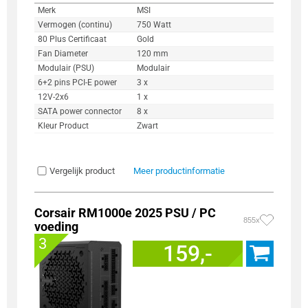
Merk
MSI
Vermogen (continu)
750 Watt
80 Plus Certificaat
Gold
Fan Diameter
120 mm
Modulair (PSU)
Modulair
6+2 pins PCI-E power
3 x
12V-2x6
1 x
SATA power connector
8 x
Kleur Product
Zwart
Vergelijk product
Meer productinformatie
Corsair RM1000e 2025 PSU / PC
855x
voeding
3
159,-