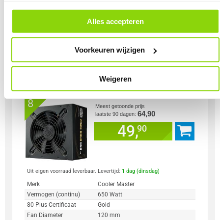
andere websites. In onze cookievoorkeuren vind je een overzicht van
SATA power connector
8 x
alle cookies. Je kunt je gegeven toestemming altijd intrekken, dit doe je
door in de footer van onze website te klikken op ‘Cookievoorkeuren’
Kleur Product
Zwart
Alles accepteren
onder het kopje ‘Mijn gegevens’.
Voorkeuren wijzigen
Vergelijk product
Meer productinformatie
Weigeren
Cooler Master MWE Gold 650 V3 -
49x
Non Modular PSU / PC voeding
8
Meest getoonde prijs
64,90
laatste 90 dagen:
49,
90
Uit eigen voorraad leverbaar. Levertijd:
1 dag (dinsdag)
Merk
Cooler Master
Vermogen (continu)
650 Watt
80 Plus Certificaat
Gold
Fan Diameter
120 mm