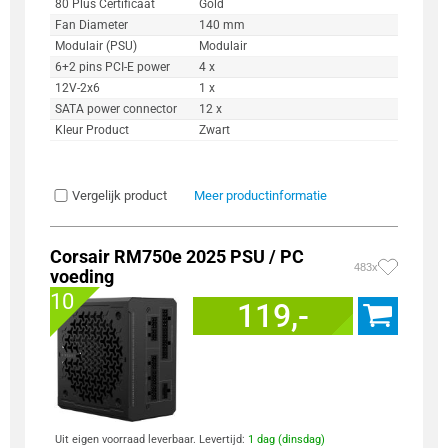
80 Plus Certificaat
Gold
Fan Diameter
140 mm
Modulair (PSU)
Modulair
6+2 pins PCI-E power
4 x
12V-2x6
1 x
SATA power connector
12 x
Kleur Product
Zwart
Vergelijk product
Meer productinformatie
Corsair RM750e 2025 PSU / PC
483x
voeding
10
119,-
Uit eigen voorraad leverbaar. Levertijd:
1 dag (dinsdag)