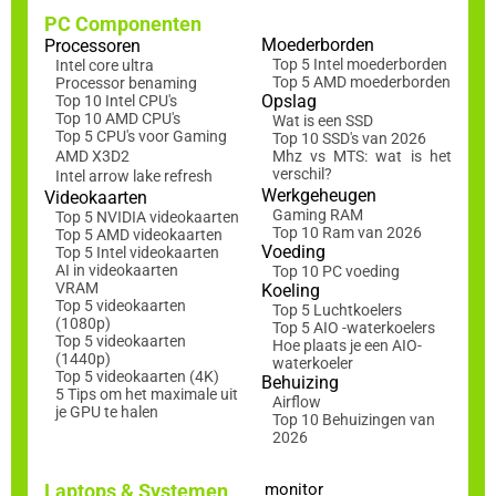
PC Componenten
Moederborden
Processoren
Top 5 Intel moederborden
Intel core ultra
Top 5 AMD moederborden
Processor benaming
Opslag
Top 10 Intel CPU's
Top 10 AMD CPU's
Wat is een SSD
Top 5 CPU's voor Gaming
Top 10 SSD's van 2026
AMD X3D2
Mhz vs MTS: wat is het
verschil?
Intel arrow lake refresh
Werkgeheugen
Videokaarten
Gaming RAM
Top 5 NVIDIA videokaarten
Top 10 Ram van 2026
Top 5 AMD videokaarten
Voeding
Top 5 Intel videokaarten
AI in videokaarten
Top 10 PC voeding
VRAM
Koeling
Top 5 videokaarten
Top 5 Luchtkoelers
(1080p)
Top 5 AIO -waterkoelers
Top 5 videokaarten
Hoe plaats je een AIO-
(1440p)
waterkoeler
Top 5 videokaarten (4K)
Behuizing
5 Tips om het maximale uit
Airflow
je GPU te halen
Top 10 Behuizingen van
2026
Laptops & Systemen
monitor