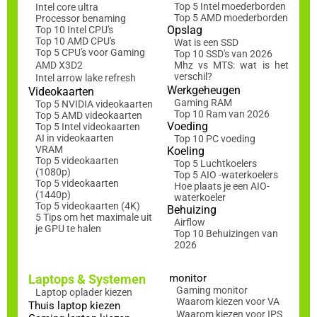
Top 5 Intel moederborden
Intel core ultra
Top 5 AMD moederborden
Processor benaming
Opslag
Top 10 Intel CPU's
Top 10 AMD CPU's
Wat is een SSD
Top 5 CPU's voor Gaming
Top 10 SSD's van 2026
AMD X3D2
Mhz vs MTS: wat is het
verschil?
Intel arrow lake refresh
Werkgeheugen
Videokaarten
Gaming RAM
Top 5 NVIDIA videokaarten
Top 10 Ram van 2026
Top 5 AMD videokaarten
Voeding
Top 5 Intel videokaarten
AI in videokaarten
Top 10 PC voeding
VRAM
Koeling
Top 5 videokaarten
Top 5 Luchtkoelers
(1080p)
Top 5 AIO -waterkoelers
Top 5 videokaarten
Hoe plaats je een AIO-
(1440p)
waterkoeler
Top 5 videokaarten (4K)
Behuizing
5 Tips om het maximale uit
Airflow
je GPU te halen
Top 10 Behuizingen van
2026
Laptops & Systemen
monitor
Gaming monitor
Laptop oplader kiezen
Waarom kiezen voor VA
Thuis laptop kiezen
Waarom kiezen voor IPS