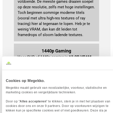
voldoende. De meeste games draaien soepel 
op deze resolutie, zelfs met hoge instellingen. 
Toch beginnen sommige moderne titels 
(vooral met ultra high-res textures of ray 
tracing) hier al tegenaan te lopen. Heb je te 
weinig VRAM, dan kan dit leiden tot 
framedrops of sloom ladende textures.
1440p Gaming
Voor QHD of 1440p-gaming is 
12 GB VRAM
aan te raden. Het hogere aantal pixels zorgt 
ervoor dat de GPU meer data tegelijk moet 
verwerken. Met 12 GB kun je de meeste 
nieuwe games op hoge instellingen spelen 
Cookies op Megekko.
zonder dat de kaart hoeft terug te vallen op 
Megekko maakt gebruik van noodzakelijke, voorkeur, statistische en
trager systeemgeheugen. Zo blijft het 
marketing cookies en vergelijkbare technieken.
speelgevoel vloeiend en stabiel, ook bij 
grafisch intensieve titels.
Door op "
Alles accepteren
" te klikken, stem je in met het plaatsen van
cookies door ons en onze 9 partners. Door op voorkeuren wijzigen te
kikken kun je specifieke cookies wel of niet goedkeuren. Deze sla je