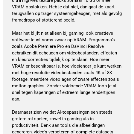
ultra high-res texture packs zomaar 10 GB of meer
VRAM opslokken. Heb je dat niet, dan gaat de kaart
terugvallen op trager systeemgeheugen, met als gevolg
framedrops of stotterend beeld.
Maar het blijft niet alleen bij gaming: ook creatieve
software leunt soms zwaar op VRAM. Programma’s
zoals Adobe Premiere Pro en DaVinci Resolve
gebruiken dit geheugen om videobestanden, effecten
en kleurcorrecties tijdelijk op te slaan. Hoe meer
VRAM er beschikbaar is, hoe vloeiender je kunt werken
met hoge-resolutie videobestanden zoals 4K of 8K
footage, meerdere videolagen of zware effecten zoals
motion graphics. Zonder voldoende VRAM loop je al
snel tegen haperingen of extreem lange rendertijden
aan.
Daarnaast zien we dat AI-toepassingen een steeds
grotere rol spelen, zowel in gaming als in
productiviteit. Denk aan tools die afbeeldingen
genereren, video’s verbeteren of complete datasets