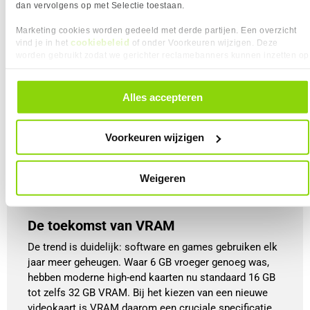
dan vervolgens op met Selectie toestaan.
4K Gaming / Content creatie
Voor 4K-gaming of zwaar creatief werk is 
16 
Marketing cookies worden gedeeld met derde partijen. Een overzicht
cookiebeleid
vind je in het
of onder Voorkeuren wijzigen. Deze
GB VRAM of meer
 de norm. De enorme 
worden gebruikt zodat we gerichter reclamebanners kunnen inzetten op
hoeveelheid pixels en hoge-res textures 
andere websites. In onze cookievoorkeuren vind je een overzicht van
verbruiken veel geheugen, en ook 
alle cookies. Je kunt je gegeven toestemming altijd intrekken, dit doe je
programma’s zoals Premiere Pro, DaVinci 
door in de footer van onze website te klikken op ‘Cookievoorkeuren’
Alles accepteren
Resolve of AI-tools profiteren van extra 
onder het kopje ‘Mijn gegevens’.
VRAM. Met 16 GB of meer kun je meerdere 
lagen video, effecten en AI-modellen 
Voorkeuren wijzigen
tegelijkertijd soepel draaien, zonder dat je 
workflow of gameplay wordt vertraagd.
Weigeren
De toekomst van VRAM
De trend is duidelijk: software en games gebruiken elk
jaar meer geheugen. Waar 6 GB vroeger genoeg was,
hebben moderne high-end kaarten nu standaard 16 GB
tot zelfs 32 GB VRAM. Bij het kiezen van een nieuwe
videokaart is VRAM daarom een cruciale specificatie