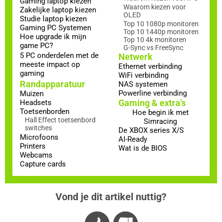
Gaming laptop kiezen
Waarom kiezen voor
Zakelijke laptop kiezen
OLED
Studie laptop kiezen
Top 10 1080p monitoren
Gaming PC Systemen
Top 10 1440p monitoren
Hoe upgrade ik mijn
Top 10 4k monitoren
game PC?
G-Sync vs FreeSync
5 PC onderdelen met de
Netwerk
meeste impact op
Ethernet verbinding
gaming
WiFi verbinding
Randapparatuur
NAS systemen
Powerline verbinding
Muizen
Gaming & extra's
Headsets
Toetsenborden
Hoe begin ik met
Hall Effect toetsenbord
Simracing
switches
De XBOX series X/S
Microfoons
AI-Ready
Printers
Wat is de BIOS
Webcams
Capture cards
Vond je dit artikel nuttig?