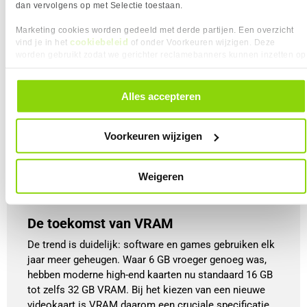
dan vervolgens op met Selectie toestaan.
4K Gaming / Content creatie
Voor 4K-gaming of zwaar creatief werk is 
16 
Marketing cookies worden gedeeld met derde partijen. Een overzicht
cookiebeleid
vind je in het
of onder Voorkeuren wijzigen. Deze
GB VRAM of meer
 de norm. De enorme 
worden gebruikt zodat we gerichter reclamebanners kunnen inzetten op
hoeveelheid pixels en hoge-res textures 
andere websites. In onze cookievoorkeuren vind je een overzicht van
verbruiken veel geheugen, en ook 
alle cookies. Je kunt je gegeven toestemming altijd intrekken, dit doe je
programma’s zoals Premiere Pro, DaVinci 
door in de footer van onze website te klikken op ‘Cookievoorkeuren’
Alles accepteren
Resolve of AI-tools profiteren van extra 
onder het kopje ‘Mijn gegevens’.
VRAM. Met 16 GB of meer kun je meerdere 
lagen video, effecten en AI-modellen 
Voorkeuren wijzigen
tegelijkertijd soepel draaien, zonder dat je 
workflow of gameplay wordt vertraagd.
Weigeren
De toekomst van VRAM
De trend is duidelijk: software en games gebruiken elk
jaar meer geheugen. Waar 6 GB vroeger genoeg was,
hebben moderne high-end kaarten nu standaard 16 GB
tot zelfs 32 GB VRAM. Bij het kiezen van een nieuwe
videokaart is VRAM daarom een cruciale specificatie