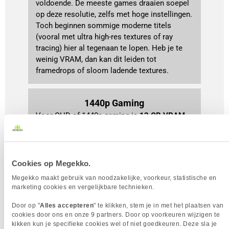
voldoende. De meeste games draaien soepel 
op deze resolutie, zelfs met hoge instellingen. 
Toch beginnen sommige moderne titels 
(vooral met ultra high-res textures of ray 
tracing) hier al tegenaan te lopen. Heb je te 
weinig VRAM, dan kan dit leiden tot 
framedrops of sloom ladende textures.
1440p Gaming
Voor QHD of 1440p-gaming is 
12 GB VRAM
aan te raden. Het hogere aantal pixels zorgt 
ervoor dat de GPU meer data tegelijk moet 
verwerken. Met 12 GB kun je de meeste 
nieuwe games op hoge instellingen spelen 
Cookies op Megekko.
zonder dat de kaart hoeft terug te vallen op 
Megekko maakt gebruik van noodzakelijke, voorkeur, statistische en
trager systeemgeheugen. Zo blijft het 
marketing cookies en vergelijkbare technieken.
speelgevoel vloeiend en stabiel, ook bij 
grafisch intensieve titels.
Door op "
Alles accepteren
" te klikken, stem je in met het plaatsen van
cookies door ons en onze 9 partners. Door op voorkeuren wijzigen te
kikken kun je specifieke cookies wel of niet goedkeuren. Deze sla je