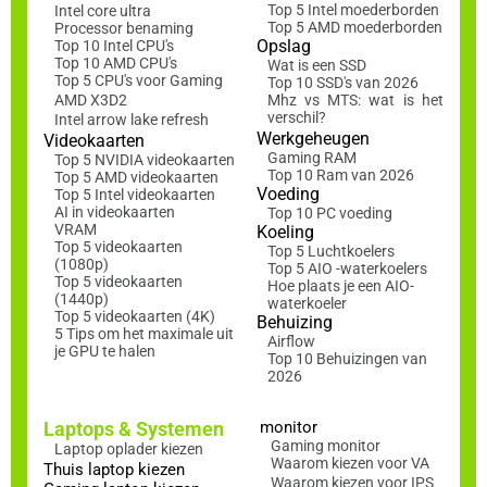
Top 5 Intel moederborden
Intel core ultra
Top 5 AMD moederborden
Processor benaming
Opslag
Top 10 Intel CPU's
Top 10 AMD CPU's
Wat is een SSD
Top 5 CPU's voor Gaming
Top 10 SSD's van 2026
AMD X3D2
Mhz vs MTS: wat is het
verschil?
Intel arrow lake refresh
Werkgeheugen
Videokaarten
Gaming RAM
Top 5 NVIDIA videokaarten
Top 10 Ram van 2026
Top 5 AMD videokaarten
Voeding
Top 5 Intel videokaarten
AI in videokaarten
Top 10 PC voeding
VRAM
Koeling
Top 5 videokaarten
Top 5 Luchtkoelers
(1080p)
Top 5 AIO -waterkoelers
Top 5 videokaarten
Hoe plaats je een AIO-
(1440p)
waterkoeler
Top 5 videokaarten (4K)
Behuizing
5 Tips om het maximale uit
Airflow
je GPU te halen
Top 10 Behuizingen van
2026
Laptops & Systemen
monitor
Gaming monitor
Laptop oplader kiezen
Waarom kiezen voor VA
Thuis laptop kiezen
Waarom kiezen voor IPS