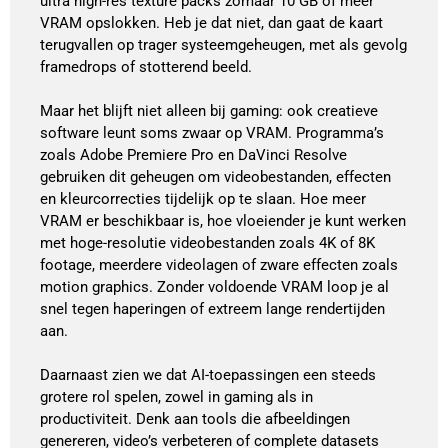
ultra high-res texture packs zomaar 10 GB of meer
VRAM opslokken. Heb je dat niet, dan gaat de kaart
terugvallen op trager systeemgeheugen, met als gevolg
framedrops of stotterend beeld.
Maar het blijft niet alleen bij gaming: ook creatieve
software leunt soms zwaar op VRAM. Programma’s
zoals Adobe Premiere Pro en DaVinci Resolve
gebruiken dit geheugen om videobestanden, effecten
en kleurcorrecties tijdelijk op te slaan. Hoe meer
VRAM er beschikbaar is, hoe vloeiender je kunt werken
met hoge-resolutie videobestanden zoals 4K of 8K
footage, meerdere videolagen of zware effecten zoals
motion graphics. Zonder voldoende VRAM loop je al
snel tegen haperingen of extreem lange rendertijden
aan.
Daarnaast zien we dat AI-toepassingen een steeds
grotere rol spelen, zowel in gaming als in
productiviteit. Denk aan tools die afbeeldingen
genereren, video’s verbeteren of complete datasets