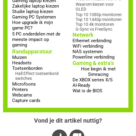
Gaming laptop kiezen
Waarom kiezen voor
Zakelijke laptop kiezen
OLED
Studie laptop kiezen
Top 10 1080p monitoren
Gaming PC Systemen
Top 10 1440p monitoren
Hoe upgrade ik mijn
Top 10 4k monitoren
game PC?
G-Sync vs FreeSync
5 PC onderdelen met de
Netwerk
meeste impact op
Ethernet verbinding
gaming
WiFi verbinding
Randapparatuur
NAS systemen
Powerline verbinding
Muizen
Gaming & extra's
Headsets
Toetsenborden
Hoe begin ik met
Hall Effect toetsenbord
Simracing
switches
De XBOX series X/S
Microfoons
AI-Ready
Printers
Wat is de BIOS
Webcams
Capture cards
Vond je dit artikel nuttig?