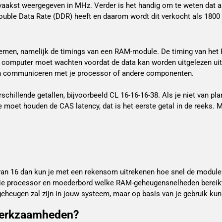
aakst weergegeven in MHz. Verder is het handig om te weten dat al
ouble Data Rate (DDR) heeft en daarom wordt dit verkocht als 180
nemen, namelijk de timings van een RAM-module. De timing van het
e computer moet wachten voordat de data kan worden uitgelezen ui
an communiceren met je processor of andere componenten.
illende getallen, bijvoorbeeld CL 16-16-16-38. Als je niet van pla
e moet houden de CAS latency, dat is het eerste getal in de reeks. 
n 16 dan kun je met een rekensom uitrekenen hoe snel de module d
natie processor en moederbord welke RAM-geheugensnelheden bereikt
geheugen zal zijn in jouw systeem, maar op basis van je gebruik ku
werkzaamheden?