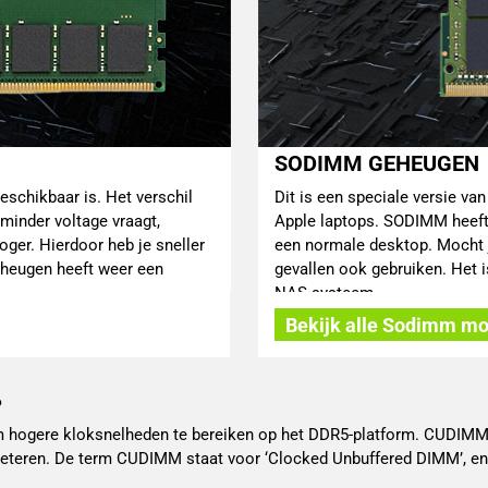
SODIMM GEHEUGEN
schikbaar is. Het verschil
Dit is een speciale versie v
minder voltage vraagt,
Apple laptops. SODIMM heeft 
ger. Hierdoor heb je sneller
een normale desktop. Mocht j
eheugen heeft weer een
gevallen ook gebruiken. Het i
NAS-systeem.
Bekijk alle Sodimm m
?
 hogere kloksnelheden te bereiken op het DDR5-platform. CUDIMM i
rbeteren. De term CUDIMM staat voor ‘Clocked Unbuffered DIMM’, en 