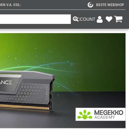
N V.A. €50,-
BESTE WEBSHOP
ACCOUNT