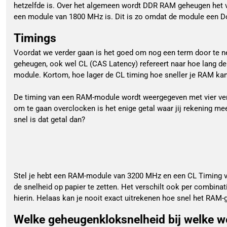
hetzelfde is. Over het algemeen wordt DDR RAM geheugen het v
een module van 1800 MHz is. Dit is zo omdat de module een D
Timings
Voordat we verder gaan is het goed om nog een term door te 
geheugen, ook wel CL (CAS Latency) refereert naar hoe lang d
module. Kortom, hoe lager de CL timing hoe sneller je RAM k
De timing van een RAM-module wordt weergegeven met vier versch
om te gaan overclocken is het enige getal waar jij rekening me
snel is dat getal dan?
Stel je hebt een RAM-module van 3200 MHz en een CL Timing va
de snelheid op papier te zetten. Het verschilt ook per combi
hierin. Helaas kan je nooit exact uitrekenen hoe snel het RAM-
Welke geheugenkloksnelheid bij welke 