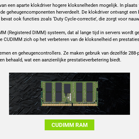
van een aparte klokdriver hogere kloksnelheden mogelijk. In plaats 
de geheugencomponenten herverdeelt. De klokdriver ontvangt een bas
vat ook functies zoals ‘Duty Cycle-correctie’, die zorgt voor nauwk
M (Registered DIMM) systeem, dat al lange tijd in servers wordt 
ht de CUDIMM zich op het verbeteren van de kloksnelheid en prestaties
en en geheugencontrollers. Ze maken gebruik van dezelfde 288-p
ehaald, wat een aanzienlijke prestatieverbetering biedt.
CUDIMM RAM