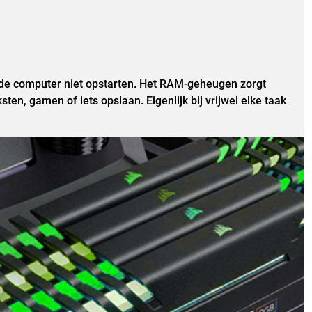
de computer niet opstarten. Het RAM-geheugen zorgt
en, gamen of iets opslaan. Eigenlijk bij vrijwel elke taak