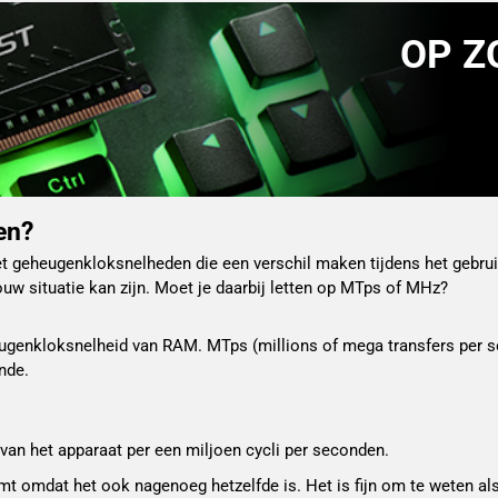
OP Z
den?
 geheugenkloksnelheden die een verschil maken tijdens het gebrui
ouw situatie kan zijn. Moet je daarbij letten op MTps of MHz?
eugenkloksnelheid van RAM. MTps (millions of mega transfers per s
nde.
an het apparaat per een miljoen cycli per seconden.
komt omdat het ook nagenoeg hetzelfde is. Het is fijn om te weten al