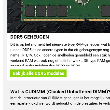
DDR5 GEHEUGEN
Dit is op het moment het nieuwste type RAM-geheugen wat be
tussen DDR5 en de andere typen is dat dit geheugentype nog 
namelijk 1,1V. Ook liggen de snelheden gemiddeld een stuk ho
werkend RAM wat ook nog efficiënter werkt. Dit type RAM-g
andere fysieke indeling dan DDR3 en DDR4.
Bekijk alle DDR5 modules
Wat is CUDIMM (Clocked Unbuffered DIMM)
Met de introductie van CUDIMM-geheugen is het mogelijk om
een aparte klokdriver wordt gebruikt om de prestaties te ve