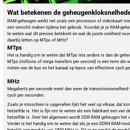
Wat betekenen de geheugenkloksnelhed
RAM-geheugen werkt net zoals een processor of videokaart m
een verschil maken tijdens het gebruik. Voordat je je RAM-geh
te weten wat dit precies betekent en wat de juiste snelheid voor
daarbij letten op MTps of MHz?
MTps
Het is handig om te weten dat MTps iets anders is dan de geh
MTps (millions of mega transfers per second) is een term die w
meten van de bus en het kanaal op basis van effectieve cycli p
MHz
Megahertz per seconde meet dan weer de transmissiesnelheid v
cycli per seconden.
Zoals je misschien is opgevallen lijkt het veel op elkaar, dat
hetzelfde is. Het is fijn om te weten als een fabrikant een van 
hetzelfde is. Over het algemeen wordt DDR RAM geheugen het 
Verder is het handig om te weten dat als je een DDR4 RAM-mod
feitelijk een module van 1800 MHz is. Dit is zo omdat de modu