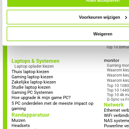
Alles accepteren
Top 10 Ram 
Top 5 NVIDIA videokaarten
Voeding
Top 5 AMD videokaarten
Top 5 Intel videokaarten
Top 10 PC v
Voorkeuren wijzigen
AI in videokaarten
Koeling
VRAM
Top 5 Luchtk
Top 5 videokaarten (1080p)
Top 5 AIO -w
Top 5 videokaarten (1440p)
Hoe plaats j
Weigeren
Top 5 videokaarten (4K)
Behuizing
5 Tips om het maximale uit je GPU te halen
Airflow
Top 10 Behu
Laptops & Systemen
monitor
Gaming mon
Laptop oplader kiezen
Waarom kiez
Thuis laptop kiezen
Waarom kiez
Gaming laptop kiezen
Waarom kie
Zakelijke laptop kiezen
Top 10 1080
Studie laptop kiezen
Top 10 1440
Gaming PC Systemen
Top 10 4k m
Hoe upgrade ik mijn game PC?
G-Sync vs F
5 PC onderdelen met de meeste impact op
Netwerk
gaming
Ethernet ver
Randapparatuur
WiFi verbind
Muizen
NAS system
Headsets
Powerline ve