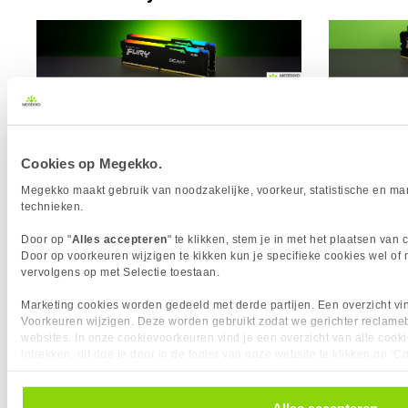
Top 10 Werkgeheugen
MHz 
modules
Cookies op Megekko.
Megekko maakt gebruik van noodzakelijke, voorkeur, statistische en mar
Lees nu ook in de Academy !
technieken.
Door op "
Alles accepteren
" te klikken, stem je in met het plaatsen van
Door op voorkeuren wijzigen te kikken kun je specifieke cookies wel of 
PC Componenten
vervolgens op met Selectie toestaan.
Moederbord
Processoren
Top 5 Intel 
Intel core ultra
Marketing cookies worden gedeeld met derde partijen. Een overzicht vin
Top 5 AMD 
Processor benaming
Voorkeuren wijzigen. Deze worden gebruikt zodat we gerichter reclam
Opslag
Top 10 Intel CPU's
Top 10 AMD CPU's
websites. In onze cookievoorkeuren vind je een overzicht van alle cooki
Wat is een S
Top 5 CPU's voor Gaming
Top 10 SSD's
intrekken, dit doe je door in de footer van onze website te klikken op ‘
AMD X3D2
Mhz vs MTS: 
gegevens’.
Intel arrow lake refresh
Werkgeheug
Videokaarten
Gaming RA