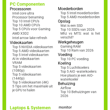
PC Componenten
Moederborden
Processoren
Top 5 Intel moederborden
Intel core ultra
Top 5 AMD moederborden
Processor benaming
Opslag
Top 10 Intel CPU's
Top 10 AMD CPU's
Wat is een SSD
Top 5 CPU's voor Gaming
Top 10 SSD's van 2026
AMD X3D2
Mhz vs MTS: wat is het
verschil?
Intel arrow lake refresh
Werkgeheugen
Videokaarten
Gaming RAM
Top 5 NVIDIA videokaarten
Top 10 Ram van 2026
Top 5 AMD videokaarten
Voeding
Top 5 Intel videokaarten
AI in videokaarten
Top 10 PC voeding
VRAM
Koeling
Top 5 videokaarten
Top 5 Luchtkoelers
(1080p)
Top 5 AIO -waterkoelers
Top 5 videokaarten
Hoe plaats je een AIO-
(1440p)
waterkoeler
Top 5 videokaarten (4K)
Behuizing
5 Tips om het maximale uit
Airflow
je GPU te halen
Top 10 Behuizingen van
2026
Laptops & Systemen
monitor