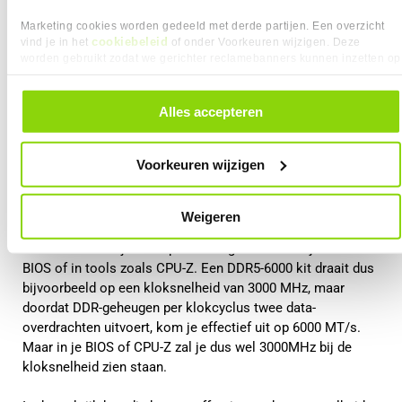
Marketing cookies worden gedeeld met derde partijen. Een overzicht
Wat betekent dit voor prestaties in de
cookiebeleid
vind je in het
of onder Voorkeuren wijzigen. Deze
worden gebruikt zodat we gerichter reclamebanners kunnen inzetten op
praktijk?
andere websites. In onze cookievoorkeuren vind je een overzicht van
alle cookies. Je kunt je gegeven toestemming altijd intrekken, dit doe je
door in de footer van onze website te klikken op ‘Cookievoorkeuren’
In het dagelijks gebruik draait het vooral om hoe snel de
Alles accepteren
onder het kopje ‘Mijn gegevens’.
processor toegang krijgt tot data. Een hoger MT/s-getal
betekent dat er per seconde meer data kan worden
Voorkeuren wijzigen
verplaatst tussen het werkgeheugen en de CPU. Dat is de
snelheid die direct invloed heeft op prestaties.
Weigeren
Daarbij is het goed om te weten dat deze effectieve
snelheid niet altijd één op één terugkomt in wat je ziet in de
BIOS of in tools zoals CPU-Z. Een DDR5-6000 kit draait dus
bijvoorbeeld op een kloksnelheid van 3000 MHz, maar
doordat DDR-geheugen per klokcyclus twee data-
overdrachten uitvoert, kom je effectief uit op 6000 MT/s.
Maar in je BIOS of CPU-Z zal je dus wel 3000MHz bij de
kloksnelheid zien staan.