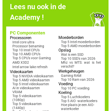
Lees nu ook in de
Academy !
PC Componenten
Moederborden
Processoren
Top 5 Intel moederborden
Intel core ultra
Top 5 AMD moederborden
Processor benaming
Opslag
Top 10 Intel CPU's
Top 10 AMD CPU's
Wat is een SSD
Top 5 CPU's voor Gaming
Top 10 SSD's van 2026
AMD X3D2
Mhz vs MTS: wat is het
verschil?
Intel arrow lake refresh
Werkgeheugen
Videokaarten
Gaming RAM
Top 5 NVIDIA videokaarten
Top 10 Ram van 2026
Top 5 AMD videokaarten
Voeding
Top 5 Intel videokaarten
AI in videokaarten
Top 10 PC voeding
VRAM
Koeling
Top 5 videokaarten
Top 5 Luchtkoelers
(1080p)
Top 5 AIO -waterkoelers
Top 5 videokaarten
Hoe plaats je een AIO-
(1440p)
waterkoeler