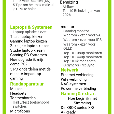
Top 5 videokaarten (4K)
Behuizing
5 Tips om het maximale uit
Airflow
je GPU te halen
Top 10 Behuizingen van
2026
Laptops & Systemen
monitor
Gaming monitor
Laptop oplader kiezen
Waarom kiezen voor VA
Thuis laptop kiezen
Waarom kiezen voor IPS
Gaming laptop kiezen
Waarom kiezen voor
Zakelijke laptop kiezen
OLED
Studie laptop kiezen
Top 10 1080p monitoren
Gaming PC Systemen
Top 10 1440p monitoren
Hoe upgrade ik mijn
Top 10 4k monitoren
game PC?
G-Sync vs FreeSync
5 PC onderdelen met de
Netwerk
meeste impact op
Ethernet verbinding
gaming
WiFi verbinding
Randapparatuur
NAS systemen
Powerline verbinding
Muizen
Gaming & extra's
Headsets
Toetsenborden
Hoe begin ik met
Hall Effect toetsenbord
Simracing
switches
De XBOX series X/S
Microfoons
AI-Ready