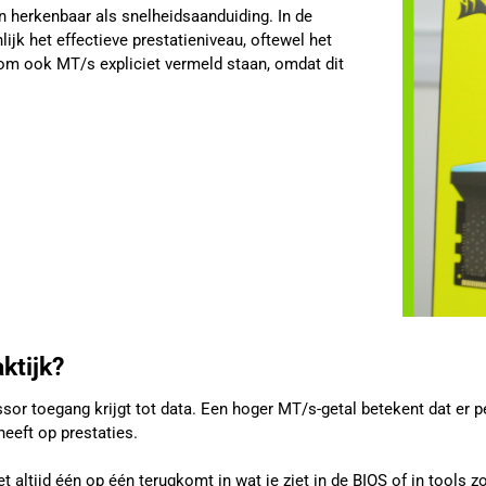
n herkenbaar als snelheidsaanduiding. In de
jk het effectieve prestatieniveau, oftewel het
rom ook MT/s expliciet vermeld staan, omdat dit
ktijk?
essor toegang krijgt tot data. Een hoger MT/s-getal betekent dat er
heeft op prestaties.
et altijd één op één terugkomt in wat je ziet in de BIOS of in tools