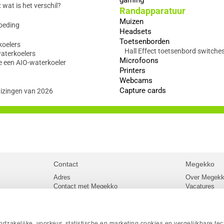
wat is het verschil?
Randapparatuur
Muizen
oeding
Headsets
Toetsenborden
koelers
Hall Effect toetsenbord switche
waterkoelers
Microfoons
e een AIO-waterkoeler
Printers
Webcams
Capture cards
izingen van 2026
Contact
Megekko
Adres
Over Megek
Contact met Megekko
Vacatures
Veelgestelde vragen
Megekko mail
lier
Klachtenprocedure
Algemene v
Openingstijden Megekko Shop
Levertijd en
Sitemap
zakelijke, voorkeur, statistische en marketing cookies en vergelijkbare te