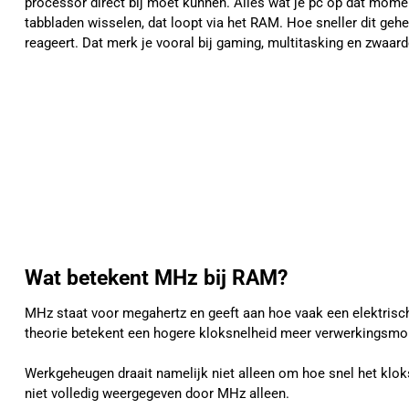
processor direct bij moet kunnen. Alles wat je pc op dat mom
tabbladen wisselen, dat loopt via het RAM. Hoe sneller dit ge
reageert. Dat merk je vooral bij gaming, multitasking en zwaar
Wat betekent MHz bij RAM?
MHz staat voor megahertz en geeft aan hoe vaak een elektrisch
theorie betekent een hogere kloksnelheid meer verwerkingsmome
Werkgeheugen draait namelijk niet alleen om hoe snel het klok
niet volledig weergegeven door MHz alleen.