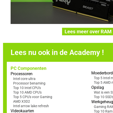
Lees meer over RAM
Lees nu ook in de Academy !
PC Componenten
Moederbord
Processoren
Top 5 Intel
Intel core ultra
Top 5 AMD 
Processor benaming
Opslag
Top 10 Intel CPU's
Top 10 AMD CPU's
Wat is een 
Top 5 CPU's voor Gaming
Top 10 SSD'
AMD X3D2
Werkgeheu
Intel arrow lake refresh
Gaming RA
Videokaarten
Top 10 Ram