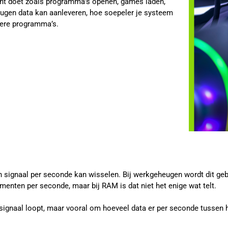
ent doet zoals programma’s openen, games laden,
heugen data kan aanleveren, hoe soepeler je systeem
dere programma’s.
 signaal per seconde kan wisselen. Bij werkgeheugen wordt dit geb
nten per seconde, maar bij RAM is dat niet het enige wat telt.
signaal loopt, maar vooral om hoeveel data er per seconde tussen 