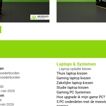
Laptops & Systemen
en
Laptop oplader kiezen
 moederborden
Thuis laptop kiezen
moederborden
Gaming laptop kiezen
Zakelijke laptop kiezen
SSD
Studie laptop kiezen
s van 2026
Gaming PC Systemen
gen
Hoe upgrade ik mijn game PC?
M
5 PC onderdelen met de meest
 van 2026
gaming