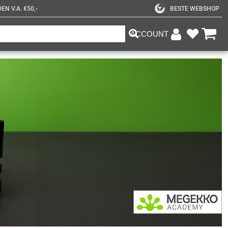
N V.A. €50,-
BESTE WEBSHOP
ACCOUNT