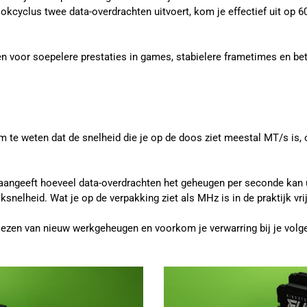
cyclus twee data-overdrachten uitvoert, kom je effectief uit op 6
en voor soepelere prestaties in games, stabielere frametimes en be
om te weten dat de snelheid die je op de doos ziet meestal MT/s is
 aangeeft hoeveel data-overdrachten het geheugen per seconde kan
oksnelheid. Wat je op de verpakking ziet als MHz is in de praktijk vri
t kiezen van nieuw werkgeheugen en voorkom je verwarring bij je vol