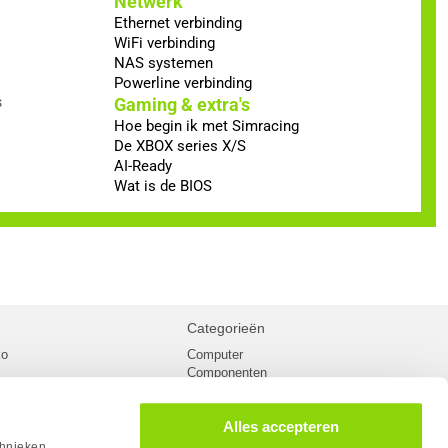
Netwerk
Ethernet verbinding
WiFi verbinding
NAS systemen
Powerline verbinding
s
Gaming & extra's
Hoe begin ik met Simracing
De XBOX series X/S
AI-Ready
Wat is de BIOS
Categorieën
ko
Computer
Componenten
inglist
Randapparatuur
oorwaarden
Kabels
Alles accepteren
 verzending
Netwerk
Laptops
chnieken.