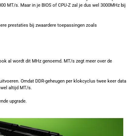
000 MT/s. Maar in je BIOS of CPU-Z zal je dus wel 3000MHz bij
tere prestaties bij zwaardere toepassingen zoals
, ook al wordt dit MHz genoemd. MT/s zegt meer over de
 uitvoeren. Omdat DDR-geheugen per klokcyclus twee keer data
jwel altijd MT/s.
gende upgrade.