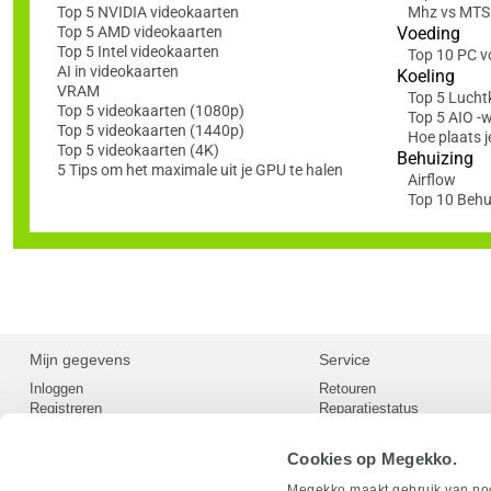
Top 5 NVIDIA videokaarten
Mhz vs MTS: 
Top 5 AMD videokaarten
Voeding
Top 5 Intel videokaarten
Top 10 PC v
AI in videokaarten
Koeling
VRAM
Top 5 Lucht
Top 5 videokaarten (1080p)
Top 5 AIO -
Top 5 videokaarten (1440p)
Hoe plaats j
Top 5 videokaarten (4K)
Behuizing
5 Tips om het maximale uit je GPU te halen
Airflow
Top 10 Behu
Mijn gegevens
Service
Inloggen
Retouren
Registreren
Reparatiestatus
Privacy
Servicepunt
Cookievoorkeuren
Europees Herroepingsformu
Cookies op Megekko.
Herroepingsrecht
Betaalmethoden
Megekko maakt gebruik van nood