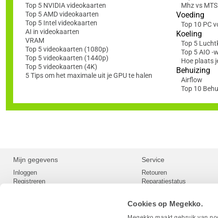
Top 5 NVIDIA videokaarten
Mhz vs MTS: 
Top 5 AMD videokaarten
Voeding
Top 5 Intel videokaarten
Top 10 PC v
AI in videokaarten
Koeling
VRAM
Top 5 Lucht
Top 5 videokaarten (1080p)
Top 5 AIO -
Top 5 videokaarten (1440p)
Hoe plaats j
Top 5 videokaarten (4K)
Behuizing
5 Tips om het maximale uit je GPU te halen
Airflow
Top 10 Behu
Mijn gegevens
Service
Inloggen
Retouren
Registreren
Reparatiestatus
Privacy
Servicepunt
Cookievoorkeuren
Europees Herroepingsformu
Cookies op Megekko.
Herroepingsrecht
Betaalmethoden
Megekko maakt gebruik van nood