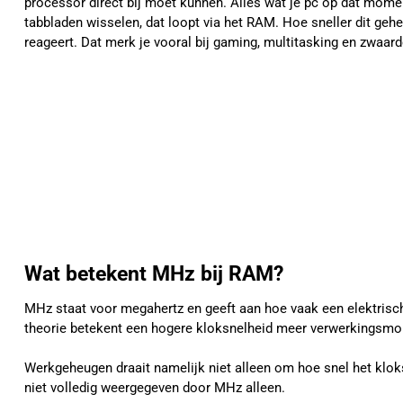
processor direct bij moet kunnen. Alles wat je pc op dat mom
tabbladen wisselen, dat loopt via het RAM. Hoe sneller dit ge
reageert. Dat merk je vooral bij gaming, multitasking en zwaar
Wat betekent MHz bij RAM?
MHz staat voor megahertz en geeft aan hoe vaak een elektrisch
theorie betekent een hogere kloksnelheid meer verwerkingsmome
Werkgeheugen draait namelijk niet alleen om hoe snel het klok
niet volledig weergegeven door MHz alleen.