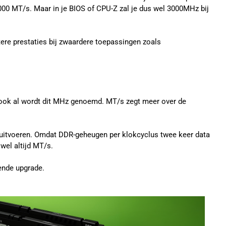
000 MT/s. Maar in je BIOS of CPU-Z zal je dus wel 3000MHz bij
tere prestaties bij zwaardere toepassingen zoals
, ook al wordt dit MHz genoemd. MT/s zegt meer over de
 uitvoeren. Omdat DDR-geheugen per klokcyclus twee keer data
jwel altijd MT/s.
gende upgrade.