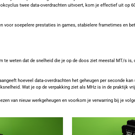
cyclus twee data-overdrachten uitvoert, kom je effectief uit op 6
en voor soepelere prestaties in games, stabielere frametimes en be
om te weten dat de snelheid die je op de doos ziet meestal MT/s is
 aangeeft hoeveel data-overdrachten het geheugen per seconde kan
oksnelheid. Wat je op de verpakking ziet als MHz is in de praktijk vri
t kiezen van nieuw werkgeheugen en voorkom je verwarring bij je vol