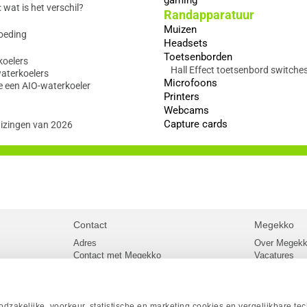
wat is het verschil?
Randapparatuur
Muizen
oeding
Headsets
Toetsenborden
koelers
Hall Effect toetsenbord switche
waterkoelers
Microfoons
e een AIO-waterkoeler
Printers
Webcams
Capture cards
izingen van 2026
Contact
Megekko
Adres
Over Megek
Contact met Megekko
Vacatures
Veelgestelde vragen
Megekko mail
lier
Klachtenprocedure
Algemene v
Openingstijden Megekko Shop
Levertijd en
Sitemap
zakelijke, voorkeur, statistische en marketing cookies en vergelijkbare te