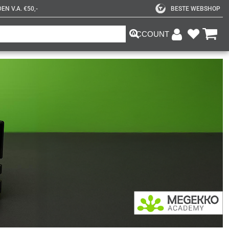
N V.A. €50,-
BESTE WEBSHOP
ACCOUNT