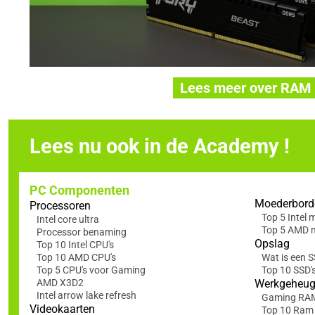
Lees meer over RAM
Lees nu ook in de Academy !
PC Componenten
Moederbord
Processoren
Top 5 Intel
Intel core ultra
Top 5 AMD 
Processor benaming
Opslag
Top 10 Intel CPU's
Top 10 AMD CPU's
Wat is een 
Top 5 CPU's voor Gaming
Top 10 SSD'
AMD X3D2
Werkgeheu
Intel arrow lake refresh
Gaming RA
Videokaarten
Top 10 Ram