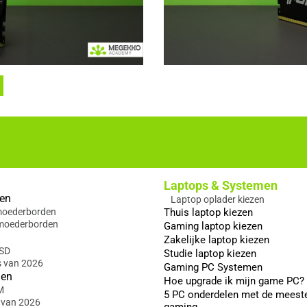
Laptops & Systemen
en
Laptop oplader kiezen
 moederborden
Thuis laptop kiezen
moederborden
Gaming laptop kiezen
Zakelijke laptop kiezen
SSD
Studie laptop kiezen
s van 2026
Gaming PC Systemen
gen
Hoe upgrade ik mijn game PC?
M
5 PC onderdelen met de meest
 van 2026
gaming