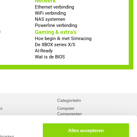
Netwerk
Ethernet verbinding
WiFi verbinding
NAS systemen
Powerline verbinding
s
Gaming & extra's
Hoe begin ik met Simracing
De XBOX series X/S
AI-Ready
Wat is de BIOS
Categorieën
ko
Computer
Componenten
inglist
Randapparatuur
oorwaarden
Kabels
Alles accepteren
 verzending
Netwerk
Laptops
chnieken.