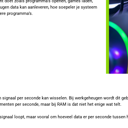
ent doet zoals programma’s openen, games laden,
heugen data kan aanleveren, hoe soepeler je systeem
dere programma’s.
 signaal per seconde kan wisselen. Bij werkgeheugen wordt dit geb
nten per seconde, maar bij RAM is dat niet het enige wat telt.
signaal loopt, maar vooral om hoeveel data er per seconde tussen 