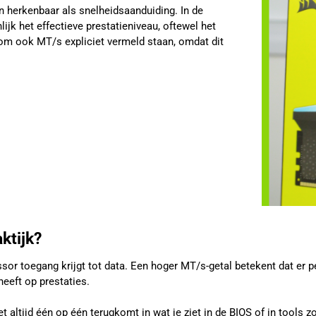
n herkenbaar als snelheidsaanduiding. In de
jk het effectieve prestatieniveau, oftewel het
rom ook MT/s expliciet vermeld staan, omdat dit
ktijk?
essor toegang krijgt tot data. Een hoger MT/s-getal betekent dat er
heeft op prestaties.
et altijd één op één terugkomt in wat je ziet in de BIOS of in tools