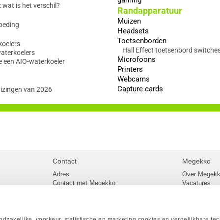
wat is het verschil?
Randapparatuur
Muizen
oeding
Headsets
Toetsenborden
koelers
Hall Effect toetsenbord switche
waterkoelers
Microfoons
e een AIO-waterkoeler
Printers
Webcams
Capture cards
izingen van 2026
Contact
Megekko
Adres
Over Megek
Contact met Megekko
Vacatures
Veelgestelde vragen
Megekko mail
lier
Klachtenprocedure
Algemene v
Openingstijden Megekko Shop
Levertijd en
Sitemap
zakelijke, voorkeur, statistische en marketing cookies en vergelijkbare te