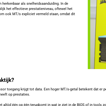
n herkenbaar als snelheidsaanduiding. In de
jk het effectieve prestatieniveau, oftewel het
rom ook MT/s expliciet vermeld staan, omdat dit
ktijk?
essor toegang krijgt tot data. Een hoger MT/s-getal betekent dat er
heeft op prestaties.
et altijd één op één terugkomt in wat je ziet in de BIOS of in tools