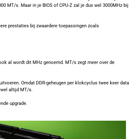
000 MT/s. Maar in je BIOS of CPU-Z zal je dus wel 3000MHz bij
tere prestaties bij zwaardere toepassingen zoals
, ook al wordt dit MHz genoemd. MT/s zegt meer over de
 uitvoeren. Omdat DDR-geheugen per klokcyclus twee keer data
jwel altijd MT/s.
gende upgrade.