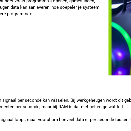
ent doet zoals programma’s openen, games laden,
heugen data kan aanleveren, hoe soepeler je systeem
dere programma’s.
 signaal per seconde kan wisselen. Bij werkgeheugen wordt dit geb
nten per seconde, maar bij RAM is dat niet het enige wat telt.
signaal loopt, maar vooral om hoeveel data er per seconde tussen 