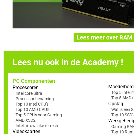
Lees meer over RAM
Lees nu ook in de Academy !
PC Componenten
Moederbord
Processoren
Top 5 Intel
Intel core ultra
Top 5 AMD 
Processor benaming
Opslag
Top 10 Intel CPU's
Top 10 AMD CPU's
Wat is een 
Top 5 CPU's voor Gaming
Top 10 SSD'
AMD X3D2
Werkgeheu
Intel arrow lake refresh
Gaming RA
Videokaarten
Top 10 Ram