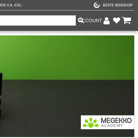
N V.A. €50,-
BESTE WEBSHOP
ACCOUNT