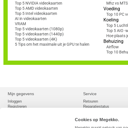
Top 5 NVIDIA videokaarten
Mhz vs MTS: 
Top 5 AMD videokaarten
Voeding
Top 5 Intel videokaarten
Top 10 PC v
AI in videokaarten
Koeling
VRAM
Top 5 Lucht
Top 5 videokaarten (1080p)
Top 5 AIO -
Top 5 videokaarten (1440p)
Hoe plaats j
Top 5 videokaarten (4K)
Behuizing
5 Tips om het maximale uit je GPU te halen
Airflow
Top 10 Behu
Mijn gegevens
Service
Inloggen
Retouren
Registreren
Reparatiestatus
Privacy
Servicepunt
Cookievoorkeuren
Europees Herroepingsformu
Cookies op Megekko.
Herroepingsrecht
Betaalmethoden
Megekko maakt gebruik van nood