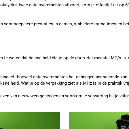
cyclus twee data-overdrachten uitvoert, kom je effectief uit op 6
en voor soepelere prestaties in games, stabielere frametimes en be
om te weten dat de snelheid die je op de doos ziet meestal MT/s is
 aangeeft hoeveel data-overdrachten het geheugen per seconde kan
oksnelheid. Wat je op de verpakking ziet als MHz is in de praktijk vri
t kiezen van nieuw werkgeheugen en voorkom je verwarring bij je vol