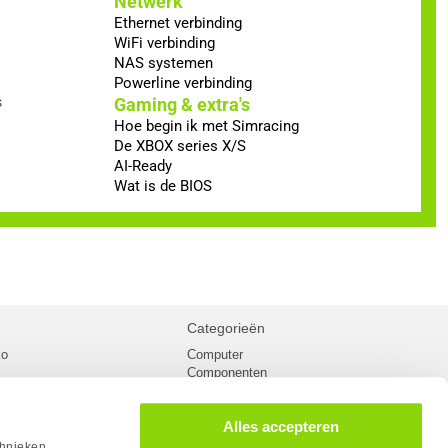
Netwerk
Ethernet verbinding
WiFi verbinding
NAS systemen
Powerline verbinding
s
Gaming & extra's
Hoe begin ik met Simracing
De XBOX series X/S
AI-Ready
Wat is de BIOS
Categorieën
ko
Computer
Componenten
inglist
Randapparatuur
oorwaarden
Kabels
Alles accepteren
 verzending
Netwerk
Laptops
chnieken.