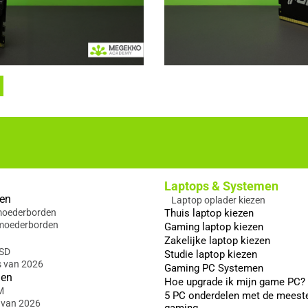
Laptops & Systemen
en
Laptop oplader kiezen
 moederborden
Thuis laptop kiezen
moederborden
Gaming laptop kiezen
Zakelijke laptop kiezen
SSD
Studie laptop kiezen
s van 2026
Gaming PC Systemen
gen
Hoe upgrade ik mijn game PC?
M
5 PC onderdelen met de meest
 van 2026
gaming