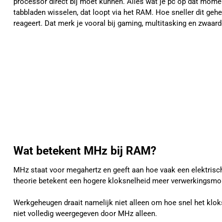
processor direct bij moet kunnen. Alles wat je pc op dat mom
tabbladen wisselen, dat loopt via het RAM. Hoe sneller dit ge
reageert. Dat merk je vooral bij gaming, multitasking en zwaar
Wat betekent MHz bij RAM?
MHz staat voor megahertz en geeft aan hoe vaak een elektrisch
theorie betekent een hogere kloksnelheid meer verwerkingsmome
Werkgeheugen draait namelijk niet alleen om hoe snel het klok
niet volledig weergegeven door MHz alleen.