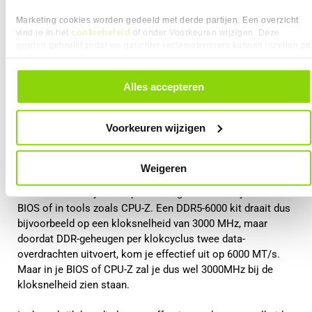
Marketing cookies worden gedeeld met derde partijen. Een overzicht
Wat betekent dit voor prestaties in de
cookiebeleid
vind je in het
of onder Voorkeuren wijzigen. Deze
worden gebruikt zodat we gerichter reclamebanners kunnen inzetten op
praktijk?
andere websites. In onze cookievoorkeuren vind je een overzicht van
alle cookies. Je kunt je gegeven toestemming altijd intrekken, dit doe je
door in de footer van onze website te klikken op ‘Cookievoorkeuren’
In het dagelijks gebruik draait het vooral om hoe snel de
Alles accepteren
onder het kopje ‘Mijn gegevens’.
processor toegang krijgt tot data. Een hoger MT/s-getal
betekent dat er per seconde meer data kan worden
Voorkeuren wijzigen
verplaatst tussen het werkgeheugen en de CPU. Dat is de
snelheid die direct invloed heeft op prestaties.
Weigeren
Daarbij is het goed om te weten dat deze effectieve
snelheid niet altijd één op één terugkomt in wat je ziet in de
BIOS of in tools zoals CPU-Z. Een DDR5-6000 kit draait dus
bijvoorbeeld op een kloksnelheid van 3000 MHz, maar
doordat DDR-geheugen per klokcyclus twee data-
overdrachten uitvoert, kom je effectief uit op 6000 MT/s.
Maar in je BIOS of CPU-Z zal je dus wel 3000MHz bij de
kloksnelheid zien staan.