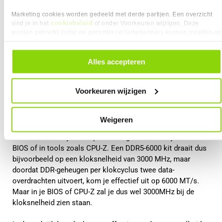
Marketing cookies worden gedeeld met derde partijen. Een overzicht
Wat betekent dit voor prestaties in de
cookiebeleid
vind je in het
of onder Voorkeuren wijzigen. Deze
worden gebruikt zodat we gerichter reclamebanners kunnen inzetten op
praktijk?
andere websites. In onze cookievoorkeuren vind je een overzicht van
alle cookies. Je kunt je gegeven toestemming altijd intrekken, dit doe je
door in de footer van onze website te klikken op ‘Cookievoorkeuren’
In het dagelijks gebruik draait het vooral om hoe snel de
Alles accepteren
onder het kopje ‘Mijn gegevens’.
processor toegang krijgt tot data. Een hoger MT/s-getal
betekent dat er per seconde meer data kan worden
Voorkeuren wijzigen
verplaatst tussen het werkgeheugen en de CPU. Dat is de
snelheid die direct invloed heeft op prestaties.
Weigeren
Daarbij is het goed om te weten dat deze effectieve
snelheid niet altijd één op één terugkomt in wat je ziet in de
BIOS of in tools zoals CPU-Z. Een DDR5-6000 kit draait dus
bijvoorbeeld op een kloksnelheid van 3000 MHz, maar
doordat DDR-geheugen per klokcyclus twee data-
overdrachten uitvoert, kom je effectief uit op 6000 MT/s.
Maar in je BIOS of CPU-Z zal je dus wel 3000MHz bij de
kloksnelheid zien staan.