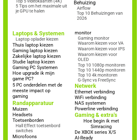
Top 5 videokaarten (4K)
Behuizing
5 Tips om het maximale uit
Airflow
je GPU te halen
Top 10 Behuizingen van
2026
Laptops & Systemen
monitor
Gaming monitor
Laptop oplader kiezen
Waarom kiezen voor VA
Thuis laptop kiezen
Waarom kiezen voor IPS
Gaming laptop kiezen
Waarom kiezen voor
Zakelijke laptop kiezen
OLED
Studie laptop kiezen
Top 10 1080p monitoren
Gaming PC Systemen
Top 10 1440p monitoren
Hoe upgrade ik mijn
Top 10 4k monitoren
game PC?
G-Sync vs FreeSync
5 PC onderdelen met de
Netwerk
meeste impact op
Ethernet verbinding
gaming
WiFi verbinding
Randapparatuur
NAS systemen
Powerline verbinding
Muizen
Gaming & extra's
Headsets
Toetsenborden
Hoe begin ik met
Hall Effect toetsenbord
Simracing
switches
De XBOX series X/S
Microfoons
AI-Ready