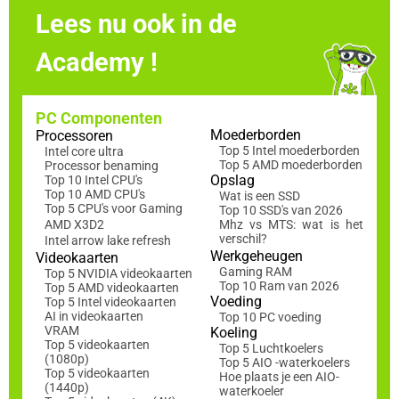
Lees nu ook in de
Academy !
PC Componenten
Moederborden
Processoren
Top 5 Intel moederborden
Intel core ultra
Top 5 AMD moederborden
Processor benaming
Opslag
Top 10 Intel CPU's
Top 10 AMD CPU's
Wat is een SSD
Top 5 CPU's voor Gaming
Top 10 SSD's van 2026
AMD X3D2
Mhz vs MTS: wat is het
verschil?
Intel arrow lake refresh
Werkgeheugen
Videokaarten
Gaming RAM
Top 5 NVIDIA videokaarten
Top 10 Ram van 2026
Top 5 AMD videokaarten
Voeding
Top 5 Intel videokaarten
AI in videokaarten
Top 10 PC voeding
VRAM
Koeling
Top 5 videokaarten
Top 5 Luchtkoelers
(1080p)
Top 5 AIO -waterkoelers
Top 5 videokaarten
Hoe plaats je een AIO-
(1440p)
waterkoeler