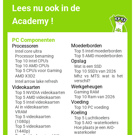
Lees nu ook in de
Academy !
PC Componenten
Moederborden
Processoren
Top 5 Intel moederborden
Intel core ultra
Top 5 AMD moederborden
Processor benaming
Opslag
Top 10 Intel CPU's
Top 10 AMD CPU's
Wat is een SSD
Top 5 CPU's voor Gaming
Top 10 SSD's van 2026
AMD X3D2
Mhz vs MTS: wat is het
verschil?
Intel arrow lake refresh
Werkgeheugen
Videokaarten
Gaming RAM
Top 5 NVIDIA videokaarten
Top 10 Ram van 2026
Top 5 AMD videokaarten
Voeding
Top 5 Intel videokaarten
AI in videokaarten
Top 10 PC voeding
VRAM
Koeling
Top 5 videokaarten
Top 5 Luchtkoelers
(1080p)
Top 5 AIO -waterkoelers
Top 5 videokaarten
Hoe plaats je een AIO-
(1440p)
waterkoeler