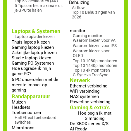
Top 5 videokaarten (4K)
Behuizing
5 Tips om het maximale uit
Airflow
je GPU te halen
Top 10 Behuizingen van
2026
Laptops & Systemen
monitor
Gaming monitor
Laptop oplader kiezen
Waarom kiezen voor VA
Thuis laptop kiezen
Waarom kiezen voor IPS
Gaming laptop kiezen
Waarom kiezen voor
Zakelijke laptop kiezen
OLED
Studie laptop kiezen
Top 10 1080p monitoren
Gaming PC Systemen
Top 10 1440p monitoren
Hoe upgrade ik mijn
Top 10 4k monitoren
game PC?
G-Sync vs FreeSync
5 PC onderdelen met de
Netwerk
meeste impact op
Ethernet verbinding
gaming
WiFi verbinding
Randapparatuur
NAS systemen
Powerline verbinding
Muizen
Gaming & extra's
Headsets
Toetsenborden
Hoe begin ik met
Hall Effect toetsenbord
Simracing
switches
De XBOX series X/S
Microfoons
AI-Ready