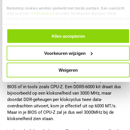
Marketing cookies worden gedeeld met derde partijen. Een overzicht
Wat betekent dit voor prestaties in de
cookiebeleid
vind je in het
of onder Voorkeuren wijzigen. Deze
worden gebruikt zodat we gerichter reclamebanners kunnen inzetten op
praktijk?
andere websites. In onze cookievoorkeuren vind je een overzicht van
alle cookies. Je kunt je gegeven toestemming altijd intrekken, dit doe je
door in de footer van onze website te klikken op ‘Cookievoorkeuren’
In het dagelijks gebruik draait het vooral om hoe snel de
Alles accepteren
onder het kopje ‘Mijn gegevens’.
processor toegang krijgt tot data. Een hoger MT/s-getal
betekent dat er per seconde meer data kan worden
Voorkeuren wijzigen
verplaatst tussen het werkgeheugen en de CPU. Dat is de
snelheid die direct invloed heeft op prestaties.
Weigeren
Daarbij is het goed om te weten dat deze effectieve
snelheid niet altijd één op één terugkomt in wat je ziet in de
BIOS of in tools zoals CPU-Z. Een DDR5-6000 kit draait dus
bijvoorbeeld op een kloksnelheid van 3000 MHz, maar
doordat DDR-geheugen per klokcyclus twee data-
overdrachten uitvoert, kom je effectief uit op 6000 MT/s.
Maar in je BIOS of CPU-Z zal je dus wel 3000MHz bij de
kloksnelheid zien staan.