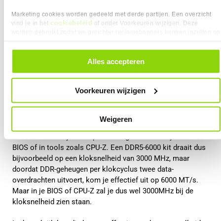
Marketing cookies worden gedeeld met derde partijen. Een overzicht
Wat betekent dit voor prestaties in de
cookiebeleid
vind je in het
of onder Voorkeuren wijzigen. Deze
worden gebruikt zodat we gerichter reclamebanners kunnen inzetten op
praktijk?
andere websites. In onze cookievoorkeuren vind je een overzicht van
alle cookies. Je kunt je gegeven toestemming altijd intrekken, dit doe je
door in de footer van onze website te klikken op ‘Cookievoorkeuren’
In het dagelijks gebruik draait het vooral om hoe snel de
Alles accepteren
onder het kopje ‘Mijn gegevens’.
processor toegang krijgt tot data. Een hoger MT/s-getal
betekent dat er per seconde meer data kan worden
Voorkeuren wijzigen
verplaatst tussen het werkgeheugen en de CPU. Dat is de
snelheid die direct invloed heeft op prestaties.
Weigeren
Daarbij is het goed om te weten dat deze effectieve
snelheid niet altijd één op één terugkomt in wat je ziet in de
BIOS of in tools zoals CPU-Z. Een DDR5-6000 kit draait dus
bijvoorbeeld op een kloksnelheid van 3000 MHz, maar
doordat DDR-geheugen per klokcyclus twee data-
overdrachten uitvoert, kom je effectief uit op 6000 MT/s.
Maar in je BIOS of CPU-Z zal je dus wel 3000MHz bij de
kloksnelheid zien staan.