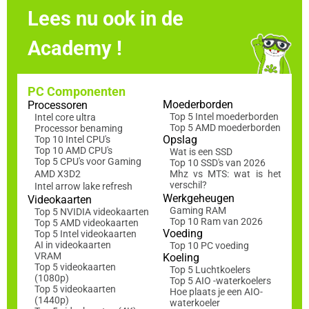
Lees nu ook in de
Academy !
PC Componenten
Moederborden
Processoren
Top 5 Intel moederborden
Intel core ultra
Top 5 AMD moederborden
Processor benaming
Opslag
Top 10 Intel CPU's
Top 10 AMD CPU's
Wat is een SSD
Top 5 CPU's voor Gaming
Top 10 SSD's van 2026
AMD X3D2
Mhz vs MTS: wat is het
verschil?
Intel arrow lake refresh
Werkgeheugen
Videokaarten
Gaming RAM
Top 5 NVIDIA videokaarten
Top 10 Ram van 2026
Top 5 AMD videokaarten
Voeding
Top 5 Intel videokaarten
AI in videokaarten
Top 10 PC voeding
VRAM
Koeling
Top 5 videokaarten
Top 5 Luchtkoelers
(1080p)
Top 5 AIO -waterkoelers
Top 5 videokaarten
Hoe plaats je een AIO-
(1440p)
waterkoeler