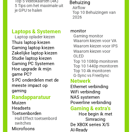
Top 5 videokaarten (4K)
Behuizing
5 Tips om het maximale uit
Airflow
je GPU te halen
Top 10 Behuizingen van
2026
Laptops & Systemen
monitor
Gaming monitor
Laptop oplader kiezen
Waarom kiezen voor VA
Thuis laptop kiezen
Waarom kiezen voor IPS
Gaming laptop kiezen
Waarom kiezen voor
Zakelijke laptop kiezen
OLED
Studie laptop kiezen
Top 10 1080p monitoren
Gaming PC Systemen
Top 10 1440p monitoren
Hoe upgrade ik mijn
Top 10 4k monitoren
game PC?
G-Sync vs FreeSync
5 PC onderdelen met de
Netwerk
meeste impact op
Ethernet verbinding
gaming
WiFi verbinding
Randapparatuur
NAS systemen
Powerline verbinding
Muizen
Gaming & extra's
Headsets
Toetsenborden
Hoe begin ik met
Hall Effect toetsenbord
Simracing
switches
De XBOX series X/S
Microfoons
AI-Ready