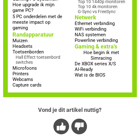
Top 10 1440p monitoren
Hoe upgrade ik mijn
Top 10 4k monitoren
game PC?
G-Sync vs FreeSync
5 PC onderdelen met de
Netwerk
meeste impact op
Ethernet verbinding
gaming
WiFi verbinding
Randapparatuur
NAS systemen
Powerline verbinding
Muizen
Gaming & extra's
Headsets
Toetsenborden
Hoe begin ik met
Hall Effect toetsenbord
Simracing
switches
De XBOX series X/S
Microfoons
AI-Ready
Printers
Wat is de BIOS
Webcams
Capture cards
Vond je dit artikel nuttig?