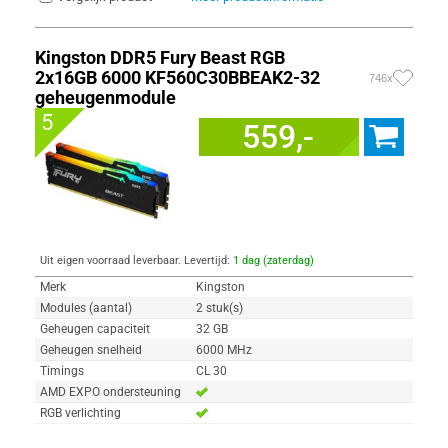
Kingston DDR5 Fury Beast RGB
2x16GB 6000 KF560C30BBEAK2-32
746x
geheugenmodule
5
559,-
Uit eigen voorraad leverbaar. Levertijd:
1 dag (zaterdag)
Merk
Kingston
Modules (aantal)
2 stuk(s)
Geheugen capaciteit
32 GB
Geheugen snelheid
6000 MHz
Timings
CL 30
AMD EXPO ondersteuning
RGB verlichting