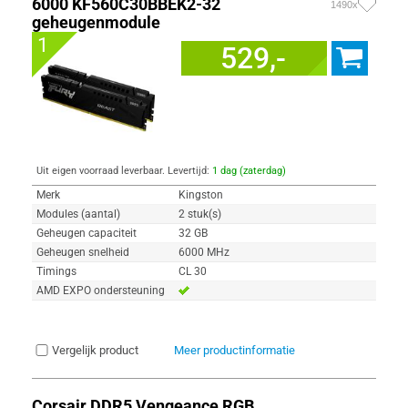
6000 KF560C30BBEK2-32
1490x
geheugenmodule
1
529,-
Uit eigen voorraad leverbaar. Levertijd:
1 dag (zaterdag)
Merk
Kingston
Modules (aantal)
2 stuk(s)
Geheugen capaciteit
32 GB
Geheugen snelheid
6000 MHz
Timings
CL 30
AMD EXPO ondersteuning
Vergelijk product
Meer productinformatie
Corsair DDR5 Vengeance RGB