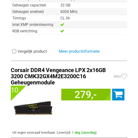
Geheugen capaciteit
32 GB
Geheugen snelheid
6000 MHz
Timings
CL 36
Intel XMP ondersteuning
RGB verlichting
Vergelijk product
Meer productinformatie
Corsair DDR4 Vengeance LPX 2x16GB
3200 CMK32GX4M2E3200C16
900x
Geheugenmodule
10
279,-
Uit eigen voorraad leverbaar. Levertijd:
1 dag (zaterdag)