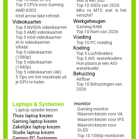
Wat is een SSD
Top 5 CPU's voor Gaming
Top 10 SSD's van 2026
AMD X3D2
Mhz vs MTS: wat is het
verschil?
Intel arrow lake refresh
Werkgeheugen
Videokaarten
Gaming RAM
Top 5 NVIDIA videokaarten
Top 10 Ram van 2026
Top 5 AMD videokaarten
Voeding
Top 5 Intel videokaarten
AI in videokaarten
Top 10 PC voeding
VRAM
Koeling
Top 5 videokaarten
Top 5 Luchtkoelers
(1080p)
Top 5 AIO -waterkoelers
Top 5 videokaarten
Hoe plaats je een AIO-
(1440p)
waterkoeler
Top 5 videokaarten (4K)
Behuizing
5 Tips om het maximale uit
Airflow
je GPU te halen
Top 10 Behuizingen van
2026
Laptops & Systemen
monitor
Gaming monitor
Laptop oplader kiezen
Waarom kiezen voor VA
Thuis laptop kiezen
Waarom kiezen voor IPS
Gaming laptop kiezen
Waarom kiezen voor
Zakelijke laptop kiezen
OLED
Studie laptop kiezen
Top 10 1080p monitoren
Gaming PC Systemen