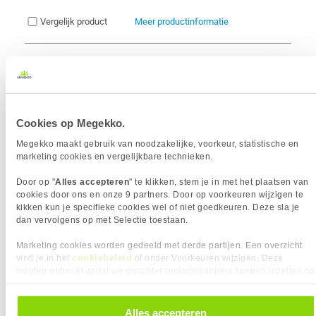
Vergelijk product
Meer productinformatie
Patriot Memory Viper Venom 2x16GB
6000Mhz CL30 PVV532G600C30K
694x
geheugenmodule
6
459,-
Cookies op Megekko.
Megekko maakt gebruik van noodzakelijke, voorkeur, statistische en
marketing cookies en vergelijkbare technieken.
Door op "
Alles accepteren
" te klikken, stem je in met het plaatsen van
cookies door ons en onze 9 partners. Door op voorkeuren wijzigen te
kikken kun je specifieke cookies wel of niet goedkeuren. Deze sla je
Uit eigen voorraad leverbaar. Levertijd:
1 dag (zaterdag)
dan vervolgens op met Selectie toestaan.
Merk
Patriot
Modules (aantal)
2 stuk(s)
Marketing cookies worden gedeeld met derde partijen. Een overzicht
Geheugen capaciteit
32 GB
cookiebeleid
vind je in het
of onder Voorkeuren wijzigen. Deze
worden gebruikt zodat we gerichter reclamebanners kunnen inzetten op
Geheugen snelheid
6000 MHz
andere websites. In onze cookievoorkeuren vind je een overzicht van
Timings
CL 30
alle cookies. Je kunt je gegeven toestemming altijd intrekken, dit doe je
Intel XMP ondersteuning
door in de footer van onze website te klikken op ‘Cookievoorkeuren’
Alles accepteren
AMD EXPO ondersteuning