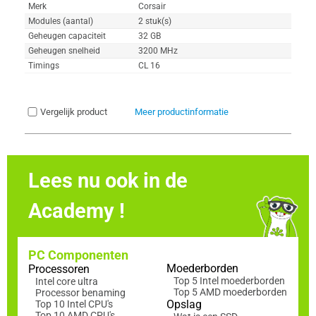
Merk
Corsair
Modules (aantal)
2 stuk(s)
Geheugen capaciteit
32 GB
Geheugen snelheid
3200 MHz
Timings
CL 16
Vergelijk product
Meer productinformatie
Lees nu ook in de
Academy !
PC Componenten
Moederborden
Processoren
Top 5 Intel moederborden
Intel core ultra
Top 5 AMD moederborden
Processor benaming
Opslag
Top 10 Intel CPU's
Top 10 AMD CPU's