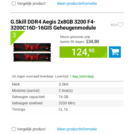
Vergelijk product
Meer productinformatie
G.Skill DDR4 Aegis 2x8GB 3200 F4-
462x
3200C16D-16GIS Geheugenmodule
3
Meest getoonde prijs
134,90
laatste 90 dagen:
124,
90
Uit eigen voorraad leverbaar. Levertijd:
1 dag (zaterdag)
Merk
G.Skill
Modules (aantal)
2 stuk(s)
Geheugen capaciteit
16 GB
Geheugen snelheid
3200 MHz
Timings
CL 16
Vergelijk product
Meer productinformatie