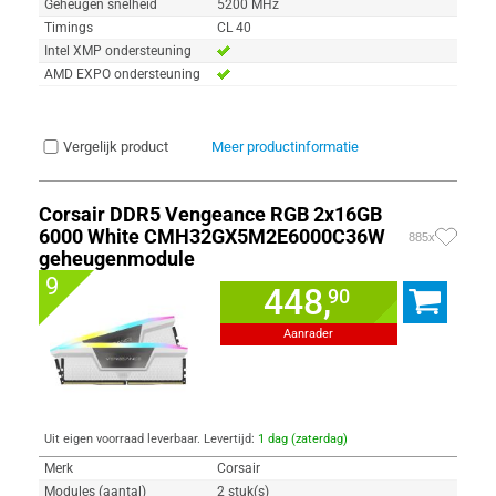
Geheugen snelheid
5200 MHz
Timings
CL 40
Intel XMP ondersteuning
AMD EXPO ondersteuning
Vergelijk product
Meer productinformatie
Corsair DDR5 Vengeance RGB 2x16GB
6000 White CMH32GX5M2E6000C36W
885x
geheugenmodule
9
448,
90
Aanrader
Uit eigen voorraad leverbaar. Levertijd:
1 dag (zaterdag)
Merk
Corsair
Modules (aantal)
2 stuk(s)