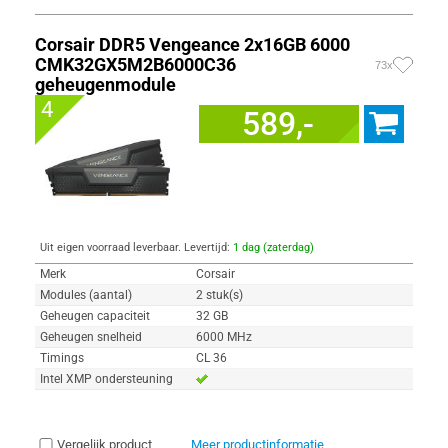
Corsair DDR5 Vengeance 2x16GB 6000
CMK32GX5M2B6000C36
73x
geheugenmodule
4
589,-
Uit eigen voorraad leverbaar. Levertijd:
1 dag (zaterdag)
Merk
Corsair
Modules (aantal)
2 stuk(s)
Geheugen capaciteit
32 GB
Geheugen snelheid
6000 MHz
Timings
CL 36
Intel XMP ondersteuning
Vergelijk product
Meer productinformatie