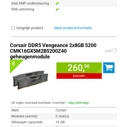
Intel XMP ondersteuning
RGB verlichting
Vergelijk product
Meer productinformatie
Corsair DDR5 Vengeance 2x8GB 5200
CMK16GX5M2B5200Z40
118x
geheugenmodule
8
260,
90
Aanrader
Uit eigen voorraad leverbaar. Levertijd:
1 dag (zaterdag)
Merk
Corsair
Modules (aantal)
2 stuk(s)
Geheugen capaciteit
16 GB