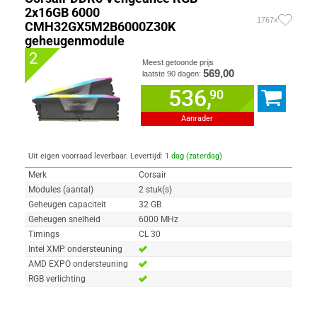
2x16GB 6000
1767x
CMH32GX5M2B6000Z30K
geheugenmodule
2
Meest getoonde prijs
569,00
laatste 90 dagen:
536,
90
Aanrader
Uit eigen voorraad leverbaar. Levertijd:
1 dag (zaterdag)
Merk
Corsair
Modules (aantal)
2 stuk(s)
Geheugen capaciteit
32 GB
Geheugen snelheid
6000 MHz
Timings
CL 30
Intel XMP ondersteuning
AMD EXPO ondersteuning
RGB verlichting