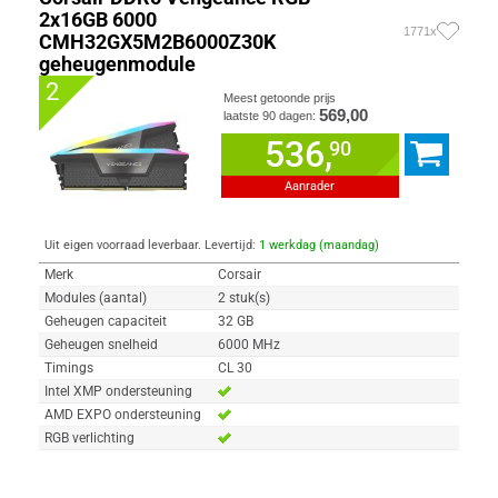
2x16GB 6000
1771x
CMH32GX5M2B6000Z30K
geheugenmodule
2
Meest getoonde prijs
569,00
laatste 90 dagen:
536,
90
Aanrader
Uit eigen voorraad leverbaar. Levertijd:
1 werkdag (maandag)
Merk
Corsair
Modules (aantal)
2 stuk(s)
Geheugen capaciteit
32 GB
Geheugen snelheid
6000 MHz
Timings
CL 30
Intel XMP ondersteuning
AMD EXPO ondersteuning
RGB verlichting