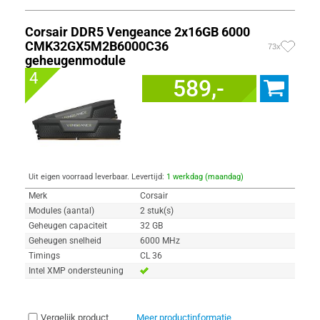
Corsair DDR5 Vengeance 2x16GB 6000
CMK32GX5M2B6000C36
73x
geheugenmodule
4
589,-
Uit eigen voorraad leverbaar. Levertijd:
1 werkdag (maandag)
Merk
Corsair
Modules (aantal)
2 stuk(s)
Geheugen capaciteit
32 GB
Geheugen snelheid
6000 MHz
Timings
CL 36
Intel XMP ondersteuning
Vergelijk product
Meer productinformatie