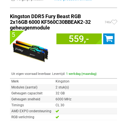
Kingston DDR5 Fury Beast RGB
2x16GB 6000 KF560C30BBEAK2-32
746x
geheugenmodule
5
559,-
Uit eigen voorraad leverbaar. Levertijd:
1 werkdag (maandag)
Merk
Kingston
Modules (aantal)
2 stuk(s)
Geheugen capaciteit
32 GB
Geheugen snelheid
6000 MHz
Timings
CL 30
AMD EXPO ondersteuning
RGB verlichting