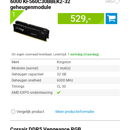
6000 KF560C30BBEK2-32
1491x
geheugenmodule
1
529,-
Uit eigen voorraad leverbaar. Levertijd:
1 werkdag (maandag)
Merk
Kingston
Modules (aantal)
2 stuk(s)
Geheugen capaciteit
32 GB
Geheugen snelheid
6000 MHz
Timings
CL 30
AMD EXPO ondersteuning
Vergelijk product
Meer productinformatie
Corsair DDR5 Vengeance RGB