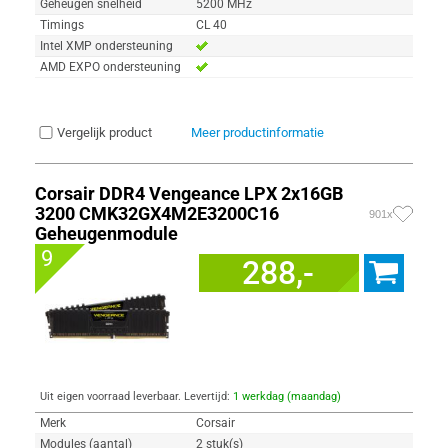
Geheugen snelheid
5200 MHz
Timings
CL 40
Intel XMP ondersteuning
AMD EXPO ondersteuning
Vergelijk product
Meer productinformatie
Corsair DDR4 Vengeance LPX 2x16GB
3200 CMK32GX4M2E3200C16
901x
Geheugenmodule
9
288,-
Uit eigen voorraad leverbaar. Levertijd:
1 werkdag (maandag)
Merk
Corsair
Modules (aantal)
2 stuk(s)