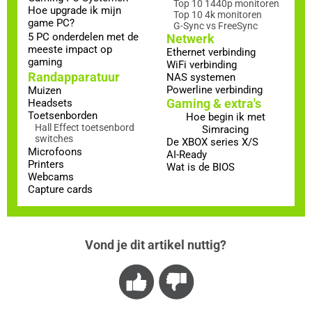
Top 10 1440p monitoren
Hoe upgrade ik mijn
Top 10 4k monitoren
game PC?
G-Sync vs FreeSync
5 PC onderdelen met de
Netwerk
meeste impact op
Ethernet verbinding
gaming
WiFi verbinding
Randapparatuur
NAS systemen
Powerline verbinding
Muizen
Gaming & extra's
Headsets
Toetsenborden
Hoe begin ik met
Hall Effect toetsenbord
Simracing
switches
De XBOX series X/S
Microfoons
AI-Ready
Printers
Wat is de BIOS
Webcams
Capture cards
Vond je dit artikel nuttig?