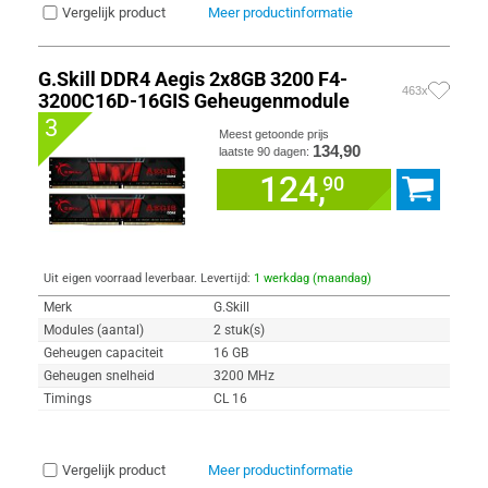
Vergelijk product
Meer productinformatie
G.Skill DDR4 Aegis 2x8GB 3200 F4-
463x
3200C16D-16GIS Geheugenmodule
3
Meest getoonde prijs
134,90
laatste 90 dagen:
124,
90
Uit eigen voorraad leverbaar. Levertijd:
1 werkdag (maandag)
Merk
G.Skill
Modules (aantal)
2 stuk(s)
Geheugen capaciteit
16 GB
Geheugen snelheid
3200 MHz
Timings
CL 16
Vergelijk product
Meer productinformatie