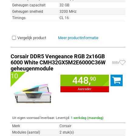
Geheugen capaciteit
32 GB
Geheugen snelheid
3200 MHz
Timings
CL 16
Vergelijk product
Meer productinformatie
Corsair DDR5 Vengeance RGB 2x16GB
6000 White CMH32GX5M2E6000C36W
888x
geheugenmodule
10
448,
90
Aanrader
Uit eigen voorraad leverbaar. Levertijd:
1 werkdag (maandag)
Merk
Corsair
Modules (aantal)
2 stuk(s)