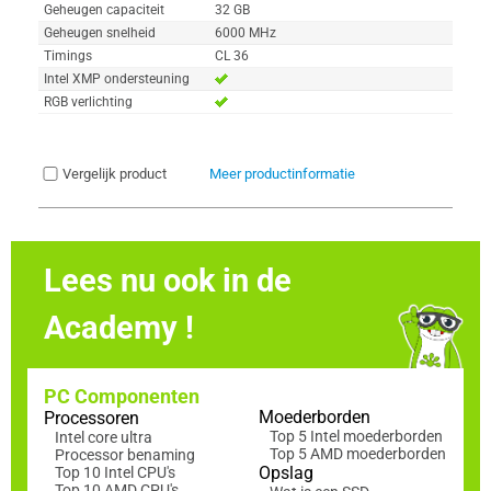
Geheugen capaciteit
32 GB
Geheugen snelheid
6000 MHz
Timings
CL 36
Intel XMP ondersteuning
RGB verlichting
Vergelijk product
Meer productinformatie
Lees nu ook in de
Academy !
PC Componenten
Moederborden
Processoren
Top 5 Intel moederborden
Intel core ultra
Top 5 AMD moederborden
Processor benaming
Opslag
Top 10 Intel CPU's
Top 10 AMD CPU's