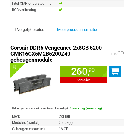
Intel XMP ondersteuning
RGB verlichting
Vergelijk product
Meer productinformatie
Corsair DDR5 Vengeance 2x8GB 5200
CMK16GX5M2B5200Z40
119x
geheugenmodule
8
260,
90
Aanrader
Uit eigen voorraad leverbaar. Levertijd:
1 werkdag (maandag)
Merk
Corsair
Modules (aantal)
2 stuk(s)
Geheugen capaciteit
16 GB