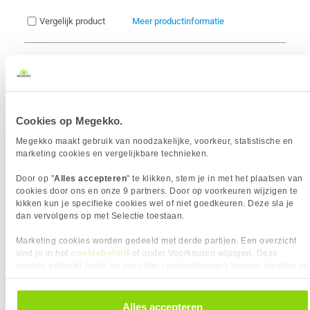
Vergelijk product
Meer productinformatie
Patriot Memory Viper Venom 2x16GB
6000Mhz CL30 PVV532G600C30K
698x
geheugenmodule
6
459,-
Cookies op Megekko.
Megekko maakt gebruik van noodzakelijke, voorkeur, statistische en
marketing cookies en vergelijkbare technieken.
Door op "
Alles accepteren
" te klikken, stem je in met het plaatsen van
cookies door ons en onze 9 partners. Door op voorkeuren wijzigen te
kikken kun je specifieke cookies wel of niet goedkeuren. Deze sla je
Uit eigen voorraad leverbaar. Levertijd:
1 werkdag (maandag)
dan vervolgens op met Selectie toestaan.
Merk
Patriot
Modules (aantal)
2 stuk(s)
Marketing cookies worden gedeeld met derde partijen. Een overzicht
Geheugen capaciteit
32 GB
cookiebeleid
vind je in het
of onder Voorkeuren wijzigen. Deze
worden gebruikt zodat we gerichter reclamebanners kunnen inzetten op
Geheugen snelheid
6000 MHz
andere websites. In onze cookievoorkeuren vind je een overzicht van
Timings
CL 30
alle cookies. Je kunt je gegeven toestemming altijd intrekken, dit doe je
Intel XMP ondersteuning
door in de footer van onze website te klikken op ‘Cookievoorkeuren’
Alles accepteren
AMD EXPO ondersteuning