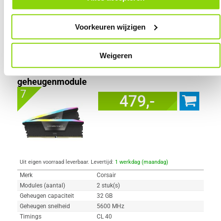
onder het kopje ‘Mijn gegevens’.
Voorkeuren wijzigen
Vergelijk product
Meer productinformatie
Weigeren
Corsair DDR5 Vengeance RGB 2x16GB
5600 CMH32GX5M2B5600C40K
92x
geheugenmodule
7
479,-
Uit eigen voorraad leverbaar. Levertijd:
1 werkdag (maandag)
Merk
Corsair
Modules (aantal)
2 stuk(s)
Geheugen capaciteit
32 GB
Geheugen snelheid
5600 MHz
Timings
CL 40