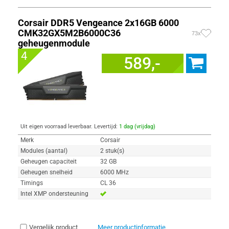
Corsair DDR5 Vengeance 2x16GB 6000
CMK32GX5M2B6000C36
73x
geheugenmodule
4
589,-
Uit eigen voorraad leverbaar. Levertijd:
1 dag (vrijdag)
Merk
Corsair
Modules (aantal)
2 stuk(s)
Geheugen capaciteit
32 GB
Geheugen snelheid
6000 MHz
Timings
CL 36
Intel XMP ondersteuning
Vergelijk product
Meer productinformatie