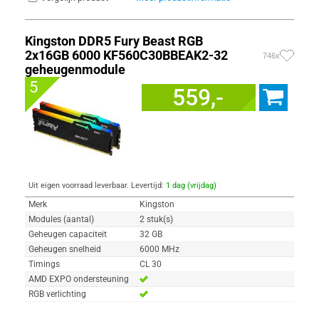
Kingston DDR5 Fury Beast RGB
2x16GB 6000 KF560C30BBEAK2-32
746x
geheugenmodule
5
559,-
Uit eigen voorraad leverbaar. Levertijd:
1 dag (vrijdag)
Merk
Kingston
Modules (aantal)
2 stuk(s)
Geheugen capaciteit
32 GB
Geheugen snelheid
6000 MHz
Timings
CL 30
AMD EXPO ondersteuning
RGB verlichting