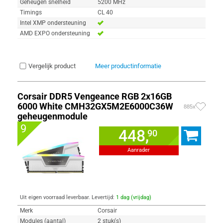
Geheugen snelheid
5200 MHz
Timings
CL 40
Intel XMP ondersteuning
AMD EXPO ondersteuning
Vergelijk product
Meer productinformatie
Corsair DDR5 Vengeance RGB 2x16GB
6000 White CMH32GX5M2E6000C36W
885x
geheugenmodule
9
448,
90
Aanrader
Uit eigen voorraad leverbaar. Levertijd:
1 dag (vrijdag)
Merk
Corsair
Modules (aantal)
2 stuk(s)