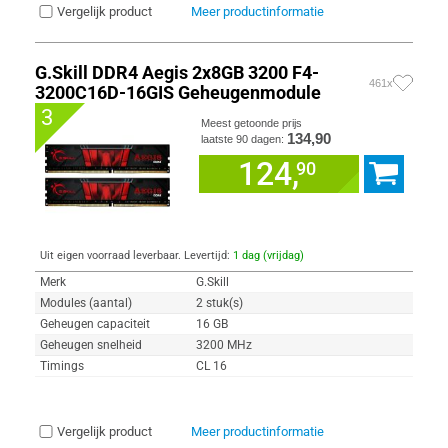
Vergelijk product
Meer productinformatie
G.Skill DDR4 Aegis 2x8GB 3200 F4-
461x
3200C16D-16GIS Geheugenmodule
3
Meest getoonde prijs
134,90
laatste 90 dagen:
124,
90
Uit eigen voorraad leverbaar. Levertijd:
1 dag (vrijdag)
Merk
G.Skill
Modules (aantal)
2 stuk(s)
Geheugen capaciteit
16 GB
Geheugen snelheid
3200 MHz
Timings
CL 16
Vergelijk product
Meer productinformatie