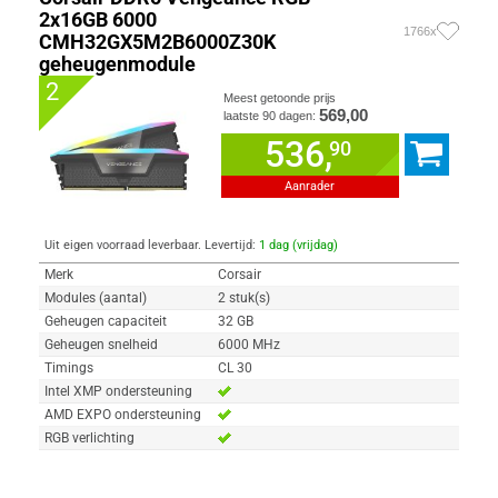
2x16GB 6000
1766x
CMH32GX5M2B6000Z30K
geheugenmodule
2
Meest getoonde prijs
569,00
laatste 90 dagen:
536,
90
Aanrader
Uit eigen voorraad leverbaar. Levertijd:
1 dag (vrijdag)
Merk
Corsair
Modules (aantal)
2 stuk(s)
Geheugen capaciteit
32 GB
Geheugen snelheid
6000 MHz
Timings
CL 30
Intel XMP ondersteuning
AMD EXPO ondersteuning
RGB verlichting