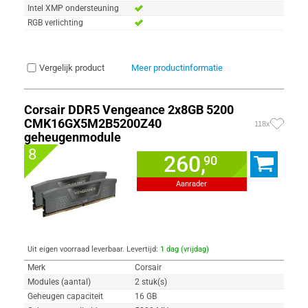
Intel XMP ondersteuning
RGB verlichting
Vergelijk product
Meer productinformatie
Corsair DDR5 Vengeance 2x8GB 5200
CMK16GX5M2B5200Z40
118x
geheugenmodule
8
260,
90
Aanrader
Uit eigen voorraad leverbaar. Levertijd:
1 dag (vrijdag)
Merk
Corsair
Modules (aantal)
2 stuk(s)
Geheugen capaciteit
16 GB