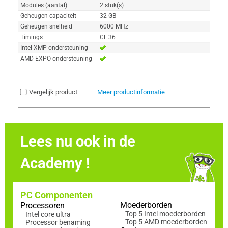
Modules (aantal)
2 stuk(s)
Geheugen capaciteit
32 GB
Geheugen snelheid
6000 MHz
Timings
CL 36
Intel XMP ondersteuning
AMD EXPO ondersteuning
Vergelijk product
Meer productinformatie
Lees nu ook in de
Academy !
PC Componenten
Moederborden
Processoren
Top 5 Intel moederborden
Intel core ultra
Top 5 AMD moederborden
Processor benaming