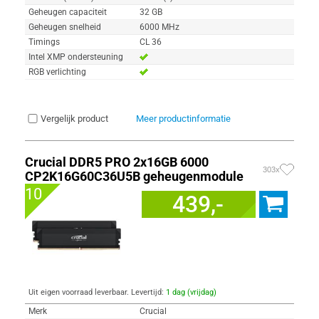
Geheugen capaciteit
32 GB
Geheugen snelheid
6000 MHz
Timings
CL 36
Intel XMP ondersteuning
RGB verlichting
Vergelijk product
Meer productinformatie
Crucial DDR5 PRO 2x16GB 6000
303x
CP2K16G60C36U5B geheugenmodule
10
439,-
Uit eigen voorraad leverbaar. Levertijd:
1 dag (vrijdag)
Merk
Crucial