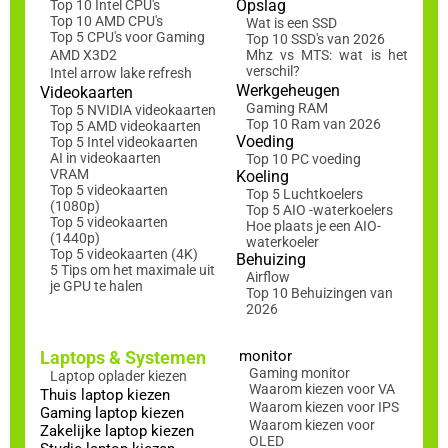
Opslag
Top 10 Intel CPU's
Top 10 AMD CPU's
Wat is een SSD
Top 5 CPU's voor Gaming
Top 10 SSD's van 2026
AMD X3D2
Mhz vs MTS: wat is het
verschil?
Intel arrow lake refresh
Werkgeheugen
Videokaarten
Gaming RAM
Top 5 NVIDIA videokaarten
Top 10 Ram van 2026
Top 5 AMD videokaarten
Voeding
Top 5 Intel videokaarten
AI in videokaarten
Top 10 PC voeding
VRAM
Koeling
Top 5 videokaarten
Top 5 Luchtkoelers
(1080p)
Top 5 AIO -waterkoelers
Top 5 videokaarten
Hoe plaats je een AIO-
(1440p)
waterkoeler
Top 5 videokaarten (4K)
Behuizing
5 Tips om het maximale uit
Airflow
je GPU te halen
Top 10 Behuizingen van
2026
Laptops & Systemen
monitor
Gaming monitor
Laptop oplader kiezen
Waarom kiezen voor VA
Thuis laptop kiezen
Waarom kiezen voor IPS
Gaming laptop kiezen
Waarom kiezen voor
Zakelijke laptop kiezen
OLED