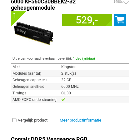
6000 KF560C30BBEK2-32
1490x
geheugenmodule
1
529,-
Uit eigen voorraad leverbaar. Levertijd:
1 dag (vrijdag)
Merk
Kingston
Modules (aantal)
2 stuk(s)
Geheugen capaciteit
32 GB
Geheugen snelheid
6000 MHz
Timings
CL 30
AMD EXPO ondersteuning
Vergelijk product
Meer productinformatie
Corsair DDR5 Vengeance RGB