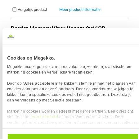
Vergelijk product
Meer productinformatie
Patriot Memory Viper Venom 2x16GB
6000Mhz CL30 PVV532G600C30K
693x
geheugenmodule
6
459,-
Cookies op Megekko.
Megekko maakt gebruik van noodzakelijke, voorkeur, statistische en
marketing cookies en vergelijkbare technieken.
Door op "
Alles accepteren
" te klikken, stem je in met het plaatsen van
cookies door ons en onze 9 partners. Door op voorkeuren wijzigen te
Uit eigen voorraad leverbaar. Levertijd:
1 dag (vrijdag)
kikken kun je specifieke cookies wel of niet goedkeuren. Deze sla je
Merk
Patriot
dan vervolgens op met Selectie toestaan.
Modules (aantal)
2 stuk(s)
Marketing cookies worden gedeeld met derde partijen. Een overzicht
Geheugen capaciteit
32 GB
cookiebeleid
vind je in het
of onder Voorkeuren wijzigen. Deze
Geheugen snelheid
6000 MHz
worden gebruikt zodat we gerichter reclamebanners kunnen inzetten op
Timings
CL 30
andere websites. In onze cookievoorkeuren vind je een overzicht van
Intel XMP ondersteuning
alle cookies. Je kunt je gegeven toestemming altijd intrekken, dit doe je
AMD EXPO ondersteuning