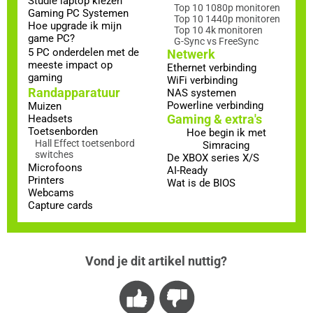
Studie laptop kiezen
Top 10 1080p monitoren
Gaming PC Systemen
Top 10 1440p monitoren
Hoe upgrade ik mijn
Top 10 4k monitoren
game PC?
G-Sync vs FreeSync
5 PC onderdelen met de
Netwerk
meeste impact op
Ethernet verbinding
gaming
WiFi verbinding
Randapparatuur
NAS systemen
Powerline verbinding
Muizen
Gaming & extra's
Headsets
Toetsenborden
Hoe begin ik met
Hall Effect toetsenbord
Simracing
switches
De XBOX series X/S
Microfoons
AI-Ready
Printers
Wat is de BIOS
Webcams
Capture cards
Vond je dit artikel nuttig?