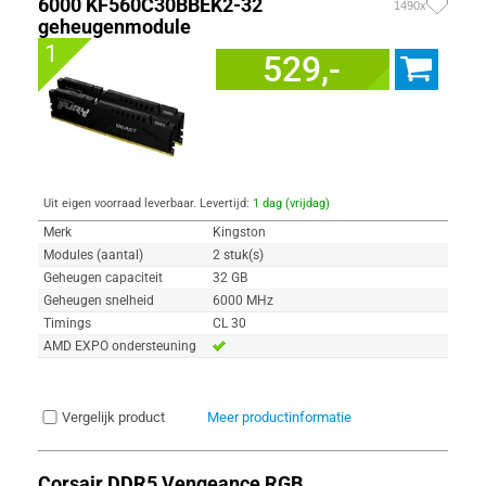
6000 KF560C30BBEK2-32
1490x
geheugenmodule
1
529,-
Uit eigen voorraad leverbaar. Levertijd:
1 dag (vrijdag)
Merk
Kingston
Modules (aantal)
2 stuk(s)
Geheugen capaciteit
32 GB
Geheugen snelheid
6000 MHz
Timings
CL 30
AMD EXPO ondersteuning
Vergelijk product
Meer productinformatie
Corsair DDR5 Vengeance RGB