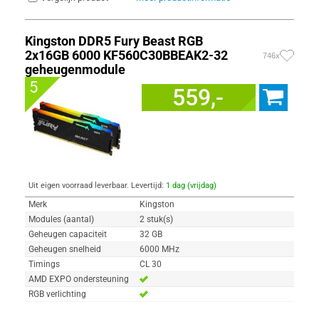
Kingston DDR5 Fury Beast RGB
2x16GB 6000 KF560C30BBEAK2-32
746x
geheugenmodule
5
559,-
Uit eigen voorraad leverbaar. Levertijd:
1 dag (vrijdag)
Merk
Kingston
Modules (aantal)
2 stuk(s)
Geheugen capaciteit
32 GB
Geheugen snelheid
6000 MHz
Timings
CL 30
AMD EXPO ondersteuning
RGB verlichting