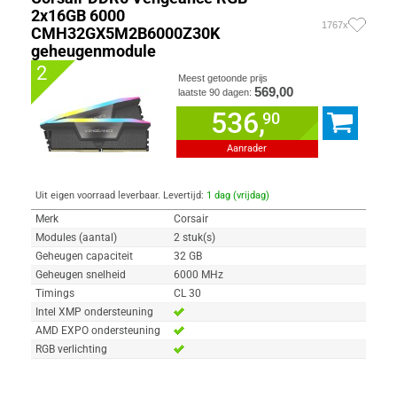
2x16GB 6000
1767x
CMH32GX5M2B6000Z30K
geheugenmodule
2
Meest getoonde prijs
569,00
laatste 90 dagen:
536,
90
Aanrader
Uit eigen voorraad leverbaar. Levertijd:
1 dag (vrijdag)
Merk
Corsair
Modules (aantal)
2 stuk(s)
Geheugen capaciteit
32 GB
Geheugen snelheid
6000 MHz
Timings
CL 30
Intel XMP ondersteuning
AMD EXPO ondersteuning
RGB verlichting