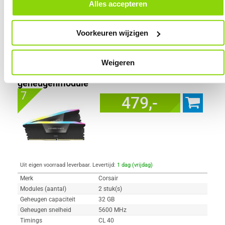
door in de footer van onze website te klikken op ‘Cookievoorkeuren’
Alles accepteren
onder het kopje ‘Mijn gegevens’.
Voorkeuren wijzigen
Vergelijk product
Meer productinformatie
Corsair DDR5 Vengeance RGB 2x16GB
Weigeren
5600 CMH32GX5M2B5600C40K
92x
geheugenmodule
7
479,-
Uit eigen voorraad leverbaar. Levertijd:
1 dag (vrijdag)
Merk
Corsair
Modules (aantal)
2 stuk(s)
Geheugen capaciteit
32 GB
Geheugen snelheid
5600 MHz
Timings
CL 40