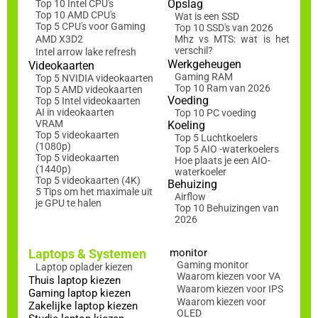
Opslag
Top 10 Intel CPU's
Top 10 AMD CPU's
Wat is een SSD
Top 5 CPU's voor Gaming
Top 10 SSD's van 2026
AMD X3D2
Mhz vs MTS: wat is het
verschil?
Intel arrow lake refresh
Werkgeheugen
Videokaarten
Gaming RAM
Top 5 NVIDIA videokaarten
Top 10 Ram van 2026
Top 5 AMD videokaarten
Voeding
Top 5 Intel videokaarten
AI in videokaarten
Top 10 PC voeding
VRAM
Koeling
Top 5 videokaarten
Top 5 Luchtkoelers
(1080p)
Top 5 AIO -waterkoelers
Top 5 videokaarten
Hoe plaats je een AIO-
(1440p)
waterkoeler
Top 5 videokaarten (4K)
Behuizing
5 Tips om het maximale uit
Airflow
je GPU te halen
Top 10 Behuizingen van
2026
Laptops & Systemen
monitor
Gaming monitor
Laptop oplader kiezen
Waarom kiezen voor VA
Thuis laptop kiezen
Waarom kiezen voor IPS
Gaming laptop kiezen
Waarom kiezen voor
Zakelijke laptop kiezen
OLED