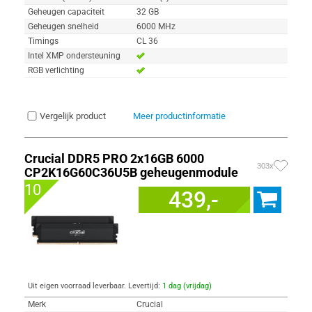
Geheugen capaciteit
32 GB
Geheugen snelheid
6000 MHz
Timings
CL 36
Intel XMP ondersteuning
RGB verlichting
Vergelijk product
Meer productinformatie
Crucial DDR5 PRO 2x16GB 6000
303x
CP2K16G60C36U5B geheugenmodule
10
439,-
Uit eigen voorraad leverbaar. Levertijd:
1 dag (vrijdag)
Merk
Crucial