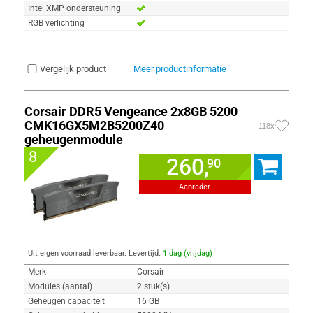
Intel XMP ondersteuning
RGB verlichting
Vergelijk product
Meer productinformatie
Corsair DDR5 Vengeance 2x8GB 5200
CMK16GX5M2B5200Z40
118x
geheugenmodule
8
260,
90
Aanrader
Uit eigen voorraad leverbaar. Levertijd:
1 dag (vrijdag)
Merk
Corsair
Modules (aantal)
2 stuk(s)
Geheugen capaciteit
16 GB