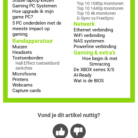
Studie laptop kiezen
Top 10 1080p monitoren
Gaming PC Systemen
Top 10 1440p monitoren
Hoe upgrade ik mijn
Top 10 4k monitoren
game PC?
G-Sync vs FreeSync
5 PC onderdelen met de
Netwerk
meeste impact op
Ethernet verbinding
gaming
WiFi verbinding
Randapparatuur
NAS systemen
Powerline verbinding
Muizen
Gaming & extra's
Headsets
Toetsenborden
Hoe begin ik met
Hall Effect toetsenbord
Simracing
switches
De XBOX series X/S
Microfoons
AI-Ready
Printers
Wat is de BIOS
Webcams
Capture cards
Vond je dit artikel nuttig?