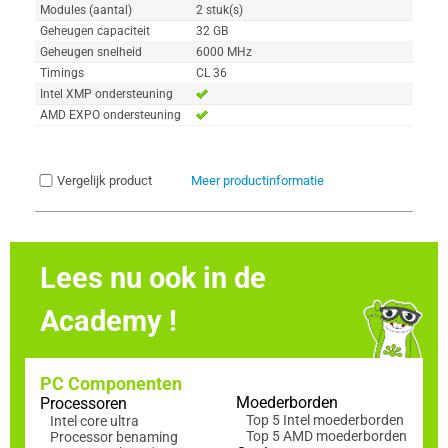
Modules (aantal)
2 stuk(s)
Geheugen capaciteit
32 GB
Geheugen snelheid
6000 MHz
Timings
CL 36
Intel XMP ondersteuning
AMD EXPO ondersteuning
Vergelijk product
Meer productinformatie
Lees nu ook in de
Academy !
PC Componenten
Moederborden
Processoren
Top 5 Intel moederborden
Intel core ultra
Top 5 AMD moederborden
Processor benaming