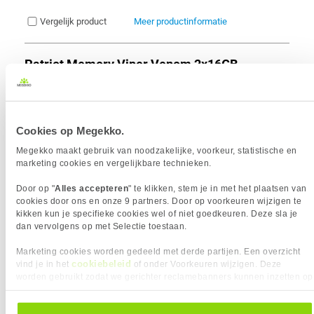
Vergelijk product
Meer productinformatie
Patriot Memory Viper Venom 2x16GB
6000Mhz CL30 PVV532G600C30K
693x
geheugenmodule
6
459,-
Cookies op Megekko.
Megekko maakt gebruik van noodzakelijke, voorkeur, statistische en
marketing cookies en vergelijkbare technieken.
Door op "
Alles accepteren
" te klikken, stem je in met het plaatsen van
cookies door ons en onze 9 partners. Door op voorkeuren wijzigen te
Uit eigen voorraad leverbaar. Levertijd:
1 dag (vrijdag)
kikken kun je specifieke cookies wel of niet goedkeuren. Deze sla je
Merk
Patriot
dan vervolgens op met Selectie toestaan.
Modules (aantal)
2 stuk(s)
Marketing cookies worden gedeeld met derde partijen. Een overzicht
Geheugen capaciteit
32 GB
cookiebeleid
vind je in het
of onder Voorkeuren wijzigen. Deze
Geheugen snelheid
6000 MHz
worden gebruikt zodat we gerichter reclamebanners kunnen inzetten op
Timings
CL 30
andere websites. In onze cookievoorkeuren vind je een overzicht van
Intel XMP ondersteuning
alle cookies. Je kunt je gegeven toestemming altijd intrekken, dit doe je
AMD EXPO ondersteuning