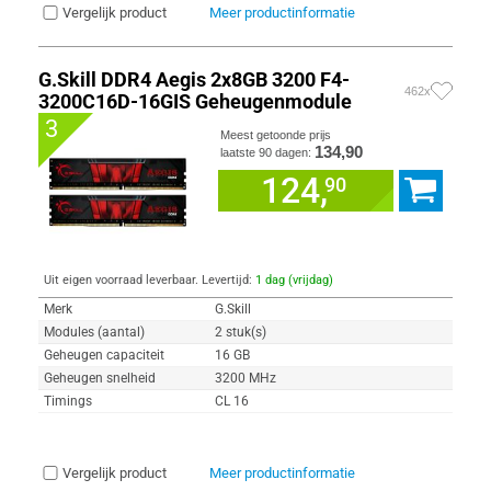
Vergelijk product
Meer productinformatie
G.Skill DDR4 Aegis 2x8GB 3200 F4-
462x
3200C16D-16GIS Geheugenmodule
3
Meest getoonde prijs
134,90
laatste 90 dagen:
124,
90
Uit eigen voorraad leverbaar. Levertijd:
1 dag (vrijdag)
Merk
G.Skill
Modules (aantal)
2 stuk(s)
Geheugen capaciteit
16 GB
Geheugen snelheid
3200 MHz
Timings
CL 16
Vergelijk product
Meer productinformatie