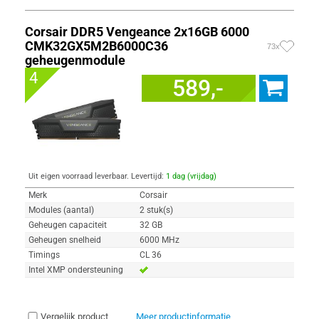
Corsair DDR5 Vengeance 2x16GB 6000
CMK32GX5M2B6000C36
73x
geheugenmodule
4
589,-
Uit eigen voorraad leverbaar. Levertijd:
1 dag (vrijdag)
Merk
Corsair
Modules (aantal)
2 stuk(s)
Geheugen capaciteit
32 GB
Geheugen snelheid
6000 MHz
Timings
CL 36
Intel XMP ondersteuning
Vergelijk product
Meer productinformatie