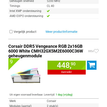
Geheugen snelheid
5200 MHz
Timings
CL 40
Intel XMP ondersteuning
AMD EXPO ondersteuning
Vergelijk product
Meer productinformatie
Corsair DDR5 Vengeance RGB 2x16GB
6000 White CMH32GX5M2E6000C36W
885x
geheugenmodule
9
448,
90
Aanrader
Uit eigen voorraad leverbaar. Levertijd:
1 dag (vrijdag)
Merk
Corsair
Modules (aantal)
2 stuk(s)