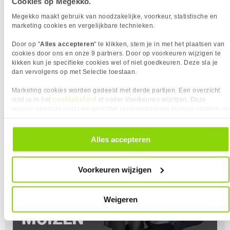
Cookies op Megekko.
Megekko maakt gebruik van noodzakelijke, voorkeur, statistische en
Koeling
marketing cookies en vergelijkbare technieken.
Elk onderdeel van je gaming pc verbruikt stroom en
Door op "
Alles accepteren
" te klikken, stem je in met het plaatsen van
produceert warmte. Om stabiel te blijven werken,
cookies door ons en onze 9 partners. Door op voorkeuren wijzigen te
moeten componenten goed gekoeld worden. Dit kan
kikken kun je specifieke cookies wel of niet goedkeuren. Deze sla je
dan vervolgens op met Selectie toestaan.
via lucht- of waterkoeling, elk met eigen werking en
voordelen. In onze blog leggen we uit hoe je je pc koel
Marketing cookies worden gedeeld met derde partijen. Een overzicht
en betrouwbaar houdt tijdens intensief gebruik.
cookiebeleid
vind je in het
of onder Voorkeuren wijzigen. Deze
worden gebruikt zodat we gerichter reclamebanners kunnen inzetten op
Lees meer
andere websites. In onze cookievoorkeuren vind je een overzicht van
alle cookies. Je kunt je gegeven toestemming altijd intrekken, dit doe je
| Top 5
| Top 5 AIO
| Hoe plaats je een
door in de footer van onze website te klikken op ‘Cookievoorkeuren’
Alles accepteren
Luchtkoelers
waterkoelers |
waterkoeler |
onder het kopje ‘Mijn gegevens’.
|
Voorkeuren wijzigen
Weigeren