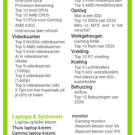
Top 5 Intel moederborden
Intel core ultra
Top 5 AMD moederborden
Processor benaming
Opslag
Top 10 Intel CPU's
Top 10 AMD CPU's
Wat is een SSD
Top 5 CPU's voor Gaming
Top 10 SSD's van 2026
AMD X3D2
Mhz vs MTS: wat is het
verschil?
Intel arrow lake refresh
Werkgeheugen
Videokaarten
Gaming RAM
Top 5 NVIDIA videokaarten
Top 10 Ram van 2026
Top 5 AMD videokaarten
Voeding
Top 5 Intel videokaarten
AI in videokaarten
Top 10 PC voeding
VRAM
Koeling
Top 5 videokaarten
Top 5 Luchtkoelers
(1080p)
Top 5 AIO -waterkoelers
Top 5 videokaarten
Hoe plaats je een AIO-
(1440p)
waterkoeler
Top 5 videokaarten (4K)
Behuizing
5 Tips om het maximale uit
Airflow
je GPU te halen
Top 10 Behuizingen van
2026
Laptops & Systemen
monitor
Gaming monitor
Laptop oplader kiezen
Waarom kiezen voor VA
Thuis laptop kiezen
Waarom kiezen voor IPS
Gaming laptop kiezen