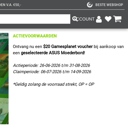
N V.A. €50,-
BESTE WEBSHOP
ACCOUNT
ACTIEVOORWAARDEN
Ontvang nu een 
$20 Gamesplanet voucher 
bij aankoop van 
een 
geselecteerde ASUS Moederbord
!
Actieperiode: 26-06-2026 t/m 31-08-2026
Claimperiode: 06-07-2026 t/m 14-09-2026
*Geldig zolang de voorraad strekt, OP = OP