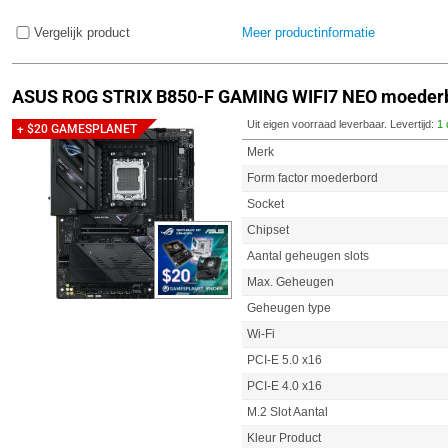
Vergelijk product
Meer productinformatie
ASUS ROG STRIX B850-F GAMING WIFI7 NEO moeder
Uit eigen voorraad leverbaar. Levertijd:
1 
+ $20 GAMESPLANET
Merk
Form factor moederbord
Socket
Chipset
Aantal geheugen slots
Max. Geheugen
Geheugen type
Wi-Fi
PCI-E 5.0 x16
PCI-E 4.0 x16
M.2 Slot Aantal
Kleur Product