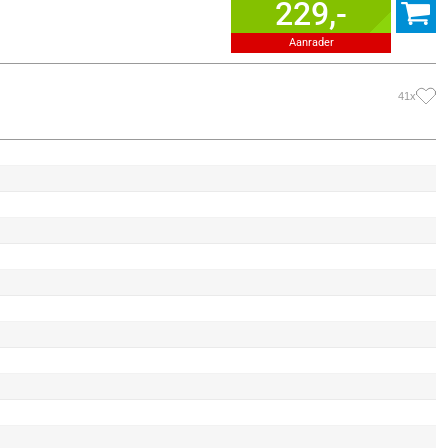
229,-
Aanrader
41x