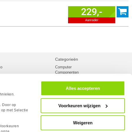
229,-
Aanrader
Categorieën
ko
Computer
Componenten
inglist
Randapparatuur
oorwaarden
Kabels
Alles accepteren
 verzending
Netwerk
Laptops
chnieken.
n
Gaming laptops
PC Systemen
s. Door op
Voorkeuren wijzigen
cademy
Monitoren
 op met Selectie
tlights
Megekko fanshop
utube
Weigeren
rum
Voorkeuren
lden Case Badge
n onze