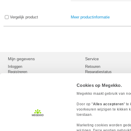
Vergelijk product
Meer productinformatie
Mijn gegevens
Service
Inloggen
Retouren
Registreren
Reparatiestatus
Privacy
Servicepunt
Cookievoorkeuren
Europees Herroepingsformu
Cookies op Megekko.
Herroepingsrecht
Betaalmethoden
Megekko maakt gebruik van nood
Scrapers / Crawlers beleid
Megekko builds
Door op "
Alles accepteren
" te
Toegankelijkheid
voorkeuren wijzigen te kikken k
toestaan.
Marketing cookies worden gedee
wijzigen. Deze worden gebruikt