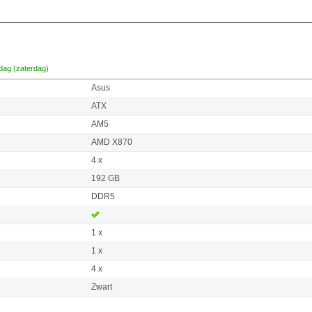
dag (zaterdag)
Asus
ATX
AM5
AMD X870
4 x
192 GB
DDR5
1 x
1 x
4 x
Zwart