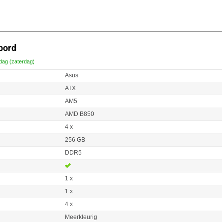
bord
dag (zaterdag)
Asus
ATX
AM5
AMD B850
4 x
256 GB
DDR5
1 x
1 x
4 x
Meerkleurig