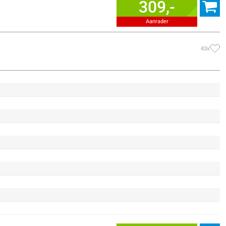
309,-
Aanrader
43x