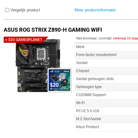
Vergelijk product
Meer productinformatie
ASUS ROG STRIX Z890-H GAMING WIFI
Niet leverbaar. Levertijd:
minimaal 10 dag
+ $20 GAMESPLANET
Merk
Form factor moederbord
Socket
Chipset
Aantal geheugen slots
Geheugen type
CUDIMM Support
Wi-Fi
PCI-E 5.0 x16
M.2 Slot Aantal
Kleur Product