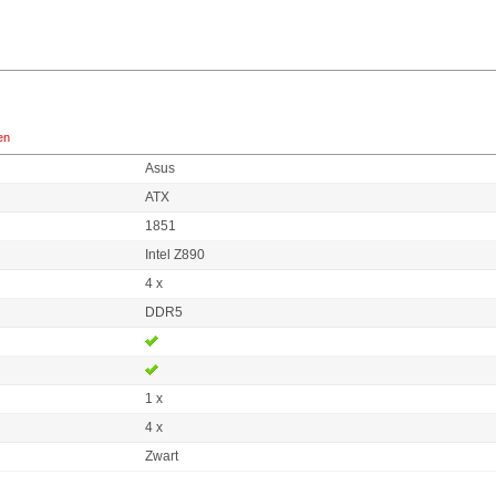
en
Asus
ATX
1851
Intel Z890
4 x
DDR5
1 x
4 x
Zwart