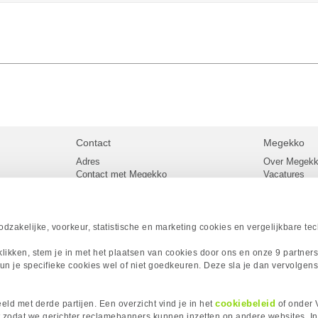
Contact
Megekko
Adres
Over Megek
Contact met Megekko
Vacatures
Veelgestelde vragen
Megekko mail
lier
Klachtenprocedure
Algemene v
Openingstijden Megekko Shop
Levertijd en
Sitemap
zakelijke, voorkeur, statistische en marketing cookies en vergelijkbare te
Onze merke
Acties
 klikken, stem je in met het plaatsen van cookies door ons en onze 9 partner
Megekko A
un je specifieke cookies wel of niet goedkeuren. Deze sla je dan vervolgens
Megekko Spo
Megekko Yo
Megekko Fo
cookiebeleid
ld met derde partijen. Een overzicht vind je in het
of onder 
Megekko Go
 zodat we gerichter reclamebanners kunnen inzetten op andere websites. I