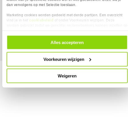
dan vervolgens op met Selectie toestaan.
Marketing cookies worden gedeeld met derde partijen. Een overzicht
cookiebeleid
vind je in het
of onder Voorkeuren wijzigen. Deze
worden gebruikt zodat we gerichter reclamebanners kunnen inzetten op
MEGEKKO.NL © 2026
Alle prijzen zijn inclusief BTW
andere websites. In onze cookievoorkeuren vind je een overzicht van
alle cookies. Je kunt je gegeven toestemming altijd intrekken, dit doe je
door in de footer van onze website te klikken op ‘Cookievoorkeuren’
Alles accepteren
onder het kopje ‘Mijn gegevens’.
Voorkeuren wijzigen
Weigeren