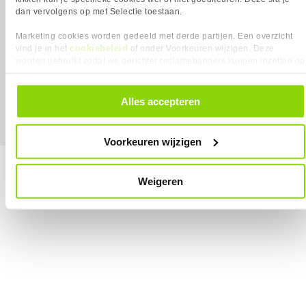
dan vervolgens op met Selectie toestaan.
Marketing cookies worden gedeeld met derde partijen. Een overzicht
cookiebeleid
vind je in het
of onder Voorkeuren wijzigen. Deze
worden gebruikt zodat we gerichter reclamebanners kunnen inzetten op
MEGEKKO.NL © 2026
Alle prijzen zijn inclusief BTW
andere websites. In onze cookievoorkeuren vind je een overzicht van
alle cookies. Je kunt je gegeven toestemming altijd intrekken, dit doe je
door in de footer van onze website te klikken op ‘Cookievoorkeuren’
Alles accepteren
onder het kopje ‘Mijn gegevens’.
Voorkeuren wijzigen
Weigeren