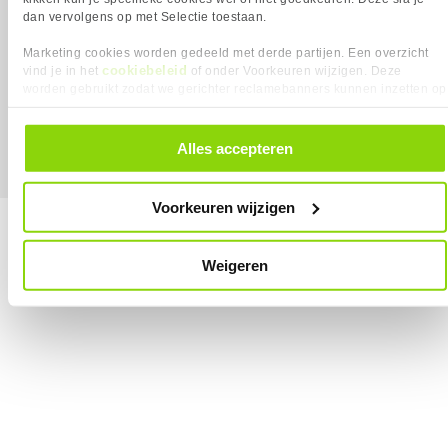
dan vervolgens op met Selectie toestaan.
Marketing cookies worden gedeeld met derde partijen. Een overzicht
cookiebeleid
vind je in het
of onder Voorkeuren wijzigen. Deze
MEGEKKO.NL © 2026
worden gebruikt zodat we gerichter reclamebanners kunnen inzetten op
Alle prijzen zijn inclusief BTW
andere websites. In onze cookievoorkeuren vind je een overzicht van
alle cookies. Je kunt je gegeven toestemming altijd intrekken, dit doe je
door in de footer van onze website te klikken op ‘Cookievoorkeuren’
Alles accepteren
onder het kopje ‘Mijn gegevens’.
Voorkeuren wijzigen
Weigeren