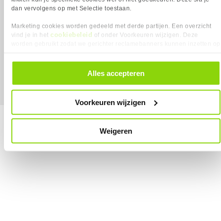
dan vervolgens op met Selectie toestaan.
Marketing cookies worden gedeeld met derde partijen. Een overzicht
cookiebeleid
vind je in het
of onder Voorkeuren wijzigen. Deze
worden gebruikt zodat we gerichter reclamebanners kunnen inzetten op
MEGEKKO.NL © 2026
Alle prijzen zijn inclusief BTW
andere websites. In onze cookievoorkeuren vind je een overzicht van
alle cookies. Je kunt je gegeven toestemming altijd intrekken, dit doe je
door in de footer van onze website te klikken op ‘Cookievoorkeuren’
Alles accepteren
onder het kopje ‘Mijn gegevens’.
Voorkeuren wijzigen
Weigeren