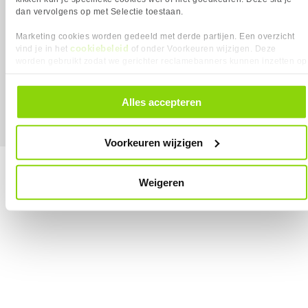
dan vervolgens op met Selectie toestaan.
Marketing cookies worden gedeeld met derde partijen. Een overzicht
cookiebeleid
vind je in het
of onder Voorkeuren wijzigen. Deze
worden gebruikt zodat we gerichter reclamebanners kunnen inzetten op
MEGEKKO.NL © 2026
Alle prijzen zijn inclusief BTW
andere websites. In onze cookievoorkeuren vind je een overzicht van
alle cookies. Je kunt je gegeven toestemming altijd intrekken, dit doe je
door in de footer van onze website te klikken op ‘Cookievoorkeuren’
Alles accepteren
onder het kopje ‘Mijn gegevens’.
Voorkeuren wijzigen
Weigeren