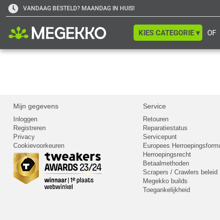
VANDAAG BESTELD? MAANDAG IN HUIS!
KIES CATEGORIE ▾
OF
Mijn gegevens
Service
Inloggen
Retouren
Registreren
Reparatiestatus
Privacy
Servicepunt
Cookievoorkeuren
Europees Herroepingsformu
Herroepingsrecht
Betaalmethoden
Scrapers / Crawlers beleid
Megekko builds
Toegankelijkheid