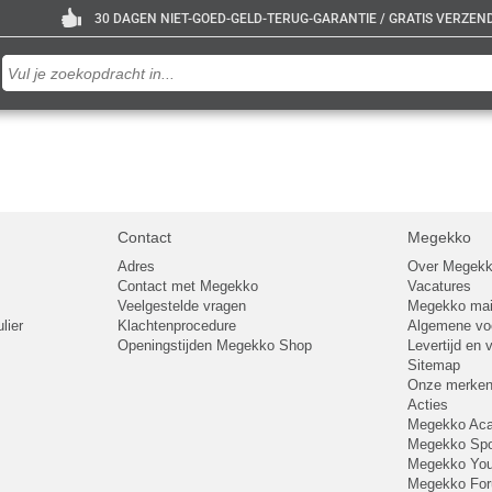
30 DAGEN NIET-GOED-GELD-TERUG-GARANTIE / GRATIS VERZENDE
Contact
Megekko
Adres
Over Megek
Contact met Megekko
Vacatures
Veelgestelde vragen
Megekko mail
lier
Klachtenprocedure
Algemene v
Openingstijden Megekko Shop
Levertijd en
Sitemap
Onze merke
Acties
Megekko A
Megekko Spo
Megekko Yo
Megekko Fo