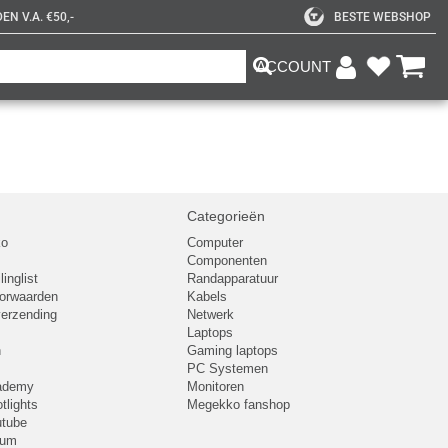
N V.A. €50,-
BESTE WEBSHOP
ACCOUNT
Categorieën
ko
Computer
Componenten
inglist
Randapparatuur
oorwaarden
Kabels
 verzending
Netwerk
Laptops
n
Gaming laptops
PC Systemen
cademy
Monitoren
tlights
Megekko fanshop
utube
rum