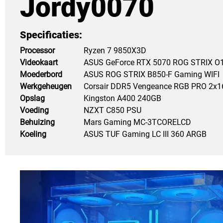
Jordy0070
Specificaties:
Processor
Ryzen 7 9850X3D
Videokaart
ASUS GeForce RTX 5070 ROG STRIX O
Moederbord
ASUS ROG STRIX B850-F Gaming WIFI
Werkgeheugen
Corsair DDR5 Vengeance RGB PRO 2x
Opslag
Kingston A400 240GB
Voeding
NZXT C850 PSU 
Behuizing
Mars Gaming MC-3TCORELCD
Koeling
ASUS TUF Gaming LC III 360 ARGB