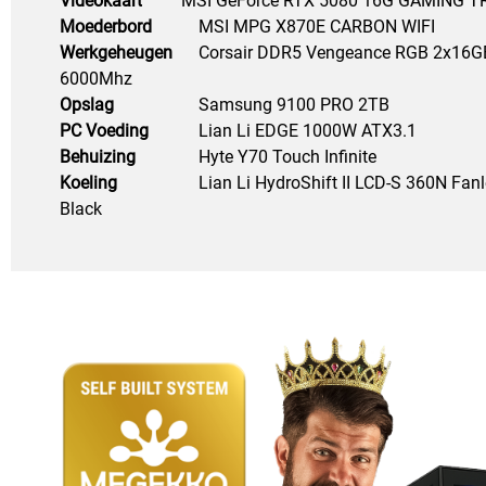
Videokaart
MSI GeForce RTX 5080 16G GAMING TR
Moederbord
MSI MPG X870E CARBON WIFI 
Werkgeheugen
Corsair DDR5 Vengeance RGB 2x16GB
6000Mhz
Opslag
Samsung 9100 PRO 2TB
PC Voeding
Lian Li EDGE 1000W ATX3.1
Behuizing
Hyte Y70 Touch Infinite
Koeling
Lian Li HydroShift II LCD-S 360N Fanl
Black 