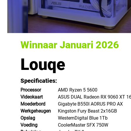
Winnaar Januari 2026
Louqe
Specificaties: 
Processor
AMD Ryzen 5 5600
Videokaart
ASUS DUAL Radeon RX 9060 XT 1
Moederbord
Gigabyte B550I AORUS PRO AX 
Werkgeheugen
Kingston Fury Beast 2x16GB
Opslag
WesternDigital Blue 1Tb
Voeding
CoolerMaster SFX 750W