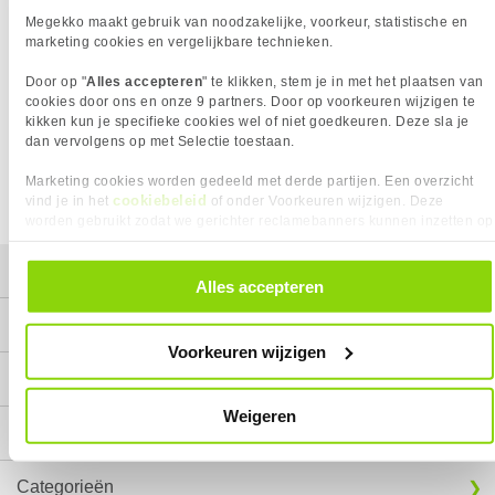
is
Megekko maakt gebruik van noodzakelijke, voorkeur, statistische en
marketing cookies en vergelijkbare technieken.
WAT NU?
Door op "
Alles accepteren
" te klikken, stem je in met het plaatsen van
Klik bovenaan op 'kies categorie' om naar een
cookies door ons en onze 9 partners. Door op voorkeuren wijzigen te
productcategorie te gaan of gebruik de zoekfunctie.
kikken kun je specifieke cookies wel of niet goedkeuren. Deze sla je
dan vervolgens op met Selectie toestaan.
Marketing cookies worden gedeeld met derde partijen. Een overzicht
cookiebeleid
vind je in het
of onder Voorkeuren wijzigen. Deze
worden gebruikt zodat we gerichter reclamebanners kunnen inzetten op
andere websites. In onze cookievoorkeuren vind je een overzicht van
alle cookies. Je kunt je gegeven toestemming altijd intrekken, dit doe je
Mijn gegevens
door in de footer van onze website te klikken op ‘Cookievoorkeuren’
Alles accepteren
onder het kopje ‘Mijn gegevens’.
Service
Voorkeuren wijzigen
Contact
Weigeren
Megekko
Categorieën