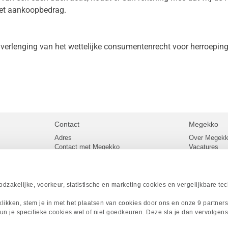
het aankoopbedrag.
erlenging van het wettelijke consumentenrecht voor herroeping i
Contact
Megekko
Adres
Over Megek
Contact met Megekko
Vacatures
Veelgestelde vragen
Megekko mail
lier
Klachtenprocedure
Algemene v
Openingstijden Megekko Shop
Levertijd en
Sitemap
zakelijke, voorkeur, statistische en marketing cookies en vergelijkbare te
Onze merke
Acties
 klikken, stem je in met het plaatsen van cookies door ons en onze 9 partner
Megekko A
un je specifieke cookies wel of niet goedkeuren. Deze sla je dan vervolgens
Megekko Spo