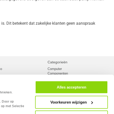
s. Dit betekent dat zakelijke klanten geen aanspraak 
Categorieën
ko
Computer
Componenten
inglist
Randapparatuur
oorwaarden
Kabels
Alles accepteren
 verzending
Netwerk
Laptops
chnieken.
n
Gaming laptops
PC Systemen
s. Door op
Voorkeuren wijzigen
cademy
Monitoren
 op met Selectie
tlights
Megekko fanshop