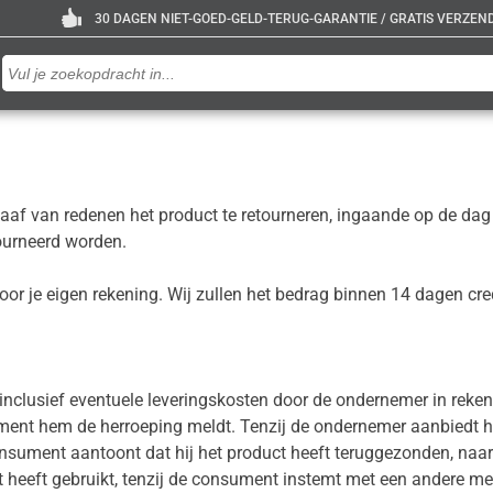
30 DAGEN NIET-GOED-GELD-TERUG-GARANTIE / GRATIS VERZENDE
f van redenen het product te retourneren, ingaande op de dag v
tourneerd worden.
voor je eigen rekening. Wij zullen het bedrag binnen 14 dagen cre
nclusief eventuele leveringskosten door de ondernemer in rekeni
t hem de herroeping meldt. Tenzij de ondernemer aanbiedt het 
onsument aantoont dat hij het product heeft teruggezonden, naar 
 heeft gebruikt, tenzij de consument instemt met een andere me