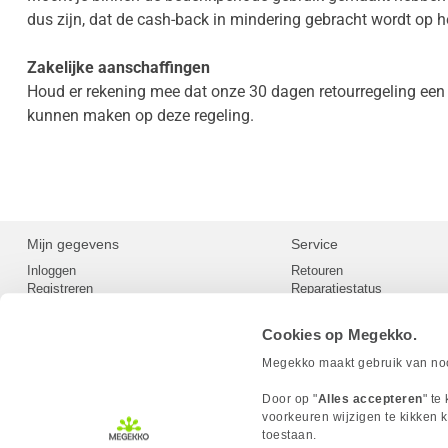
dus zijn, dat de cash-back in mindering gebracht wordt op 
Zakelijke aanschaffingen
Houd er rekening mee dat onze 30 dagen retourregeling een v
kunnen maken op deze regeling.
Mijn gegevens
Service
Inloggen
Retouren
Registreren
Reparatiestatus
Privacy
Servicepunt
Cookievoorkeuren
Europees Herroepingsformu
Cookies op Megekko.
Herroepingsrecht
Betaalmethoden
Megekko maakt gebruik van nood
Scrapers / Crawlers beleid
Megekko builds
Door op "
Alles accepteren
" te
Toegankelijkheid
voorkeuren wijzigen te kikken k
toestaan.