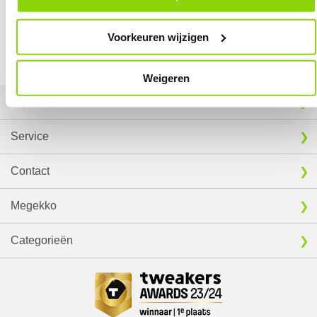
onder het kopje ‘Mijn gegevens’.
het een dag langer duren.
Voorkeuren wijzigen
Weigeren
Mijn gegevens
Service
Contact
Megekko
Categorieën