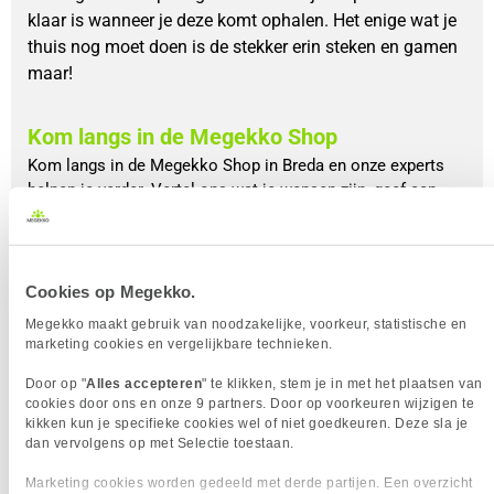
klaar is wanneer je deze komt ophalen. Het enige wat je
thuis nog moet doen is de stekker erin steken en gamen
maar!
Kom langs in de Megekko Shop
Kom langs in de Megekko Shop in Breda en onze experts
helpen je verder. Vertel ons wat je wensen zijn, geef aan
wat je belangrijk vindt en onze experts kiezen samen met
jou de perfecte componenten voor jouw pc uit.
Nadat alles verzameld is gaan onze experts in de winkel
Cookies op Megekko.
aan de slag om jouw pc in elkaar te zetten. Met meerdere
Megekko maakt gebruik van noodzakelijke, voorkeur, statistische en
jaren ervaring kun je ervan uitgaan dat ze dit met uiterste
marketing cookies en vergelijkbare technieken.
precisie, liefde en passie doen. Je krijgt zelfs perfect
kabelmanagement, dat scheelt jou weer een beetje
Door op "
Alles accepteren
" te klikken, stem je in met het plaatsen van
hoofdpijn.
cookies door ons en onze 9 partners. Door op voorkeuren wijzigen te
kikken kun je specifieke cookies wel of niet goedkeuren. Deze sla je
dan vervolgens op met Selectie toestaan.
Megekko Shop
Marketing cookies worden gedeeld met derde partijen. Een overzicht
Spinveld 10