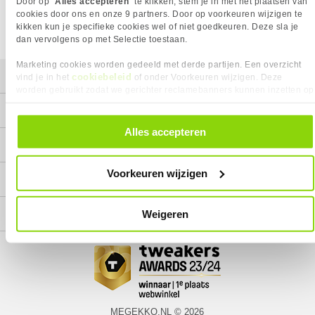
Door op "
Alles accepteren
" te klikken, stem je in met het plaatsen van
cookies door ons en onze 9 partners. Door op voorkeuren wijzigen te
kikken kun je specifieke cookies wel of niet goedkeuren. Deze sla je
dan vervolgens op met Selectie toestaan.
Marketing cookies worden gedeeld met derde partijen. Een overzicht
Mijn gegevens
cookiebeleid
vind je in het
of onder Voorkeuren wijzigen. Deze
worden gebruikt zodat we gerichter reclamebanners kunnen inzetten op
andere websites. In onze cookievoorkeuren vind je een overzicht van
Service
alle cookies. Je kunt je gegeven toestemming altijd intrekken, dit doe je
door in de footer van onze website te klikken op ‘Cookievoorkeuren’
Alles accepteren
onder het kopje ‘Mijn gegevens’.
Contact
Voorkeuren wijzigen
Megekko
Categorieën
Weigeren
MEGEKKO.NL © 2026