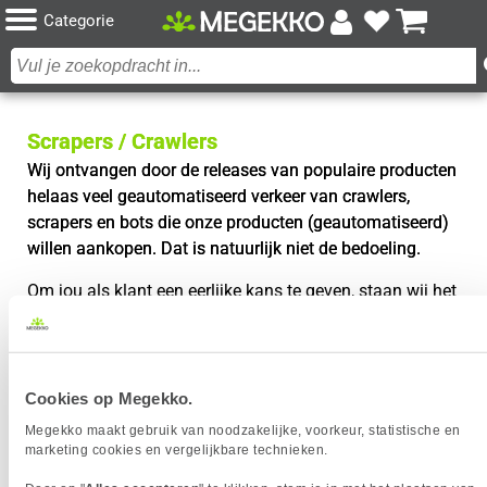
Categorie
Scrapers / Crawlers
Wij ontvangen door de releases van populaire producten
helaas veel geautomatiseerd verkeer van crawlers,
scrapers en bots die onze producten (geautomatiseerd)
willen aankopen. Dat is natuurlijk niet de bedoeling.
Om jou als klant een eerlijke kans te geven, staan wij het
crawlen op hoge snelheid daarom zeker niet toe.
Indien je onze pagina’s wilt monitoren, zorg dan dat je
niet meer dan één geautomatiseerde request per uur
Cookies op Megekko.
doet om automatische blokkade te voorkomen. Je kan je
Megekko maakt gebruik van noodzakelijke, voorkeur, statistische en
natuurlijk ook aanmelden op onze mailing voor meer
marketing cookies en vergelijkbare technieken.
informatie omtrent nieuwe voorraad en producten!