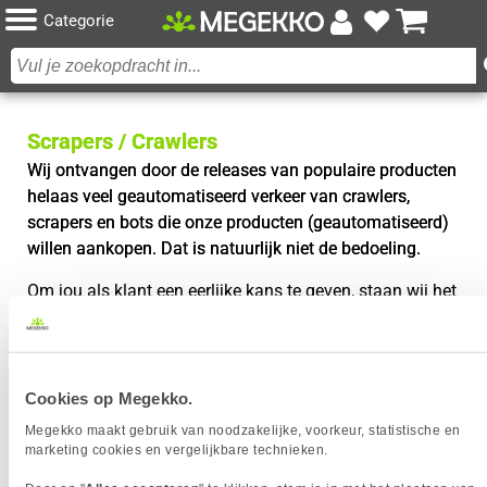
Categorie
Scrapers / Crawlers
Wij ontvangen door de releases van populaire producten
helaas veel geautomatiseerd verkeer van crawlers,
scrapers en bots die onze producten (geautomatiseerd)
willen aankopen. Dat is natuurlijk niet de bedoeling.
Om jou als klant een eerlijke kans te geven, staan wij het
crawlen op hoge snelheid daarom zeker niet toe.
Indien je onze pagina’s wilt monitoren, zorg dan dat je
niet meer dan één geautomatiseerde request per uur
Cookies op Megekko.
doet om automatische blokkade te voorkomen. Je kan je
Megekko maakt gebruik van noodzakelijke, voorkeur, statistische en
natuurlijk ook aanmelden op onze mailing voor meer
marketing cookies en vergelijkbare technieken.
informatie omtrent nieuwe voorraad en producten!