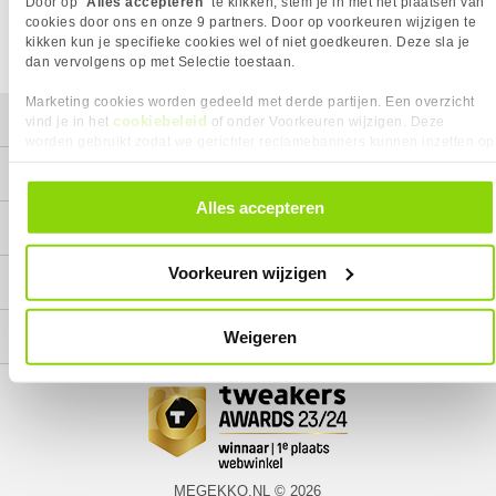
Door op "
Alles accepteren
" te klikken, stem je in met het plaatsen van
cookies door ons en onze 9 partners. Door op voorkeuren wijzigen te
kikken kun je specifieke cookies wel of niet goedkeuren. Deze sla je
dan vervolgens op met Selectie toestaan.
Marketing cookies worden gedeeld met derde partijen. Een overzicht
Mijn gegevens
cookiebeleid
vind je in het
of onder Voorkeuren wijzigen. Deze
worden gebruikt zodat we gerichter reclamebanners kunnen inzetten op
andere websites. In onze cookievoorkeuren vind je een overzicht van
Service
alle cookies. Je kunt je gegeven toestemming altijd intrekken, dit doe je
door in de footer van onze website te klikken op ‘Cookievoorkeuren’
Alles accepteren
onder het kopje ‘Mijn gegevens’.
Contact
Voorkeuren wijzigen
Megekko
Categorieën
Weigeren
MEGEKKO.NL © 2026