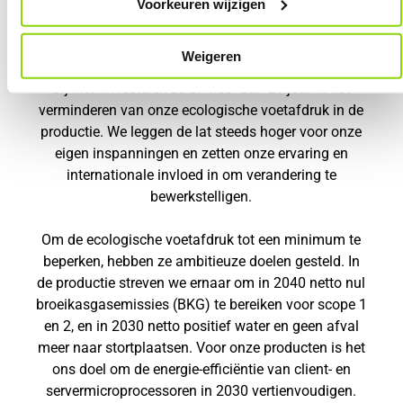
bedrijfsstrategie en richt zich op het verminderen
Voorkeuren wijzigen
van milieu-impact en het ontwikkelen van
energiezuinige technologie.
Weigeren
Bij Intel investeren ze al meer dan 20 jaar in het
verminderen van onze ecologische voetafdruk in de
productie. We leggen de lat steeds hoger voor onze
eigen inspanningen en zetten onze ervaring en
internationale invloed in om verandering te
bewerkstelligen.
Om de ecologische voetafdruk tot een minimum te
beperken, hebben ze ambitieuze doelen gesteld. In
de productie streven we ernaar om in 2040 netto nul
broeikasgasemissies (BKG) te bereiken voor scope 1
en 2, en in 2030 netto positief water en geen afval
meer naar stortplaatsen. Voor onze producten is het
ons doel om de energie-efficiëntie van client- en
servermicroprocessoren in 2030 vertienvoudigen.