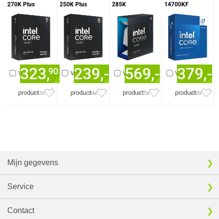
270K Plus
250K Plus
285K
14700KF
processor
323,
239,-
569,-
379,-
90
Vergelijk
Vergelijk
Vergelijk
Vergelijk
product
product
product
product
143x
64x
415x
450x
Mijn gegevens
Service
Contact