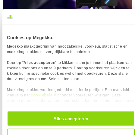
Intel desktops zijn krachtige en uitbreidbare pc’s, geschikt voor
uiteenlopende toepassingen zoals kantoorwerk, gaming en
Cookies op Megekko.
professionele software.
Megekko maakt gebruik van noodzakelijke, voorkeur, statistische en
DESKTOPS
marketing cookies en vergelijkbare technieken.
Door op "
Alles accepteren
" te klikken, stem je in met het plaatsen van
cookies door ons en onze 9 partners. Door op voorkeuren wijzigen te
kikken kun je specifieke cookies wel of niet goedkeuren. Deze sla je
dan vervolgens op met Selectie toestaan.
Marketing cookies worden gedeeld met derde partijen. Een overzicht
cookiebeleid
vind je in het
of onder Voorkeuren wijzigen. Deze
worden gebruikt zodat we gerichter reclamebanners kunnen inzetten op
Duurzaamheid bij Intel
andere websites. In onze cookievoorkeuren vind je een overzicht van
alle cookies. Je kunt je gegeven toestemming altijd intrekken, dit doe je
door in de footer van onze website te klikken op ‘Cookievoorkeuren’
Alles accepteren
onder het kopje ‘Mijn gegevens’.
Duurzaamheid is een belangrijk onderdeel van hun