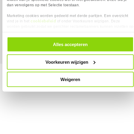
dan vervolgens op met Selectie toestaan.
Marketing cookies worden gedeeld met derde partijen. Een overzicht
cookiebeleid
vind je in het
of onder Voorkeuren wijzigen. Deze
worden gebruikt zodat we gerichter reclamebanners kunnen inzetten op
MEGEKKO.NL © 2026
Alle prijzen zijn inclusief BTW
andere websites. In onze cookievoorkeuren vind je een overzicht van
alle cookies. Je kunt je gegeven toestemming altijd intrekken, dit doe je
door in de footer van onze website te klikken op ‘Cookievoorkeuren’
Alles accepteren
onder het kopje ‘Mijn gegevens’.
Voorkeuren wijzigen
Weigeren