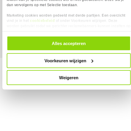
dan vervolgens op met Selectie toestaan.
Marketing cookies worden gedeeld met derde partijen. Een overzicht
cookiebeleid
vind je in het
of onder Voorkeuren wijzigen. Deze
MEGEKKO.NL © 2026
worden gebruikt zodat we gerichter reclamebanners kunnen inzetten op
Alle prijzen zijn inclusief BTW
andere websites. In onze cookievoorkeuren vind je een overzicht van
alle cookies. Je kunt je gegeven toestemming altijd intrekken, dit doe je
door in de footer van onze website te klikken op ‘Cookievoorkeuren’
Alles accepteren
onder het kopje ‘Mijn gegevens’.
Voorkeuren wijzigen
Weigeren