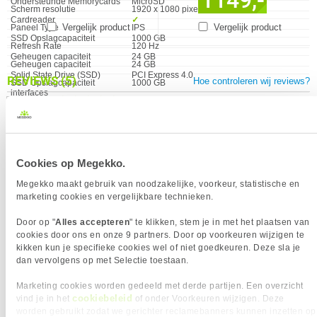
Ondersteunde Memorycards
MicroSD
Scherm resolutie
1920 x 1080 pixels
Cardreader
✓︎
Vergelijk product
Vergelijk product
Paneel Type
IPS
SSD Opslagcapaciteit
1000 GB
Refresh Rate
120 Hz
Geheugen capaciteit
24 GB
Geheugen capaciteit
24 GB
Solid State Drive (SSD)
PCI Express 4.0
REVIEWS
(5)
Hoe controleren wij reviews?
SSD Opslagcapaciteit
1000 GB
interfaces
★★★★★
★★★★★
Cardreader
✓︎
Geplaatst: 02-07-2026
SSD-vormfactor
M.2
DennisL
5 dagen in bezit
Besturingssysteem
Windows
GEWICHT EN OMVANG
EERSTE REVIEW
Incl. Voedingsadapter
✖︎
Eigenschap
Waarde
Breedte
289 mm
???????
Kleur Product
Zwart
Cookies op Megekko.
Diepte
113 mm
Verkrijgbaar sinds
Augustus 2025
Gewicht
689 gram
Megekko maakt gebruik van noodzakelijke, voorkeur, statistische en
Garantie
24 maanden
marketing cookies en vergelijkbare technieken.
★★★★★
★★★★★
Hoogte
50 mm
Geplaatst: 12-06-2026
INVOERAPPARAAT
Electrocop
6 dagen in bezit
Door op "
Alles accepteren
" te klikken, stem je in met het plaatsen van
Eigenschap
Waarde
Aantal knoppen
17
EERSTE REVIEW
cookies door ons en onze 9 partners. Door op voorkeuren wijzigen te
kikken kun je specifieke cookies wel of niet goedkeuren. Deze sla je
Analoge duim-sticks
✓︎
Atari lynx gevoel
dan vervolgens op met Selectie toestaan.
Ik zocht een goeie handheld die mij weer deed denken aan de Atari lynx,
Gaming controle functie
D-pad, Menuknop, View button
uiteraard kon deze iets meer gezien het eigenlijk een volledige pc is. Tot nu
Marketing cookies worden gedeeld met derde partijen. Een overzicht
toetsen
toe erg blij met de aankoop! Veel mogelijkheden en als je een beetje handig
cookiebeleid
vind je in het
of onder Voorkeuren wijzigen. Deze
Gaming controle technologie
Analoog
bent kan je natuurlijk ook steam os installeren! Dubbel the fun. Thanks
worden gebruikt zodat we gerichter reclamebanners kunnen inzetten op