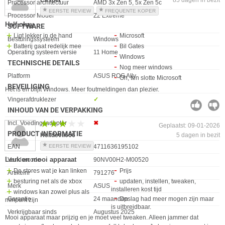
Casper
85 dagen in bezit
Processor architectuur
AMD 3x Zen 5, 5x Zen 5c
EERSTE REVIEW
FREQUENTE KOPER
Processor Model
Z2 Extreme
Half okay
SOFTWARE
Ligt lekker in de hand
Microsoft
Eigenschap
Waarde
Besturingssysteem
Windows
Batterij gaat redelijk mee
Bil Gates
Operating systeem versie
11 Home
Windows
TECHNISCHE DETAILS
Nog meer windows
Eigenschap
Waarde
Platform
ASUS ROG Ally
Oh, ten slotte Microsoft
BEVEILIGING
Het is en blijft Windows. Meer foutmeldingen dan plezier.
Eigenschap
Waarde
Vingerafdruklezer
✓︎
INHOUD VAN DE VERPAKKING
★★★★★
★★★★★
Eigenschap
Waarde
Incl. Voedingsadapter
✖︎
Geplaatst: 09-01-2026
PRODUCT INFORMATIE
Helldevil666
5 dagen in bezit
EAN
4711636195102
EERSTE REVIEW
Leuk en mooi apparaat
Vendorcode
90NV00H2-M00520
De stores wat je kan linken
Prijs
Artikelnr
791276
besturing net als de xbox
updaten, instellen, tweaken,
Merk
ASUS
installeren kost tijd
windows kan zowel plus als
Garantie
24 maanden
Opslag had meer mogen zijn maar
minpunt zijn
is uitbreidbaar.
Verkrijgbaar sinds
Augustus 2025
Mooi apparaat maar prijzig en je moet veel tweaken. Alleen jammer dat