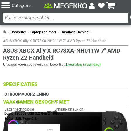
Categorie
Computer
Laptops en meer
Handheld Gaming
ASUS XBOX Ally X RC73XA-NH011W 7" AMD Ryzen Z2 Handheld
ASUS XBOX Ally X RC73XA-NH011W 7" AMD
Ryzen Z2 Handheld
Uit eigen voorraad leverbaar. Levertijd:
1 werkdag (maandag)
SPECIFICATIES
STROOMVOORZIENING
VAAK SAMEN GEKOCHT MET
Eigenschap
Waarde
Accu capaciteit
80 Wh
Batterijtechnologie
Lithium-Ion (Li-Ion)
Equip 128359 USB 3.2 Gen 2 10Gbps
Aantal cellen
4
100W USB Type-C 3m
AC-adapter, vermogen
65 W