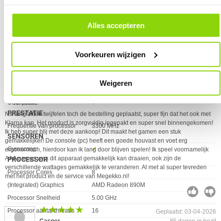
megekko voor de snelle levering.
andere websites. In onze cookievoorkeuren vind je een overzicht van
Schouder knopen
✓︎
alle cookies. Je kunt je gegeven toestemming altijd intrekken, dit doe je
KENMERKEN
door in de footer van onze website te klikken op ‘Cookievoorkeuren’
Alles accepteren
Eigenschap
Waarde
Schermverhouding
16:9
onder het kopje ‘Mijn gegevens’.
★★★★★
★★★★★
Herzien: 13-04-2026
POORTEN & INTERFACES
Denna
10 dagen in bezit
Eigenschap
Waarde
Aantal USB-aansluitingen
2
Voorkeuren wijzigen
EERSTE REVIEW
3,5 mm jack
✓︎
Zeker waard!
USB-C Alt DP Modus
✓︎
Ergonomisch
Prijs
Weigeren
USB-connectortype
USB Type-C
Krachtig
Bij behorende adapter
USB-poort
✓︎
Windows
PRESTATIE
Na lang zitten twijfelen toch de bestelling geplaatst, super fijn dat het ook met
Klarna kan. Het product is zorgvuldig ingepakt en super snel binnengekomen!
Eigenschap
Waarde
Frequentie van processor
3300 MHz
Ik heb super blij met deze aankoop! Dit maakt het gamen een stuk
SENSOREN
gemakkelijker! De console (pc) heeft een goede houvast en voet erg
Eigenschap
Waarde
Gyroscoop
✓︎
ergonomisch, hierdoor kan ik lang door blijven spelen! Ik speel voornamelijk
AAA games was dit apparaat gemakkelijk kan draaien, ook zijn de
PROCESSOR
verschillende wattages gemakkelijk te veranderen. Al met al super tevreden
Eigenschap
Waarde
Processor Cores
8
met het product en de service van Megekko.nl!
(Integrated) Graphics
AMD Radeon 890M
Processor Snelheid
5.00 GHz
★★★★★
★★★★★
Processor aantal threads
16
Geplaatst: 03-04-2026