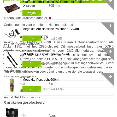
✛
StarTech.com 11-delig PC Computer Toolkit met
Draagtas
Hoogte
305 mm
GRAFISCH
22,95
Eigenschap
Waarde
Ingebouwde grafische adapter
✖︎
Ondersteuning voor parallel
Niet ondersteund
✛
Megekko Antistatische Polsband - Zwart
processing
INTERNE AANSLUITINGEN
4,-
Normaal 5,95
De ASUS ROG MAXIMUS Z890 HERO is een ATX-moederbord voor Intel
Eigenschap
Waarde
12V vermogen-connector
✓︎
Socket 1851 met het Z890-chipset. Dit moederbord biedt vier DDR5-
Aansluiting voor audiopaneel
✓︎
geheugenslots met ondersteuning voor CUDIMM-modules, ideaal voor
✛
MEMONKY Kabelbinders - Zwart
krachtige systemen. Met zes M.2-sloten beschikt het over uitgebreide
aan voorzijde
opslagopties, terwijl de enkele PCIe 5.0 x16-slot voor geavanceerde grafische
kaarten zorgt. Het zwarte design wordt aangevuld met ingebouwde Wi-Fi voor
3,-
Aansluiting voor CPU koeler
✓︎
Normaal 4,95
draadloze connectiviteit. Dit moederbord is ontworpen voor gebruikers die een
Aansluitingen voor
4
high-end platform zoeken voor gaming en professionele toepassingen.
✛
behuizingsventilatoren
Megekko Perslucht 600ml
M.2 Slot Aantal
6 x
9,-
Normaal 14,95
RGB aansluiting
✓︎
Aantal SATA II connectors
0
0 artikelen geselecteerd
SATA-3 6Gbps
4 x
BELANGRIJKSTE SPECIFICATIES
Aantal SATA-aansluitingen
0
✚
Eigenschap
Waarde
Merk
Asus