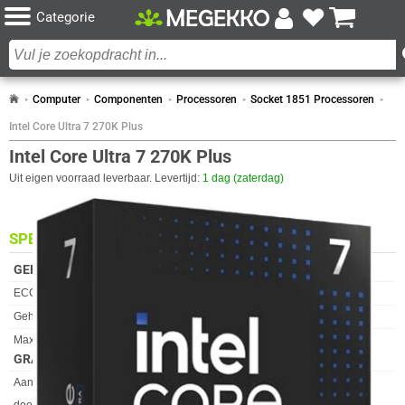
Categorie
Computer
Componenten
Processoren
Socket 1851 Processoren
Intel Core Ultra 7 270K Plus
Intel Core Ultra 7 270K Plus
Uit eigen voorraad leverbaar. Levertijd:
1 dag (zaterdag)
SPECIFICATIES
GEHEUGEN
Eigenschap
Waarde
ECC
✓︎
Geheugen kanaal
Dubbelkanaals
Maximum intern geheugen
256 GB
GRAFISCH
Eigenschap
Waarde
Aantal displays ondersteund
4