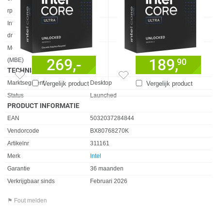
rp)
IntelÂ®-technologie voor
✓︎
dreigingsdetectie (TDT)
Mode-based Execute Control
✓︎
269,-
189,
90
(MBE)
TECHNISCHE DETAILS
Eigenschap
Waarde
Marktsegment
Desktop
Vergelijk product
Vergelijk product
Status
Launched
PRODUCT INFORMATIE
EAN
5032037284844
Vendorcode
BX80768270K
Artikelnr
311161
Merk
Intel
Garantie
36 maanden
Verkrijgbaar sinds
Februari 2026
⚑ Fout melden