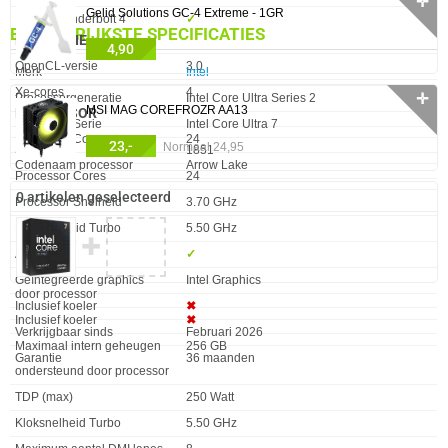
✛
Gelid Solutions GC-4 Extreme - 1GR
Eigenschap
Waarde
Intel® Thunderbolt 4
✓︎
BELANGRIJKSTE SPECIFICATIES
PRESTATIE
4,90
Eigenschap
Waarde
OpenCL-versie
3.0
Eigenschap
Waarde
Merk
Intel
Xe-cores
4
✛
Processorgeneratie
Intel Core Ultra Series 2
MSI MAG COREFROZR AA13
PROCESSOR
Processor Serie
Intel Core Ultra 7
Eigenschap
Waarde
Processor Cores
24
23,-
Normaal 24,95
Socket
1851
Codenaam processor
Arrow Lake
Processor Cores
24
Efficiënte kernbasisfrequentie
3,2 GHz
0 artikelen geselecteerd
Processor Snelheid
3.70 GHz
Efficiënte kernboostfrequentie
4,7 GHz
Kloksnelheid Turbo
5.50 GHz
✚
Efficiënte kernen
16
AI Ready
✓︎
Geheugentypen ondersteund
DDR5-SDRAM
Geïntegreerde graphics
Intel Graphics
door processor
Inclusief koeler
✖︎
Inclusief koeler
✖︎
Verkrijgbaar sinds
Februari 2026
Maximaal intern geheugen
256 GB
Garantie
36 maanden
ondersteund door processor
TDP (max)
250 Watt
Kloksnelheid Turbo
5.50 GHz