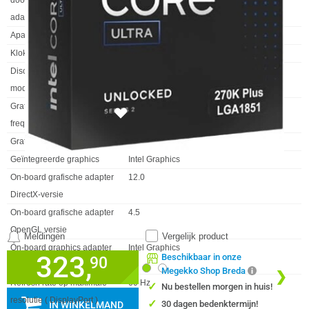
door on-board grafische
adapter
Aparte grafische adapter
✖︎
Kloksnelheid graphics
300 MHz
Discreet grafische adapter
Niet beschikbaar
model
Grafische max dynamische
2000 MHz
143x
frequentie
Grafische uitvoer
eDP1.4b, DP 2.1 UHBR20, HDMI 2.1 FRL
Geïntegreerde graphics
Intel Graphics
On-board grafische adapter
12.0
DirectX-versie
On-board grafische adapter
4.5
OpenGL versie
Meldingen
Vergelijk product
On-board graphics adapter
Intel Graphics
323,
Beschikbaar in onze
90
model
Megekko Shop Breda
❮
❯
Refresh rate op maximale
60 Hz
✓
Nu bestellen morgen in huis!
resolutie ( DisplayPort )
✓
30 dagen bedenktermijn!
IN WINKELMAND