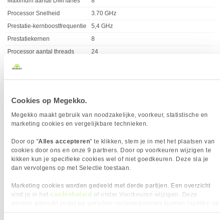
Maximum aantal DMI lanes
8
Processor Snelheid
3.70 GHz
Prestatie-kernboostfrequentie
5,4 GHz
Prestatiekernen
8
Processor aantal threads
24
Processor basisvermogen
125 W
Processor Cache
40 MB
Processor cache type
Smart Cache
PRODUCTVIDEO
Cookies op Megekko.
Processor operating modes
64-bit
Megekko maakt gebruik van noodzakelijke, voorkeur, statistische en
Voor het vertonen van deze youtube-video moeten cookies
Socket
1851
marketing cookies en vergelijkbare technieken.
geaccepteerd zijn.
Processorfabrikant
Intel
Klik hier om je cookievoorkeuren te wijzigen.
Processor Serie
Intel Core Ultra 7
Door op "
Alles accepteren
" te klikken, stem je in met het plaatsen van
cookies door ons en onze 9 partners. Door op voorkeuren wijzigen te
Processorgeneratie
Intel Core Ultra Series 2
kikken kun je specifieke cookies wel of niet goedkeuren. Deze sla je
Processor Model
270K Plus
dan vervolgens op met Selectie toestaan.
PROCESSOR SPECIALE FUNCTIES
Marketing cookies worden gedeeld met derde partijen. Een overzicht
Eigenschap
Waarde
ARK ID processor
245692
cookiebeleid
vind je in het
of onder Voorkeuren wijzigen. Deze
Enhanced Intel SpeedStep
✓︎
worden gebruikt zodat we gerichter reclamebanners kunnen inzetten op
andere websites. In onze cookievoorkeuren vind je een overzicht van
Technology