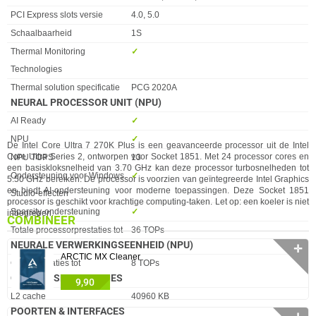
PCI Express slots versie
4.0, 5.0
Schaalbaarheid
1S
Thermal Monitoring
✓︎
Technologies
Thermal solution specificatie
PCG 2020A
NEURAL PROCESSOR UNIT (NPU)
Eigenschap
Waarde
AI Ready
✓︎
NPU
✓︎
De Intel Core Ultra 7 270K Plus is een geavanceerde processor uit de Intel
Core Ultra Series 2, ontworpen voor Socket 1851. Met 24 processor cores en
NPU TOPS
13
een basiskloksnelheid van 3.70 GHz kan deze processor turbosnelheden tot
Ondersteuning voor Windows
✓︎
5.50 GHz bereiken. De processor is voorzien van geïntegreerde Intel Graphics
en biedt AI-ondersteuning voor moderne toepassingen. Deze Socket 1851
Studio-effecten
processor is geschikt voor krachtige computing-taken. Let op: een koeler is niet
Sparsity-ondersteuning
✓︎
inbegrepen.
COMBINEER
Totale processorprestaties tot
36 TOPs
NEURALE VERWERKINGSEENHEID (NPU)
✛
ARCTIC MX Cleaner
Eigenschap
Waarde
GPU-prestaties tot
8 TOPs
OVERIGE SPECIFICATIES
9,90
Eigenschap
Waarde
L2 cache
40960 KB
POORTEN & INTERFACES