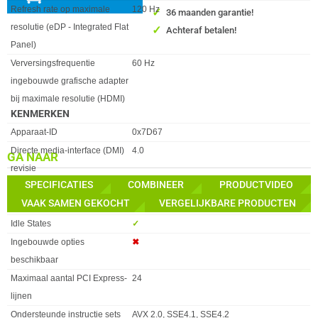
Refresh rate op maximale
120 Hz
✓
36 maanden garantie!
resolutie (eDP - Integrated Flat
✓
Achteraf betalen!
Panel)
Verversingsfrequentie
60 Hz
ingebouwde grafische adapter
bij maximale resolutie (HDMI)
KENMERKEN
Eigenschap
Waarde
Apparaat-ID
0x7D67
Directe media-interface (DMI)
4.0
GA NAAR
revisie
SPECIFICATIES
COMBINEER
PRODUCTVIDEO
Execute Disable Bit
✓︎
VAAK SAMEN GEKOCHT
VERGELIJKBARE PRODUCTEN
Gebruiksvoorwaarden
Workstation, PC/Client/Tablet
Idle States
✓︎
Ingebouwde opties
✖︎
beschikbaar
Maximaal aantal PCI Express-
24
lijnen
Ondersteunde instructie sets
AVX 2.0, SSE4.1, SSE4.2