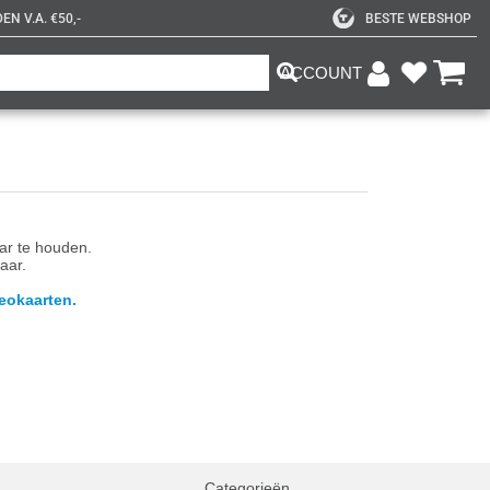
N V.A. €50,-
BESTE WEBSHOP
ACCOUNT
aar te houden.
aar.
eokaarten.
Categorieën