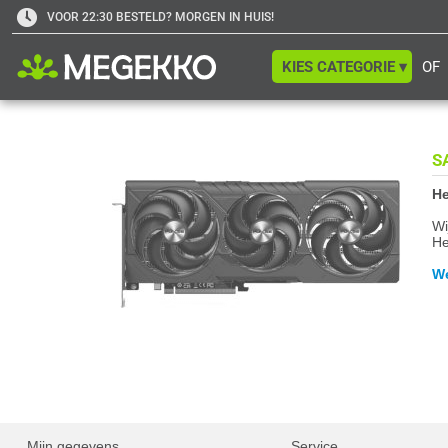
VOOR 22:30 BESTELD? MORGEN IN HUIS!
KIES CATEGORIE ▾
OF
S
He
Wi
He
We
Mijn gegevens
Service