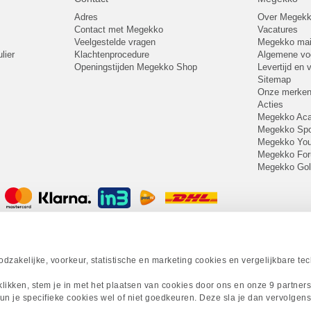
Adres
Over Megek
Contact met Megekko
Vacatures
Veelgestelde vragen
Megekko mail
lier
Klachtenprocedure
Algemene v
Openingstijden Megekko Shop
Levertijd en
Sitemap
Onze merke
Acties
Megekko A
Megekko Spo
Megekko Yo
Megekko Fo
Megekko Go
zakelijke, voorkeur, statistische en marketing cookies en vergelijkbare te
 klikken, stem je in met het plaatsen van cookies door ons en onze 9 partner
un je specifieke cookies wel of niet goedkeuren. Deze sla je dan vervolgens