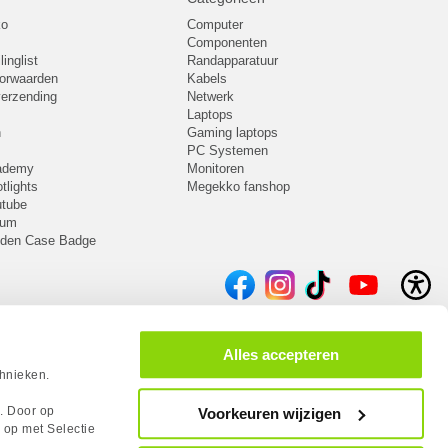
ko
Computer
Componenten
inglist
Randapparatuur
oorwaarden
Kabels
 verzending
Netwerk
Laptops
n
Gaming laptops
PC Systemen
cademy
Monitoren
tlights
Megekko fanshop
utube
rum
lden Case Badge
Alles accepteren
chnieken.
s. Door op
Voorkeuren wijzigen
 op met Selectie