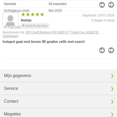
Garantie
36 maanden
Verkrijgbaar sinds
Mei 2025
★★★★★
★★★★★
Geplaatst: 19-01-2026
Mathijs
5 dagen in bezit
EERSTE REVIEW
⚑ Fout melden
Geschreven bij:
XFX Swift Radeon RX 9060 XT Triple Fan 16GB OC
Videokaart
hotspot gaat noit boven 80 graden zelfs met overcl
Mijn gegevens
Service
Contact
Megekko