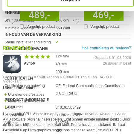
Eigenschap
Waarde
Ondersteunde videoformaten
AV1, H.264, HEVC/H.265
489,-
469,-
ENERGIE
Eigenschap
Waarde
Stroomaansluiting
1x 8-pin
Vergelijk product
Vergelijk product
Minimale voeding
550 Watt
INHOUD VAN DE VERPAKKING
Eigenschap
Waarde
Snelle installatiehandleiding
✓︎
REVIEWS
(2)
Hoe controleren wij reviews?
GEWICHT EN OMVANG
★★★★★
★★★★★
Eigenschap
Waarde
Breedte
124 mm
Geplaatst: 01-03-2026
AV456
26 dagen in bezit
Hoogte
49 mm
Lengte
290 mm
Geschreven bij:
XFX Swift Radeon RX 9060 XT Triple Fan 16GB OC
CERTIFICATEN
Videokaart
Eigenschap
Waarde
Certificaten van naleving
CE, Federal Communications Commission
Uitstekende kaart
(FCC), RoHS
Uitstekende prestaties
PRODUCT INFORMATIE
Makkelijk te installeren
Blijft koel
EAN
840191503429
Hele goede GPU. Vastzetten op het moederboard, driver downloaden via de
Vendorcode
RX-96TS316W7
AMD software (Adrenalin) en spelen. Echt binnen enkele minuten gefikst. Door
Artikelnr
132724
de drie fans blijft de kaart ook lekker koel. Prestaties zijn uitstekend. Ik draai
Battlefield 6 op Ultra graphics moeiteloos met deze kaart (icm AMD CPU).
Merk
XFX