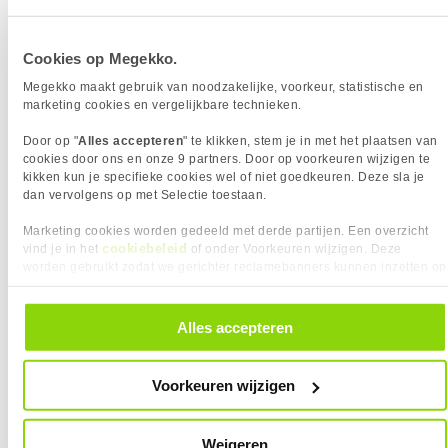
(gamemodus)
Stream processors
2048
Cookies op Megekko.
TGP
160 W
Megekko maakt gebruik van noodzakelijke, voorkeur, statistische en
GEHEUGEN
marketing cookies en vergelijkbare technieken.
Eigenschap
Waarde
Videogeheugen
16 GB
Meest getoonde prijs
Door op "
Alles accepteren
" te klikken, stem je in met het plaatsen van
Geheugen bandbreedte (max)
340 GB/s
529,00
laatste 90 dagen:
469,-
cookies door ons en onze 9 partners. Door op voorkeuren wijzigen te
479,-
Geheugen interface
128 bit
kikken kun je specifieke cookies wel of niet goedkeuren. Deze sla je
VGA Geheugen type
GDDR6
dan vervolgens op met Selectie toestaan.
Vergelijk product
Vergelijk product
Geheugen snelheid
20 Gbps
Marketing cookies worden gedeeld met derde partijen. Een overzicht
PRESTATIE
cookiebeleid
vind je in het
of onder Voorkeuren wijzigen. Deze
XFX Mercury Radeon RX 9060 XT
XFX Swift Radeon RX 9060 XT 16GB
Eigenschap
Waarde
AMD FreeSync
✓︎
worden gebruikt zodat we gerichter reclamebanners kunnen inzetten op
16GB OC White Videokaart
OC Videokaart
andere websites. In onze cookievoorkeuren vind je een overzicht van
Compute-eenheden
32
alle cookies. Je kunt je gegeven toestemming altijd intrekken, dit doe je
DirectX versie
12.0
door in de footer van onze website te klikken op ‘Cookievoorkeuren’
Alles accepteren
KIES JE VARIANT
onder het kopje ‘Mijn gegevens’.
Dual Link DVI
✖︎
Kleur Product:
Wit
Geïntegreerde TV Tuner
✖︎
❮
Voorkeuren wijzigen
OpenGL versie
4.6
Overgeklokte (OC) editie
✓︎
VIDEO
Weigeren