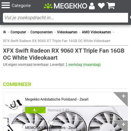
Categorie
Computer
Componenten
Videokaarten
AMD Videokaarten
XFX Swift Radeon RX 9060 XT Triple Fan 16GB OC White Videokaart
XFX Swift Radeon RX 9060 XT Triple Fan 16GB
OC White Videokaart
Uit eigen voorraad leverbaar. Levertijd:
1 werkdag (maandag)
COMBINEER
✛
Megekko Antistatische Polsband - Zwart
4,-
Normaal 5,95
157x
✛
MEMONKY Kabelbinders - Zwart