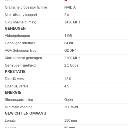
LHR
✖︎
Grafische processor familie
NVIDIA
Max. display support
2 x
GPU snelheid (max)
1430 MHz
GEHEUGEN
Eigenschap
Waarde
Videogeheugen
4 GB
Geheugen interface
64 bit
VGA Geheugen type
GDDR4
Kloksnelheid geheugen
2100 MHz
Geheugen snelheid
2.1 Gbps
PRESTATIE
Eigenschap
Waarde
DirectX versie
12.0
OpenGL versie
4.5
ENERGIE
Eigenschap
Waarde
Stroomaansluiting
Geen
Minimale voeding
300 Watt
GEWICHT EN OMVANG
Eigenschap
Waarde
Lengte
150 mm