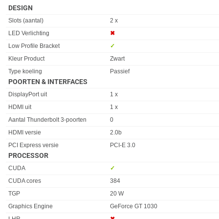
DESIGN
Eigenschap
Waarde
Slots (aantal)
2 x
LED Verlichting
✖︎
Low Profile Bracket
✓︎
Kleur Product
Zwart
Type koeling
Passief
POORTEN & INTERFACES
Eigenschap
Waarde
DisplayPort uit
1 x
HDMI uit
1 x
Aantal Thunderbolt 3-poorten
0
HDMI versie
2.0b
PCI Express versie
PCI-E 3.0
PROCESSOR
Eigenschap
Waarde
CUDA
✓︎
CUDA cores
384
TGP
20 W
Graphics Engine
GeForce GT 1030