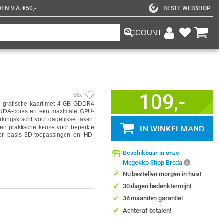
N V.A. €50,-
BESTE WEBSHOP
ACCOUNT
109,-
58x
grafische kaart met 4 GB GDDR4
 CUDA-cores en een maximale GPU-
ingskracht voor dagelijkse taken.
en praktische keuze voor beperkte
IN WINKELMAND
oor basis 3D-toepassingen en HD-
Beschikbaar in onze
Megekko Shop Breda
✓
Nu bestellen morgen in huis!
✓
30 dagen bedenktermijn!
✓
36 maanden garantie!
✓
Achteraf betalen!