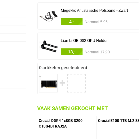
Megekko Antistatische Polsband - Zwart
4,-
Normaal 5,95
Lian Li GB-002 GPU Holder
13,-
Normaal 17,90
0 artikelen geselecteerd
✚
VAAK SAMEN GEKOCHT MET
Crucial DDR4 1x8GB 3200
Crucial E100 1TB M.2 S
CT8G4DFRA32A
Geheugenmodule