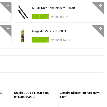
✛
✛
MEMONKY Kabelbinders - Zwart
3,-
Normaal 4,95
✛
✛
Megekko Perslucht 600ml
9,-
Normaal 14,95
SD
Crucial DDR5 1x16GB 5600
Gembird DisplayPort naar HDMI
CT16G56C46U5
1.8m
geheugenmodule