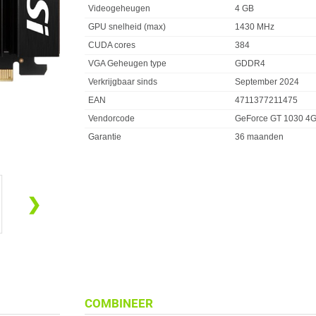
Videogeheugen
4 GB
GPU snelheid (max)
1430 MHz
CUDA cores
384
VGA Geheugen type
GDDR4
Verkrijgbaar sinds
September 2024
EAN
4711377211475
Vendorcode
GeForce GT 1030 4
Garantie
36 maanden
❯
COMBINEER