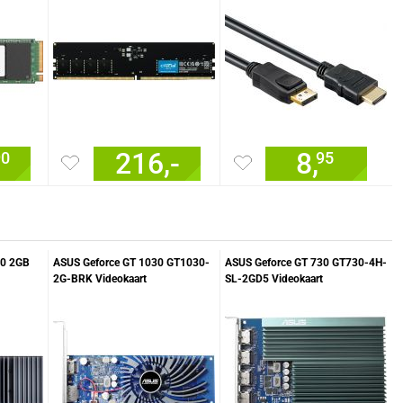
216,-
8,
90
95
30 2GB
ASUS Geforce GT 1030 GT1030-
ASUS Geforce GT 730 GT730-4H-
2G-BRK Videokaart
SL-2GD5 Videokaart