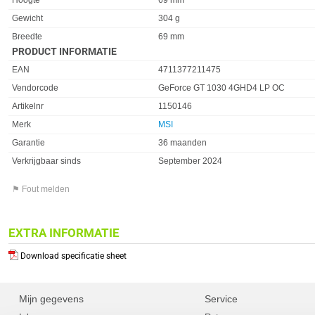
Hoogte
69 mm
Gewicht
304 g
Breedte
69 mm
PRODUCT INFORMATIE
EAN
4711377211475
Vendorcode
GeForce GT 1030 4GHD4 LP OC
Artikelnr
1150146
Merk
MSI
Garantie
36 maanden
Verkrijgbaar sinds
September 2024
⚑ Fout melden
EXTRA INFORMATIE
Download specificatie sheet
Mijn gegevens
Service