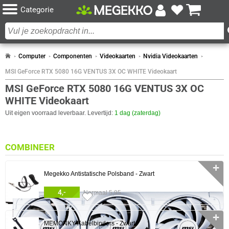
Categorie
Computer
Componenten
Videokaarten
Nvidia Videokaarten
MSI GeForce RTX 5080 16G VENTUS 3X OC WHITE Videokaart
MSI GeForce RTX 5080 16G VENTUS 3X OC
WHITE Videokaart
Uit eigen voorraad leverbaar. Levertijd:
1 dag (zaterdag)
COMBINEER
✛
Megekko Antistatische Polsband - Zwart
4,-
Normaal 5,95
86x
✛
MEMONKY Kabelbinders - Zwart