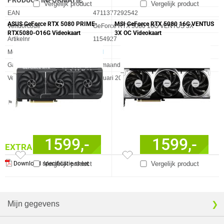
Vergelijk product
Vergelijk product
EAN
4711377292542
ASUS GeForce RTX 5080 PRIME-
MSI GeForce RTX 5080 16G VENTUS
Vendorcode
GeForce RTX 5080 16G VENTUS 3X
RTX5080-O16G Videokaart
3X OC Videokaart
Artikelnr
1154927
Merk
MSI
Garantie
36 maanden
Verkrijgbaar sinds
Januari 2025
⚑ Fout melden
1599,-
1599,-
EXTRA INFORMATIE
Vergelijk product
Vergelijk product
Download specificatie sheet
Mijn gegevens