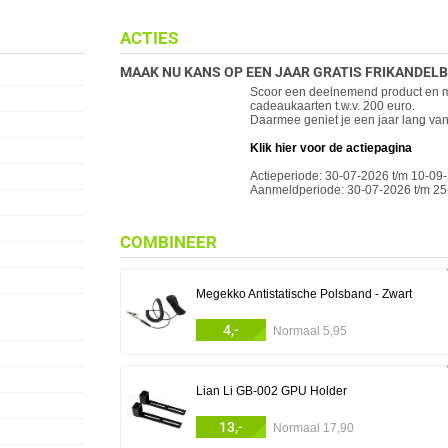
ACTIES
MAAK NU KANS OP EEN JAAR GRATIS FRIKANDEL
Scoor een deelnemend product en ma
cadeaukaarten t.w.v. 200 euro.
Daarmee geniet je een jaar lang van 
Klik hier voor de actiepagina
Actieperiode: 30-07-2026 t/m 10-09
Aanmeldperiode: 30-07-2026 t/m 2
COMBINEER
Megekko Antistatische Polsband - Zwart
4,-
Normaal 5,95
Lian Li GB-002 GPU Holder
13,-
Normaal 17,90