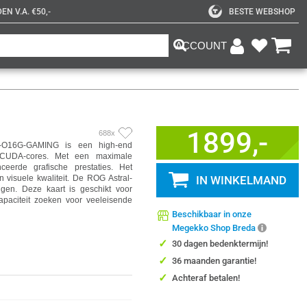
N V.A. €50,-
BESTE WEBSHOP
ACCOUNT
1899,-
688x
O16G-GAMING is een high-end
CUDA-cores. Met een maximale
eerde grafische prestaties. Het
visuele kwaliteit. De ROG Astral-
IN WINKELMAND
ngen. Deze kaart is geschikt voor
apaciteit zoeken voor veeleisende
Beschikbaar in onze
Megekko Shop Breda
✓
30 dagen bedenktermijn!
✓
36 maanden garantie!
✓
Achteraf betalen!