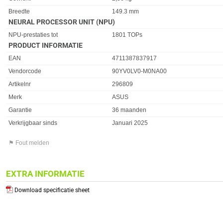
Breedte
149.3 mm
NEURAL PROCESSOR UNIT (NPU)
Eigenschap
Waarde
NPU-prestaties tot
1801 TOPs
PRODUCT INFORMATIE
EAN
4711387837917
Vendorcode
90YV0LV0-M0NA00
Artikelnr
296809
Merk
ASUS
Garantie
36 maanden
Verkrijgbaar sinds
Januari 2025
⚑ Fout melden
EXTRA INFORMATIE
Download specificatie sheet