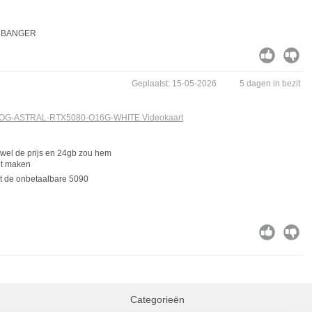
... BANGER
Geplaatst: 15-05-2026
5 dagen in bezit
OG-ASTRAL-RTX5080-O16G-WHITE Videokaart
 wel de prijs en 24gb zou hem
t maken
et de onbetaalbare 5090
Categorieën