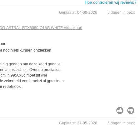
Hoe controleren wij reviews?
Geplaatst: 04-08-2026
5 dagen in bezit
OG-ASTRAL-RTX5080-O16G-WHITE Videokaart
duur
er nog niets kunnen ontdekken
weinig gedaan om deze kaart goed te
er fantastisch uit. Over de prestaties
t mijn 9950x3d moet dit wel
e zekerheid een bracket of gpu steun
 redelijk ok .
Geplaatst: 27-05-2026
5 dagen in bezit