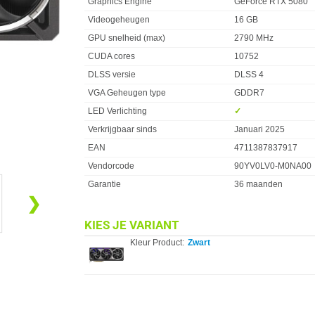
Graphics Engine
GeForce RTX 5080
Videogeheugen
16 GB
GPU snelheid (max)
2790 MHz
CUDA cores
10752
DLSS versie
DLSS 4
VGA Geheugen type
GDDR7
LED Verlichting
✓︎
Verkrijgbaar sinds
Januari 2025
EAN
4711387837917
Vendorcode
90YV0LV0-M0NA00
Garantie
36 maanden
❯
KIES JE VARIANT
Kleur Product:
Zwart