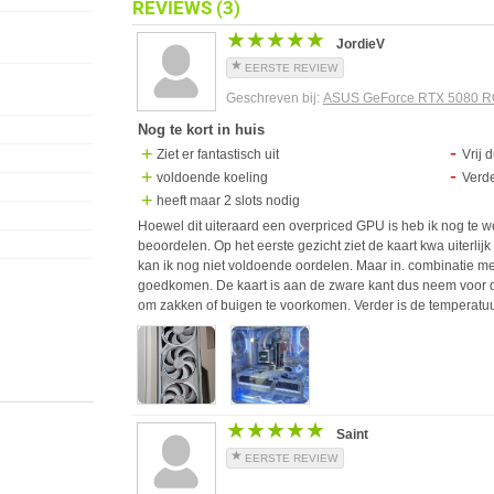
REVIEWS
(3)
★★★★★
★★★★★
JordieV
EERSTE REVIEW
Geschreven bij:
ASUS GeForce RTX 5080 R
Nog te kort in huis
Ziet er fantastisch uit
Vrij 
voldoende koeling
Verd
heeft maar 2 slots nodig
Hoewel dit uiteraard een overpriced GPU is heb ik nog te 
beoordelen. Op het eerste gezicht ziet de kaart kwa uiterlijk 
kan ik nog niet voldoende oordelen. Maar in. combinatie me
goedkomen. De kaart is aan de zware kant dus neem voor d
om zakken of buigen te voorkomen. Verder is de temperatuur
★★★★★
★★★★★
Saint
EERSTE REVIEW