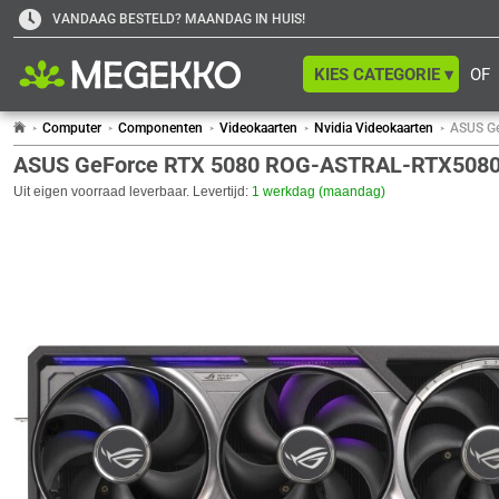
VANDAAG BESTELD? MAANDAG IN HUIS!
KIES CATEGORIE ▾
OF
Computer
Componenten
Videokaarten
Nvidia Videokaarten
ASUS G
ASUS GeForce RTX 5080 ROG-ASTRAL-RTX5080
Uit eigen voorraad leverbaar. Levertijd:
1 werkdag (maandag)