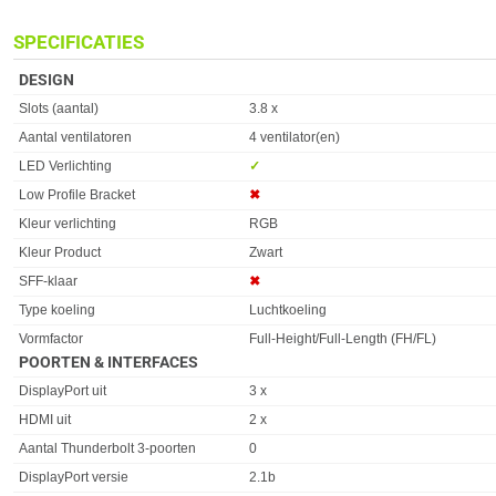
SPECIFICATIES
DESIGN
Eigenschap
Waarde
Slots (aantal)
3.8 x
Aantal ventilatoren
4 ventilator(en)
LED Verlichting
✓︎
Low Profile Bracket
✖︎
Kleur verlichting
RGB
Kleur Product
Zwart
SFF-klaar
✖︎
Type koeling
Luchtkoeling
Vormfactor
Full-Height/Full-Length (FH/FL)
POORTEN & INTERFACES
Eigenschap
Waarde
DisplayPort uit
3 x
HDMI uit
2 x
Aantal Thunderbolt 3-poorten
0
DisplayPort versie
2.1b