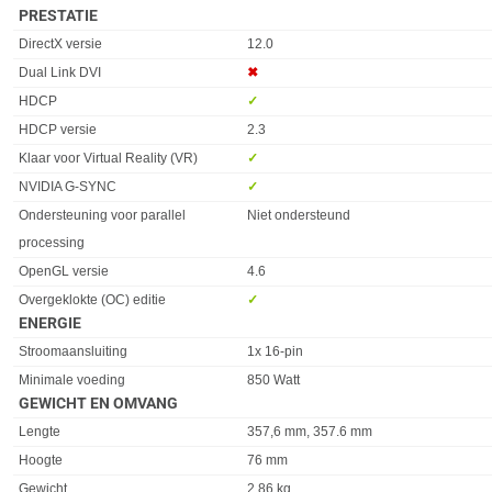
PRESTATIE
Eigenschap
Waarde
DirectX versie
12.0
Dual Link DVI
✖︎
HDCP
✓︎
HDCP versie
2.3
Klaar voor Virtual Reality (VR)
✓︎
NVIDIA G-SYNC
✓︎
Ondersteuning voor parallel
Niet ondersteund
processing
OpenGL versie
4.6
Overgeklokte (OC) editie
✓︎
ENERGIE
Eigenschap
Waarde
Stroomaansluiting
1x 16-pin
Minimale voeding
850 Watt
GEWICHT EN OMVANG
Eigenschap
Waarde
Lengte
357,6 mm, 357.6 mm
Hoogte
76 mm
Gewicht
2,86 kg