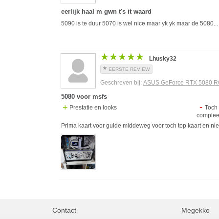
eerlijk haal m gwn t's it waard
5090 is te duur 5070 is wel nice maar yk yk maar de 5080
★★★★★
★★★★★
Lhusky32
EERSTE REVIEW
Geschreven bij:
ASUS GeForce RTX 5080 R
5080 voor msfs
Prestatie en looks
Toch
complee
Prima kaart voor gulde middeweg voor toch top kaart en ni
Contact
Megekko