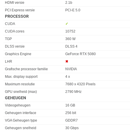
HDMI versie
2.1b
PCI Express versie
PCI-E 5.0
PROCESSOR
Eigenschap
Waarde
CUDA
✓︎
CUDA cores
10752
TGP
360 W
DLSS versie
DLSS 4
Graphics Engine
GeForce RTX 5080
LHR
✖︎
Grafische processor familie
NVIDIA
Max. display support
4 x
Maximum resolutie
7680 x 4320 Pixels
GPU snelheid (max)
2790 MHz
GEHEUGEN
Eigenschap
Waarde
Videogeheugen
16 GB
Geheugen interface
256 bit
VGA Geheugen type
GDDR7
Geheugen snelheid
30 Gbps