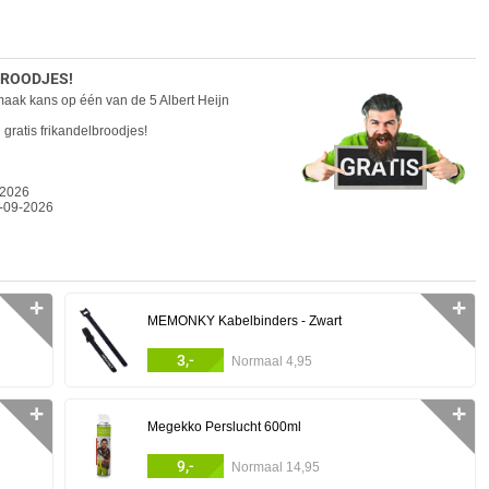
BROODJES!
ak kans op één van de 5 Albert Heijn
gratis frikandelbroodjes!
-2026
5-09-2026
✛
✛
MEMONKY Kabelbinders - Zwart
3,-
Normaal 4,95
✛
✛
Megekko Perslucht 600ml
9,-
Normaal 14,95