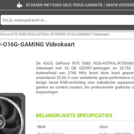
30 DAGEN NIET-GOED-GELD-TERUG-GARANTIE / GRATIS VERZENDE
eForce RTX 5080 ROG-ASTRAL-RTX5080-O16G-GAMING Videokaart
-O16G-GAMING Videokaart
De ASUS GeForce RTX 5080 ROG-ASTRAL-RTX5080-
videokaart met 16 GB GDDR7-geheugen en 10.752 
kloksnelheid van 2790 MHz levert deze kaart geavanc
ondersteunt DLSS 4 voor verbeterde game-performance en 
design bevat RGB-verlichting voor esthetische aanpassi
gamers en content creators die professionele grafische c
toepassingen.
BELANGRIJKSTE SPECIFICATIES
Eigenschap
Waarde
Merk
Asus