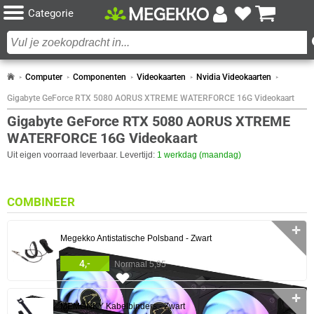
Categorie
Computer
Componenten
Videokaarten
Nvidia Videokaarten
Gigabyte GeForce RTX 5080 AORUS XTREME WATERFORCE 16G Videokaart
Gigabyte GeForce RTX 5080 AORUS XTREME
WATERFORCE 16G Videokaart
Uit eigen voorraad leverbaar. Levertijd:
1 werkdag (maandag)
COMBINEER
✛
Megekko Antistatische Polsband - Zwart
4,-
Normaal 5,95
108x
✛
MEMONKY Kabelbinders - Zwart