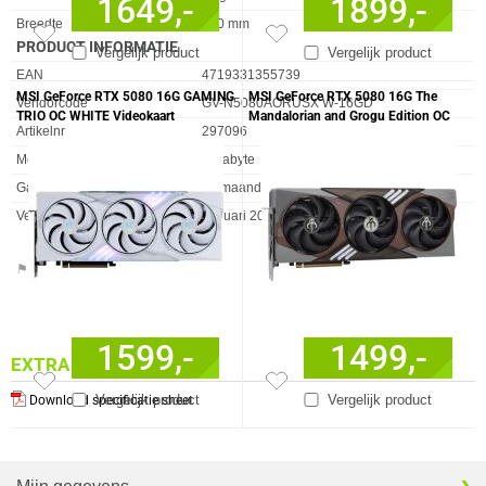
1649,-
1899,-
Breedte
130 mm
PRODUCT INFORMATIE
Vergelijk product
Vergelijk product
EAN
4719331355739
MSI GeForce RTX 5080 16G GAMING
MSI GeForce RTX 5080 16G The
Vendorcode
GV-N5080AORUSX W-16GD
TRIO OC WHITE Videokaart
Mandalorian and Grogu Edition OC
Artikelnr
297096
Videokaart
Merk
Gigabyte
Garantie
36 maanden
Verkrijgbaar sinds
Januari 2025
⚑ Fout melden
1599,-
1499,-
EXTRA INFORMATIE
Vergelijk product
Vergelijk product
Download specificatie sheet