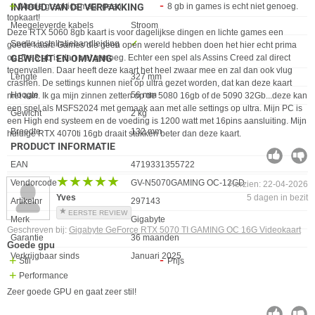
INHOUD VAN DE VERPAKKING
Mooie graphics maar geen
8 gb in games is echt niet genoeg.
topkaart!
Eigenschap
Waarde
Meegeleverde kabels
Stroom
Deze RTX 5060 8gb kaart is voor dagelijkse dingen en lichte games een
Snelle installatiehandleiding
✓︎
goede kaart. Games die geen open wereld hebben doen het hier echt prima
GEWICHT EN OMVANG
op. De 8 gb is dan wel genoeg. Echter een spel als Assins Creed zal direct
tegenvallen. Daar heeft deze kaart het heel zwaar mee en zal dan ook vlug
Eigenschap
Waarde
Lengte
327 mm
crashen. De settings kunnen niet op ultra gezet worden, dat kan deze kaart
Hoogte
56 mm
niet aan. Ik ga mijn zinnen zetten op de 5080 16gb of de 5090 32Gb...deze kan
een spel als MSFS2024 met gemaak aan met alle settings op ultra. Mijn PC is
Gewicht
2 kg
een High end systeem en de voeding is 1200 watt met 16pins aansluiting. Mijn
Breedte
132 mm
huidige RTX 4070ti 16gb draait stukken beter dan deze kaart.
PRODUCT INFORMATIE
EAN
4719331355722
★★★★★
★★★★★
Vendorcode
GV-N5070GAMING OC-12GD
Herzien: 22-04-2026
Yves
5 dagen in bezit
Artikelnr
297143
EERSTE REVIEW
Merk
Gigabyte
Geschreven bij:
Gigabyte GeForce RTX 5070 TI GAMING OC 16G Videokaart
Garantie
36 maanden
Goede gpu
Verkrijgbaar sinds
Januari 2025
Stil
Prijs
Performance
Zeer goede GPU en gaat zeer stil!