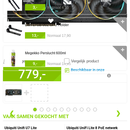
3,-
Normaal 4,95
✛
216x
Lian Li GB-002 GPU Holder
13,-
Normaal 17,90
✛
Megekko Perslucht 600ml
Meldingen
Vergelijk product
9,-
Normaal 14,95
779,-
Beschikbaar in onze
Megekko Shop Breda
0 artikelen geselecteerd
✓
30 dagen bedenktermijn!
✓
36 maanden garantie!
IN WINKELMAND
✚
✓
Achteraf betalen!
❮
❯
VAAK SAMEN GEKOCHT MET
Ubiquiti Unifi U7 Lite
Ubiquiti UniFi Lite 8 PoE netwerk