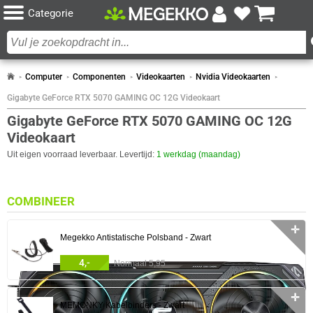
Categorie
Computer
Componenten
Videokaarten
Nvidia Videokaarten
Gigabyte GeForce RTX 5070 GAMING OC 12G Videokaart
Gigabyte GeForce RTX 5070 GAMING OC 12G
Videokaart
Uit eigen voorraad leverbaar. Levertijd:
1 werkdag (maandag)
COMBINEER
✛
Megekko Antistatische Polsband - Zwart
4,-
Normaal 5,95
✛
MEMONKY Kabelbinders - Zwart