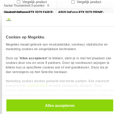
Vergelijk product
Vergelijk product
Aantal Thunderbolt 3-poorten
0
DisplayPort versie
2.1a
Gigabyte GeForce RTX 5070 EAGLE
ASUS GeForce RTX 5070 PRIME-
OC ICE 12G Videokaart
RTX5070-O12G Videokaart
HDMI versie
2.1b
PCI Express versie
PCI-E 5.0
PROCESSOR
Cookies op Megekko.
Eigenschap
Waarde
CUDA
✓︎
CUDA cores
6144
Megekko maakt gebruik van noodzakelijke, voorkeur, statistische en
marketing cookies en vergelijkbare technieken.
Frequentie van processor
2625 MHz
TGP
250 W
Door op "
Alles accepteren
" te klikken, stem je in met het plaatsen van
cookies door ons en onze 9 partners. Door op voorkeuren wijzigen te
DLSS versie
DLSS 4
kikken kun je specifieke cookies wel of niet goedkeuren. Deze sla je
Graphics Engine
GeForce RTX 5070
789,-
799,-
dan vervolgens op met Selectie toestaan.
LHR
✖︎
Marketing cookies worden gedeeld met derde partijen. Een overzicht
Vergelijk product
Vergelijk product
Grafische processor familie
NVIDIA
cookiebeleid
vind je in het
of onder Voorkeuren wijzigen. Deze
worden gebruikt zodat we gerichter reclamebanners kunnen inzetten op
Max. display support
4 x
andere websites. In onze cookievoorkeuren vind je een overzicht van
Maximum resolutie
7680 x 4320 Pixels
alle cookies. Je kunt je gegeven toestemming altijd intrekken, dit doe je
REVIEWS
(9)
Hoe controleren wij reviews?
GPU snelheid (max)
2625 MHz
door in de footer van onze website te klikken op ‘Cookievoorkeuren’
Alles accepteren
★★★★★
★★★★★
onder het kopje ‘Mijn gegevens’.
GEHEUGEN
Geplaatst: 31-07-2026