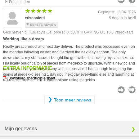
⚑ Fout melden
★★★★★
★★★★★
Geplaatst: 13-04-2026
etisconfetti
5 dagen in bezit
EERSTE REVIEW
Geschreven bij:
Gigabyte GeForce RTX 5070 TI GAMING OC 16G Videokaart
Working like a dream
Really great product and next day deliver. The product was processed even on
the monday following easter, and it arrived the next day at noon. The only
down side is my skill issue, i bought the gpu without checking my case size, so
i basically bought a ton of pieces from megekko to upgrade. With a new pc and
EXTRA INFORMATIE
next day delivery i'm very happy with this service. I had a laugh imagining the
works at megekko seeing 1 day gpu, next day everything else and laughing at
Download specificatie sheet
my roomie mistake. 10/10 will continue using megekko
❯
Toon meer reviews
Mijn gegevens