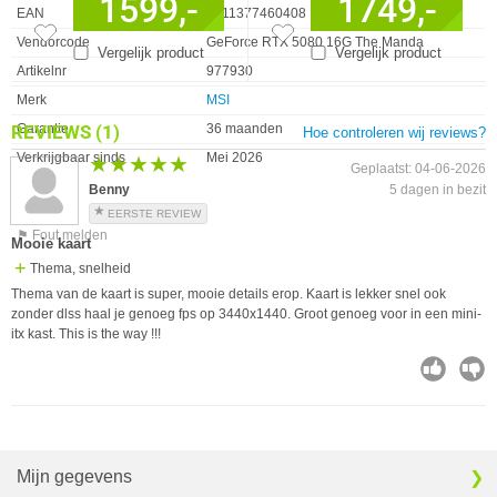
1599,-
1749,-
EAN
4711377460408
Vendorcode
GeForce RTX 5080 16G The Manda
Vergelijk product
Vergelijk product
Artikelnr
977930
Merk
MSI
REVIEWS
(1)
Garantie
36 maanden
Hoe controleren wij reviews?
Verkrijgbaar sinds
Mei 2026
★★★★★
★★★★★
Geplaatst: 04-06-2026
Benny
5 dagen in bezit
EERSTE REVIEW
⚑ Fout melden
Mooie kaart
Thema, snelheid
Thema van de kaart is super, mooie details erop. Kaart is lekker snel ook
zonder dlss haal je genoeg fps op 3440x1440. Groot genoeg voor in een mini-
itx kast. This is the way !!!
Mijn gegevens