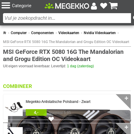
Categorie
Computer
Componenten
Videokaarten
Nvidia Videokaarten
MSI GeForce RTX 5080 16G The Mandalorian and Grogu Edition OC Videokaart
MSI GeForce RTX 5080 16G The Mandalorian
and Grogu Edition OC Videokaart
Uit eigen voorraad leverbaar. Levertijd:
1 dag (zaterdag)
COMBINEER
✛
Megekko Antistatische Polsband - Zwart
4,-
Normaal 5,95
28x
✛
MEMONKY Kabelbinders - Zwart