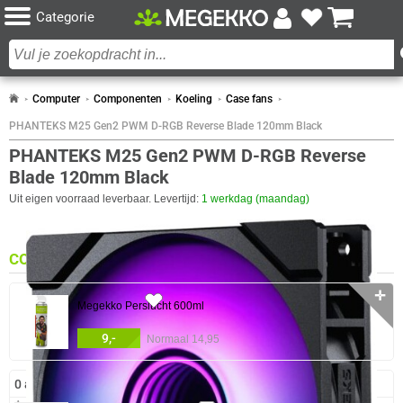
Categorie
Computer
Componenten
Koeling
Case fans
PHANTEKS M25 Gen2 PWM D-RGB Reverse Blade 120mm Black
PHANTEKS M25 Gen2 PWM D-RGB Reverse
Blade 120mm Black
Uit eigen voorraad leverbaar. Levertijd:
1 werkdag (maandag)
COMBINEER
✛
51x
Megekko Perslucht 600ml
9,-
Normaal 14,95
0 artikelen geselecteerd