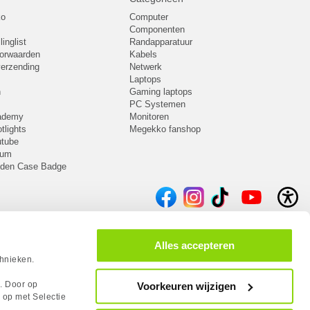
ko
Computer
Componenten
inglist
Randapparatuur
oorwaarden
Kabels
 verzending
Netwerk
Laptops
n
Gaming laptops
PC Systemen
cademy
Monitoren
tlights
Megekko fanshop
utube
rum
lden Case Badge
Alles accepteren
chnieken.
s. Door op
Voorkeuren wijzigen
 op met Selectie