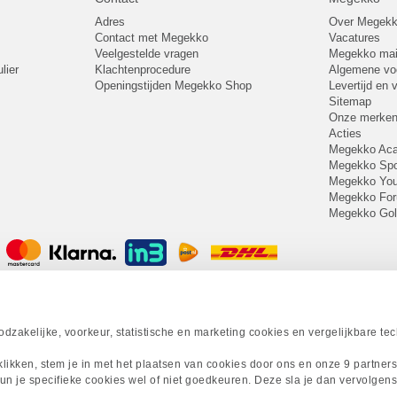
Adres
Over Megek
Contact met Megekko
Vacatures
Veelgestelde vragen
Megekko mail
lier
Klachtenprocedure
Algemene v
Openingstijden Megekko Shop
Levertijd en
Sitemap
Onze merke
Acties
Megekko A
Megekko Spo
Megekko Yo
Megekko Fo
Megekko Go
zakelijke, voorkeur, statistische en marketing cookies en vergelijkbare te
 klikken, stem je in met het plaatsen van cookies door ons en onze 9 partner
un je specifieke cookies wel of niet goedkeuren. Deze sla je dan vervolgens