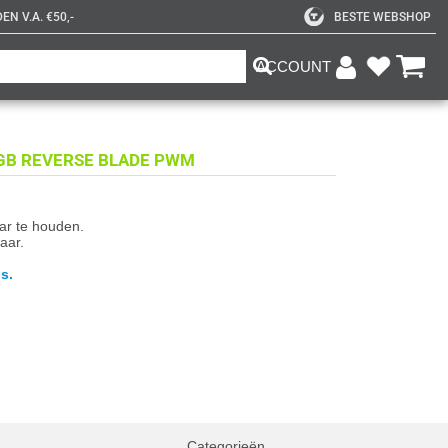
N V.A. €50,-
BESTE WEBSHOP
ACCOUNT
 ARGB REVERSE BLADE PWM
aar te houden.
aar.
s.
Categorieën