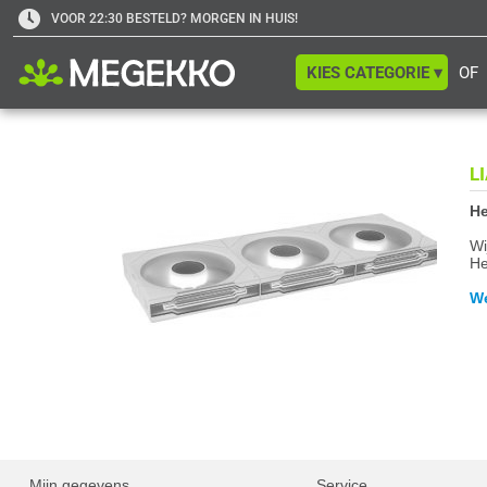
VOOR 22:30 BESTELD? MORGEN IN HUIS!
KIES CATEGORIE ▾
OF
L
He
Wi
He
We
Mijn gegevens
Service