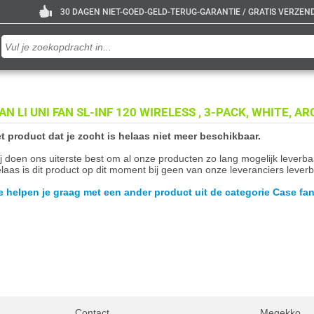
30 DAGEN NIET-GOED-GELD-TERUG-GARANTIE / GRATIS VERZENDE
IAN LI UNI FAN SL-INF 120 WIRELESS , 3-PACK, WHITE,
t product dat je zocht is helaas niet meer beschikbaar.
j doen ons uiterste best om al onze producten zo lang mogelijk leverb
laas is dit product op dit moment bij geen van onze leveranciers leverb
 helpen je graag met een ander product uit de categorie Case fan
Contact
Megekko