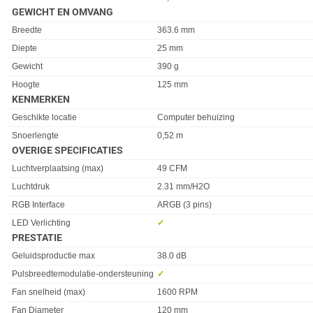
GEWICHT EN OMVANG
Eigenschap
Waarde
Breedte
363.6 mm
Diepte
25 mm
Gewicht
390 g
Hoogte
125 mm
KENMERKEN
Eigenschap
Waarde
Geschikte locatie
Computer behuizing
Snoerlengte
0,52 m
OVERIGE SPECIFICATIES
Eigenschap
Waarde
Luchtverplaatsing (max)
49 CFM
Luchtdruk
2.31 mm/H2O
RGB Interface
ARGB (3 pins)
LED Verlichting
✓︎
PRESTATIE
Eigenschap
Waarde
Geluidsproductie max
38.0 dB
Pulsbreedtemodulatie-ondersteuning
✓︎
Fan snelheid (max)
1600 RPM
Fan Diameter
120 mm