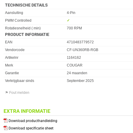
TECHNISCHE DETAILS
Eigenschap
Waarde
Aansluiting
4-Pin
PWM Controlled
✓︎
Rotatiesnelheid ( min)
700 RPM
PRODUCT INFORMATIE
EAN
4710483779572
Vendorcode
CF-UN360RB-RGB
Artikelnr
1164162
Merk
COUGAR
Garantie
24 maanden
Verkrijgbaar sinds
September 2025
⚑ Fout melden
EXTRA INFORMATIE
Download producthandleiding
Download specificatie sheet