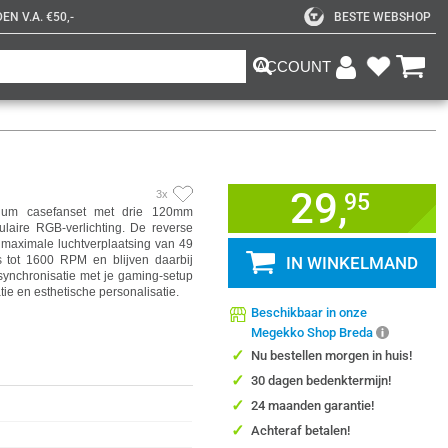
N V.A. €50,-
BESTE WEBSHOP
ACCOUNT
29,
3x
95
m casefanset met drie 120mm
culaire RGB-verlichting. De reverse
 maximale luchtverplaatsing van 49
 tot 1600 RPM en blijven daarbij
IN WINKELMAND
 synchronisatie met je gaming-setup
ie en esthetische personalisatie.
Beschikbaar in onze
Megekko Shop Breda
✓
Nu bestellen morgen in huis!
✓
30 dagen bedenktermijn!
✓
24 maanden garantie!
✓
Achteraf betalen!