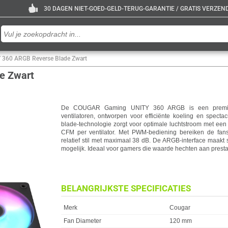
30 DAGEN NIET-GOED-GELD-TERUG-GARANTIE / GRATIS VERZENDE
360 ARGB Reverse Blade Zwart
e Zwart
De COUGAR Gaming UNITY 360 ARGB is een premiu
ventilatoren, ontworpen voor efficiënte koeling en specta
blade-technologie zorgt voor optimale luchtstroom met een
CFM per ventilator. Met PWM-bediening bereiken de fans
relatief stil met maximaal 38 dB. De ARGB-interface maakt
mogelijk. Ideaal voor gamers die waarde hechten aan prestat
BELANGRIJKSTE SPECIFICATIES
Eigenschap
Waarde
Merk
Cougar
Fan Diameter
120 mm