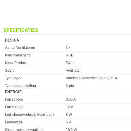
SPECIFICATIES
DESIGN
Eigenschap
Waarde
Aantal Ventilatoren
3 x
Kleur verlichting
RGB
Kleur Product
Zwart
Soort
Ventilator
Type lager
Vloeistof dynamisch lager (FDB)
Type ledaansluiting
3-pin
ENERGIE
Eigenschap
Waarde
Fan stroom
0,85 A
Fan voltage
12 V
Led-stroomverbruik (ventilator)
8 W
Ledvoltage
5 V
Stroomverbruik ventilatie
10,2 W