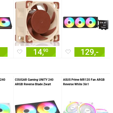
14,
129,-
90
 240
COUGAR Gaming UNITY 240
ASUS Prime MR120 Fan ARGB
ARGB Reverse Blade Zwart
Reverse White 3in1