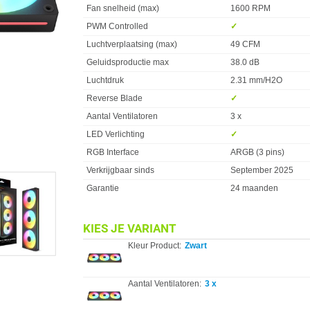
Fan snelheid (max)
1600 RPM
PWM Controlled
✓︎
Luchtverplaatsing (max)
49 CFM
Geluidsproductie max
38.0 dB
Luchtdruk
2.31 mm/H2O
Reverse Blade
✓︎
Aantal Ventilatoren
3 x
LED Verlichting
✓︎
RGB Interface
ARGB (3 pins)
Verkrijgbaar sinds
September 2025
Garantie
24 maanden
KIES JE VARIANT
Kleur Product:
Zwart
Aantal Ventilatoren:
3 x